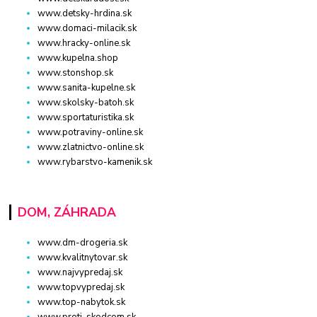
www.detsky-hrdina.sk
www.domaci-milacik.sk
www.hracky-online.sk
www.kupelna.shop
www.stonshop.sk
www.sanita-kupelne.sk
www.skolsky-batoh.sk
www.sportaturistika.sk
www.potraviny-online.sk
www.zlatnictvo-online.sk
www.rybarstvo-kamenik.sk
DOM, ZÁHRADA
www.dm-drogeria.sk
www.kvalitnytovar.sk
www.najvypredaj.sk
www.topvypredaj.sk
www.top-nabytok.sk