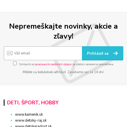
Nepremeškajte novinky, akcie a
zľavy!
Prihlásiť sa
Súhlasím so
spracovaním osobných údajov
za účelom zasielania newslettera.
Môžete sa kedykoľvek odhlásiť. Zasielame raz za 14 dní.
DETI, ŠPORT, HOBBY
www.kamenik.sk
www.detsky-raj.sk
www.detskaradost.sk