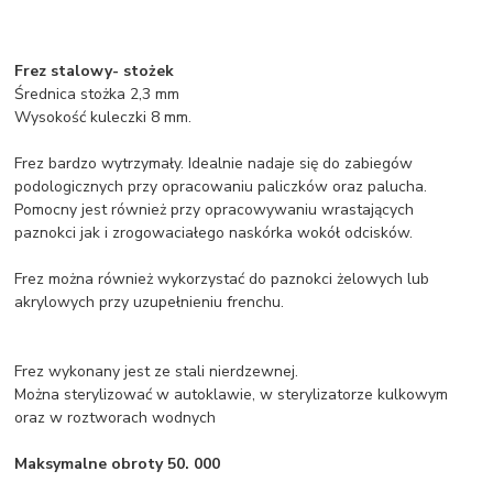
Frez stalowy- stożek
Średnica stożka 2,3 mm
Wysokość kuleczki 8 mm.
Frez bardzo wytrzymały. Idealnie nadaje się do zabiegów
podologicznych przy opracowaniu paliczków oraz palucha.
Pomocny jest również przy opracowywaniu wrastających
paznokci jak i zrogowaciałego naskórka wokół odcisków.
Frez można również wykorzystać do paznokci żelowych lub
akrylowych przy uzupełnieniu frenchu.
Frez wykonany jest ze stali nierdzewnej.
Można sterylizować w autoklawie, w sterylizatorze kulkowym
oraz w roztworach wodnych
Maksymalne obroty 50. 000