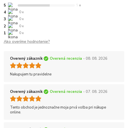
5
5 x
4
0 x
3
0 x
2
0 x
1
0 x
Ako overíme hodnotenie?
Overený zákazník
Overená recenzia
- 08. 08. 2026
Nakupujem tu pravidelne
Overený zákazník
Overená recenzia
- 07. 08. 2026
Tento obchod je jednoznačne moja prvá voľba pri nákupe
online.