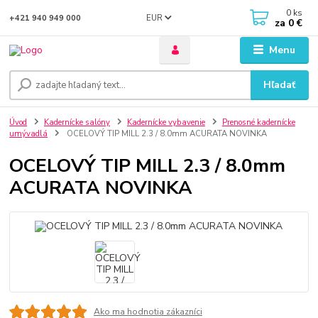
0
ks
EUR
+421 940 949 000
za
0 €
Menu
Hľadať
Úvod
Kadernícke salóny
Kadernícke vybavenie
Prenosné kadernícke
umývadlá
OCELOVÝ TIP MILL 2.3 / 8.0mm ACURATA NOVINKA
OCELOVÝ TIP MILL 2.3 / 8.0mm
ACURATA NOVINKA
Ako ma hodnotia zákazníci