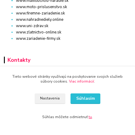
www.maxiobchod-naradie.sk
www.moto-prislusenstvo.sk
www.firemne-zariadenie.sk
www.nahradnediely.online
www.uni-zdrav.sk
www.zlatnictvo-online.sk
www.zariadenie-firmy.sk
Kontakty
+421 940 949 000
Tieto webové stránky využívajú na poskytovanie svojich služieb
súbory cookies.
Viac informácií
.
info@kamenik.sk
Súhlasím
Nastavenia
Súhlas môžete odmietnuť
tu
.
© 2024 Všetky práva vyhradené KAMENIK.SK