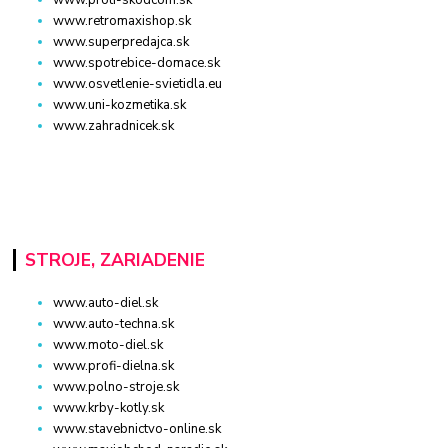
www.proti-skodcom.sk
www.retromaxishop.sk
www.superpredajca.sk
www.spotrebice-domace.sk
www.osvetlenie-svietidla.eu
www.uni-kozmetika.sk
www.zahradnicek.sk
STROJE, ZARIADENIE
www.auto-diel.sk
www.auto-techna.sk
www.moto-diel.sk
www.profi-dielna.sk
www.polno-stroje.sk
www.krby-kotly.sk
www.stavebnictvo-online.sk