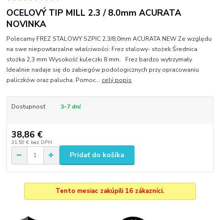
OCELOVÝ TIP MILL 2.3 / 8.0mm ACURATA
NOVINKA
Polecamy FREZ STALOWY SZPIC 2,3/8,0mm ACURATA NEW Ze względu
na swe niepowtarzalne właściwości: Frez stalowy- stożek Średnica
stożka 2,3 mm Wysokość kuleczki 8 mm. Frez bardzo wytrzymały.
Idealnie nadaje się do zabiegów podologicznych przy opracowaniu
paliczków oraz palucha. Pomoc...
celý popis
Dostupnosť
3-7 dní
38,86 €
31,59 €
bez DPH
Pridať do košíka
Tento mesiac zakúpili 16 zákazníci.