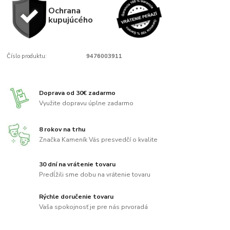
Ochrana
kupujúcého
Číslo produktu:
9476003911
Doprava od 30€ zadarmo
Využite dopravu úplne zadarmo
8 rokov na trhu
Značka Kameník Vás presvedčí o kvalite
30 dní na vrátenie tovaru
Predĺžili sme dobu na vrátenie tovaru
Rýchle doručenie tovaru
Vaša spokojnosť je pre nás prvoradá