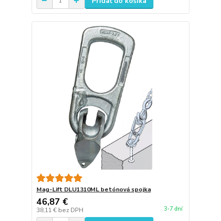
Pridať do košíka
Mag-Lift DLU1310ML betónová spojka
46,87 €
3-7 dní
38,11 €
bez DPH