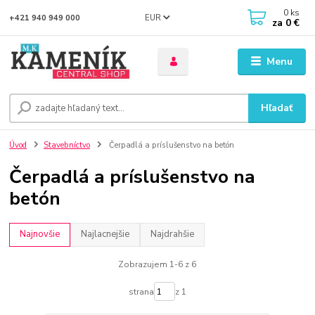
0
ks
EUR
+421 940 949 000
za
0 €
Menu
Hľadať
Úvod
Stavebníctvo
Čerpadlá a príslušenstvo na betón
Čerpadlá a príslušenstvo na
betón
Najnovšie
Najlacnejšie
Najdrahšie
Zobrazujem 1-6 z 6
strana
z 1