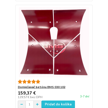
Domiešavač betónu BMS 030 102
159,37 €
3-7 dní
129,57 €
bez DPH
Pridať do košíka