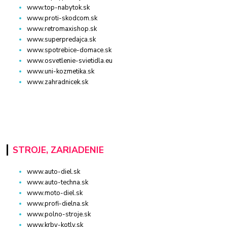
www.top-nabytok.sk
www.proti-skodcom.sk
www.retromaxishop.sk
www.superpredajca.sk
www.spotrebice-domace.sk
www.osvetlenie-svietidla.eu
www.uni-kozmetika.sk
www.zahradnicek.sk
STROJE, ZARIADENIE
www.auto-diel.sk
www.auto-techna.sk
www.moto-diel.sk
www.profi-dielna.sk
www.polno-stroje.sk
www.krby-kotly.sk