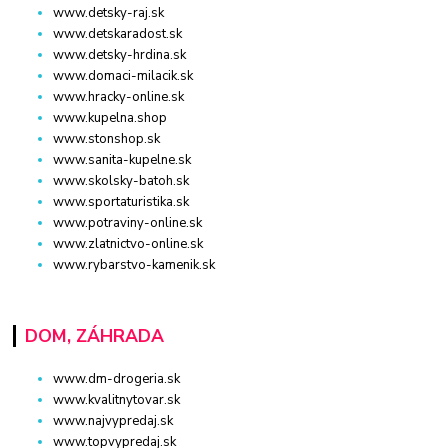
www.detsky-raj.sk
www.detskaradost.sk
www.detsky-hrdina.sk
www.domaci-milacik.sk
www.hracky-online.sk
www.kupelna.shop
www.stonshop.sk
www.sanita-kupelne.sk
www.skolsky-batoh.sk
www.sportaturistika.sk
www.potraviny-online.sk
www.zlatnictvo-online.sk
www.rybarstvo-kamenik.sk
DOM, ZÁHRADA
www.dm-drogeria.sk
www.kvalitnytovar.sk
www.najvypredaj.sk
www.topvypredaj.sk