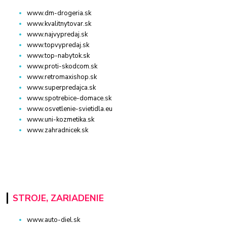
www.dm-drogeria.sk
www.kvalitnytovar.sk
www.najvypredaj.sk
www.topvypredaj.sk
www.top-nabytok.sk
www.proti-skodcom.sk
www.retromaxishop.sk
www.superpredajca.sk
www.spotrebice-domace.sk
www.osvetlenie-svietidla.eu
www.uni-kozmetika.sk
www.zahradnicek.sk
STROJE, ZARIADENIE
www.auto-diel.sk