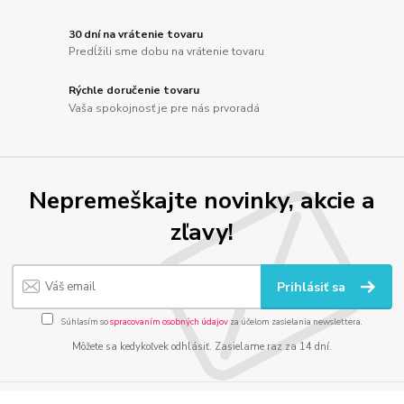
30 dní na vrátenie tovaru
Predĺžili sme dobu na vrátenie tovaru
Rýchle doručenie tovaru
Vaša spokojnosť je pre nás prvoradá
Nepremeškajte novinky, akcie a
zľavy!
Prihlásiť sa
Súhlasím so
spracovaním osobných údajov
za účelom zasielania newslettera.
Môžete sa kedykoľvek odhlásiť. Zasielame raz za 14 dní.