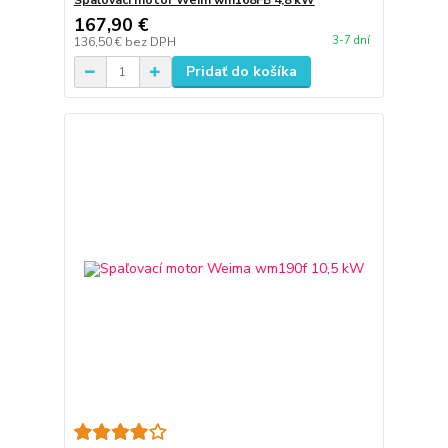
Spaľovací motor Weim wm168FB 4,8 kW
167,90 €
3-7 dní
136,50 €
bez DPH
Pridať do košíka