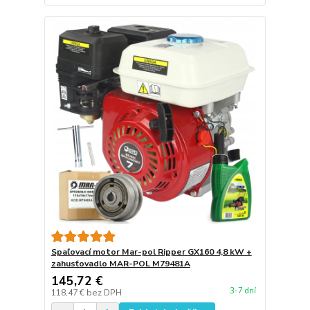
Spaľovací motor Mar-pol Ripper GX160 4,8 kW +
zahusťovadlo MAR-POL M79481A
145,72 €
3-7 dní
118,47 €
bez DPH