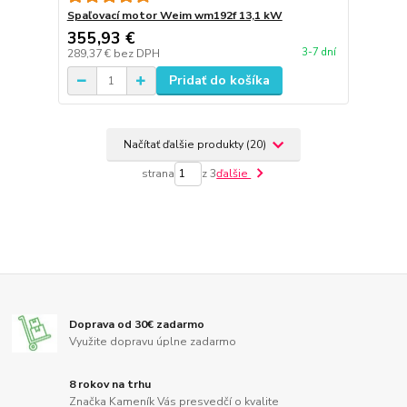
Spaľovací motor Weim wm192f 13,1 kW
355,93 €
3-7 dní
289,37 €
bez DPH
Pridať do košíka
Načítať ďalšie produkty (20)
strana
z 3
ďalšie
Doprava od 30€ zadarmo
Využite dopravu úplne zadarmo
8 rokov na trhu
Značka Kameník Vás presvedčí o kvalite