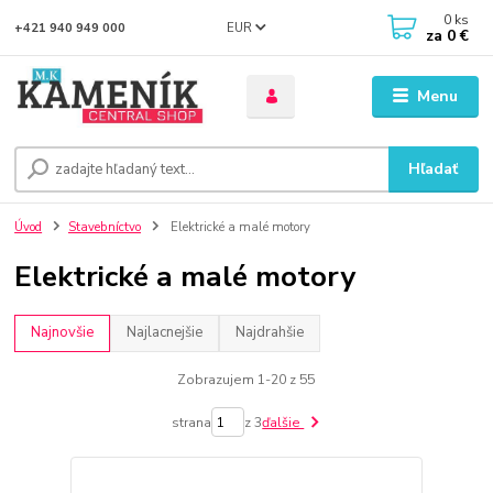
0
ks
EUR
+421 940 949 000
za
0 €
Menu
Hľadať
Úvod
Stavebníctvo
Elektrické a malé motory
Elektrické a malé motory
Najnovšie
Najlacnejšie
Najdrahšie
Zobrazujem 1-20 z 55
strana
z 3
ďalšie