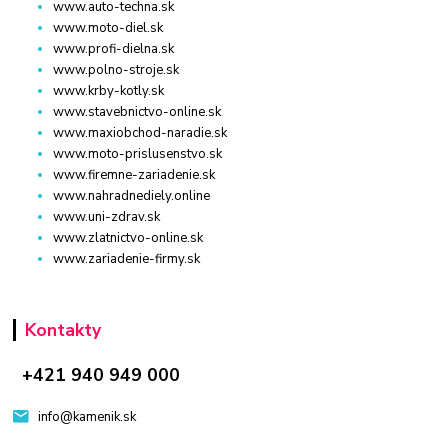
www.auto-techna.sk
www.moto-diel.sk
www.profi-dielna.sk
www.polno-stroje.sk
www.krby-kotly.sk
www.stavebnictvo-online.sk
www.maxiobchod-naradie.sk
www.moto-prislusenstvo.sk
www.firemne-zariadenie.sk
www.nahradnediely.online
www.uni-zdrav.sk
www.zlatnictvo-online.sk
www.zariadenie-firmy.sk
Kontakty
+421 940 949 000
info@kamenik.sk