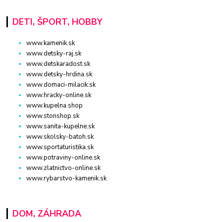
DETI, ŠPORT, HOBBY
www.kamenik.sk
www.detsky-raj.sk
www.detskaradost.sk
www.detsky-hrdina.sk
www.domaci-milacik.sk
www.hracky-online.sk
www.kupelna.shop
www.stonshop.sk
www.sanita-kupelne.sk
www.skolsky-batoh.sk
www.sportaturistika.sk
www.potraviny-online.sk
www.zlatnictvo-online.sk
www.rybarstvo-kamenik.sk
DOM, ZÁHRADA