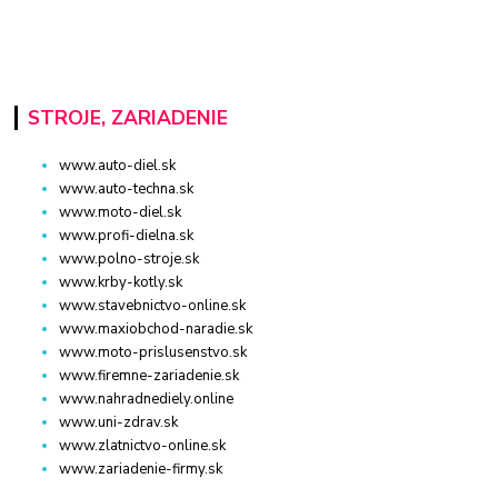
STROJE, ZARIADENIE
www.auto-diel.sk
www.auto-techna.sk
www.moto-diel.sk
www.profi-dielna.sk
www.polno-stroje.sk
www.krby-kotly.sk
www.stavebnictvo-online.sk
www.maxiobchod-naradie.sk
www.moto-prislusenstvo.sk
www.firemne-zariadenie.sk
www.nahradnediely.online
www.uni-zdrav.sk
www.zlatnictvo-online.sk
www.zariadenie-firmy.sk