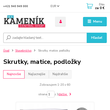
0
ks
EUR
+421 940 949 000
za
0 €
Menu
Hľadať
Úvod
Stavebníctvo
Skrutky, matice, podložky
Skrutky, matice, podložky
Najnovšie
Najlacnejšie
Najdrahšie
Zobrazujem 1-20 z 60
strana
z 3
ďalšie