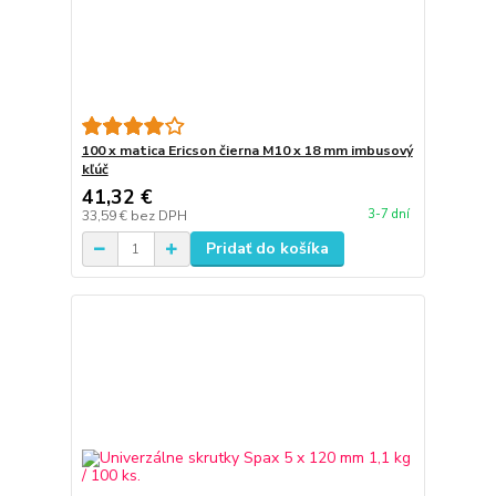
100 x matica Ericson čierna M10 x 18 mm imbusový
kľúč
41,32 €
3-7 dní
33,59 €
bez DPH
Pridať do košíka