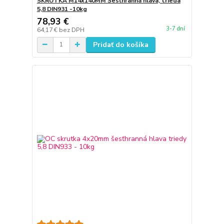
SKRUTKA M14x140MM Šesťhranná hlava, trieda
5,8 DIN931 -10kg
78,93 €
3-7 dní
64,17 €
bez DPH
Pridať do košíka