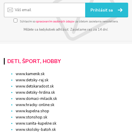
Prihlásiť sa
Súhlasím so
spracovaním osobných údajov
za účelom zasielania newslettera.
Môžete sa kedykoľvek odhlásiť. Zasielame raz za 14 dní.
DETI, ŠPORT, HOBBY
www.kamenik.sk
www.detsky-raj.sk
www.detskaradost.sk
www.detsky-hrdina.sk
www.domaci-milacik.sk
www.hracky-online.sk
www.kupelna.shop
www.stonshop.sk
www.sanita-kupelne.sk
www.skolsky-batoh.sk