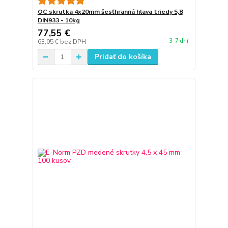
OC skrutka 4x20mm šesťhranná hlava triedy 5,8
DIN933 - 10kg
77,55 €
3-7 dní
63,05 €
bez DPH
Pridať do košíka