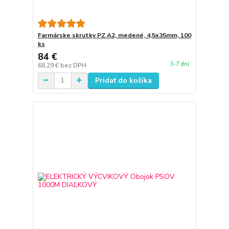
Farmárske skrutky PZ A2, medené, 4,5x35mm, 100
ks
84 €
3-7 dní
68,29 €
bez DPH
Pridať do košíka