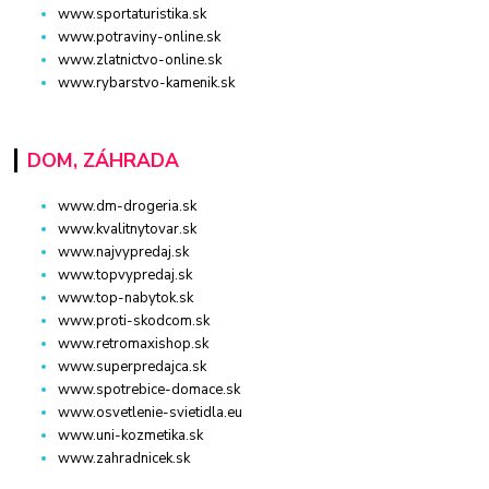
www.sportaturistika.sk
www.potraviny-online.sk
www.zlatnictvo-online.sk
www.rybarstvo-kamenik.sk
DOM, ZÁHRADA
www.dm-drogeria.sk
www.kvalitnytovar.sk
www.najvypredaj.sk
www.topvypredaj.sk
www.top-nabytok.sk
www.proti-skodcom.sk
www.retromaxishop.sk
www.superpredajca.sk
www.spotrebice-domace.sk
www.osvetlenie-svietidla.eu
www.uni-kozmetika.sk
www.zahradnicek.sk