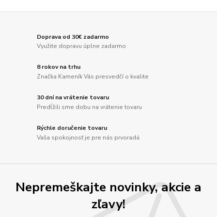
Doprava od 30€ zadarmo
Využite dopravu úplne zadarmo
8 rokov na trhu
Značka Kameník Vás presvedčí o kvalite
30 dní na vrátenie tovaru
Predĺžili sme dobu na vrátenie tovaru
Rýchle doručenie tovaru
Vaša spokojnosť je pre nás prvoradá
Nepremeškajte novinky, akcie a
zľavy!