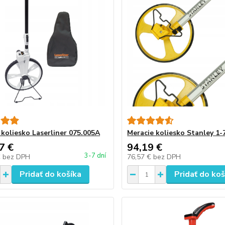
 koliesko Laserliner 075.005A
Meracie koliesko Stanley 1-
7 €
94,19 €
3-7 dní
€
bez DPH
76,57 €
bez DPH
Pridať do košíka
Pridať do koš