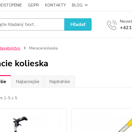
ODSTÚPENIE
GDPR
KONTAKTY
BLOG
Neviet
Hľadať
+421
tavebníctvo
Meracie kolieska
cie kolieska
šie
Najlacnejšie
Najdrahšie
m 1-5 z 5