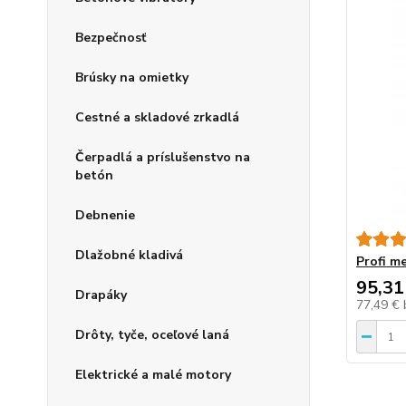
Bezpečnosť
Brúsky na omietky
Cestné a skladové zrkadlá
Čerpadlá a príslušenstvo na
betón
Debnenie
Dlažobné kladivá
Profi m
95,31
Drapáky
77,49 €
Drôty, tyče, oceľové laná
Elektrické a malé motory