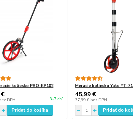
eracie koliesko PRO-KP102
Meracie koliesko Yato YT-7
 €
45,99 €
3-7 dní
bez DPH
37,39 €
bez DPH
Pridať do košíka
Pridať do koš