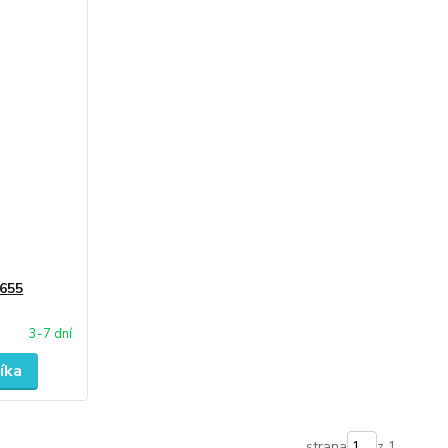
1655
3-7 dní
íka
strana
z 1