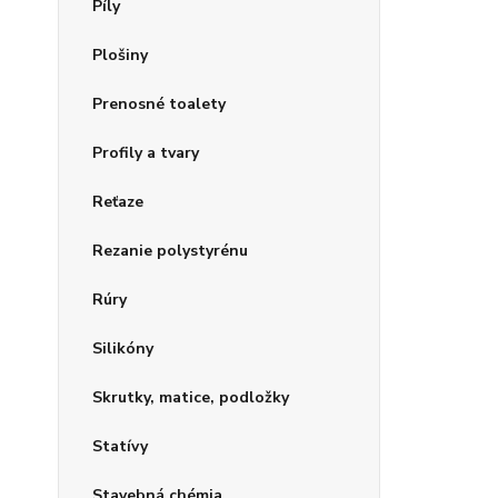
Píly
Plošiny
Prenosné toalety
Profily a tvary
Reťaze
Rezanie polystyrénu
Rúry
Silikóny
Skrutky, matice, podložky
Statívy
Stavebná chémia