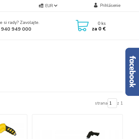
Prihlásenie
EUR
e si rady? Zavolajte.
0
ks
za
0 €
 940 949 000
strana
z 1