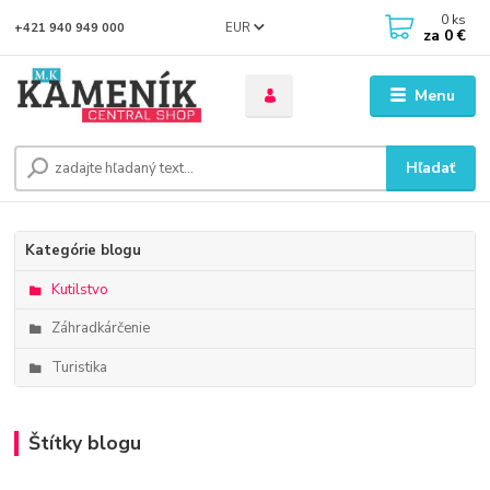
0
ks
EUR
+421 940 949 000
za
0 €
Menu
Hľadať
Kategórie blogu
Kutilstvo
Záhradkárčenie
Turistika
Štítky blogu