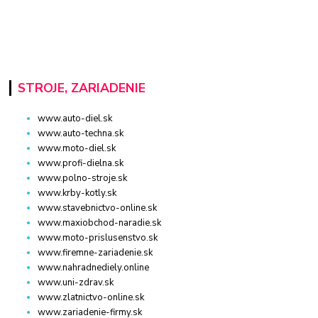
STROJE, ZARIADENIE
www.auto-diel.sk
www.auto-techna.sk
www.moto-diel.sk
www.profi-dielna.sk
www.polno-stroje.sk
www.krby-kotly.sk
www.stavebnictvo-online.sk
www.maxiobchod-naradie.sk
www.moto-prislusenstvo.sk
www.firemne-zariadenie.sk
www.nahradnediely.online
www.uni-zdrav.sk
www.zlatnictvo-online.sk
www.zariadenie-firmy.sk