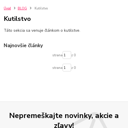
Úvod
BLOG
Kutilstvo
Kutilstvo
Táto sekcia sa venuje článkom o kutilstve.
Najnovšie články
strana
z 0
strana
z 0
Nepremeškajte novinky, akcie a
zľavy!