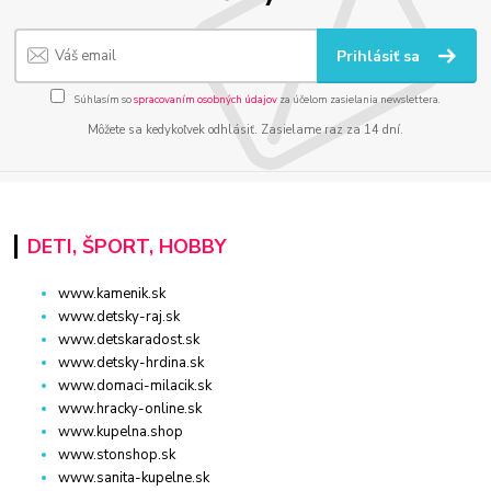
Prihlásiť sa
Súhlasím so
spracovaním osobných údajov
za účelom zasielania newslettera.
Môžete sa kedykoľvek odhlásiť. Zasielame raz za 14 dní.
DETI, ŠPORT, HOBBY
www.kamenik.sk
www.detsky-raj.sk
www.detskaradost.sk
www.detsky-hrdina.sk
www.domaci-milacik.sk
www.hracky-online.sk
www.kupelna.shop
www.stonshop.sk
www.sanita-kupelne.sk