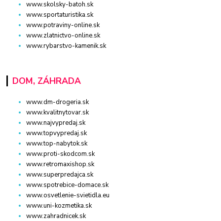
www.skolsky-batoh.sk
www.sportaturistika.sk
www.potraviny-online.sk
www.zlatnictvo-online.sk
www.rybarstvo-kamenik.sk
DOM, ZÁHRADA
www.dm-drogeria.sk
www.kvalitnytovar.sk
www.najvypredaj.sk
www.topvypredaj.sk
www.top-nabytok.sk
www.proti-skodcom.sk
www.retromaxishop.sk
www.superpredajca.sk
www.spotrebice-domace.sk
www.osvetlenie-svietidla.eu
www.uni-kozmetika.sk
www.zahradnicek.sk