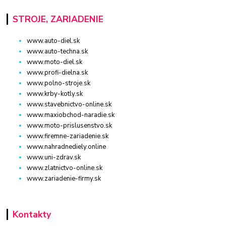
STROJE, ZARIADENIE
www.auto-diel.sk
www.auto-techna.sk
www.moto-diel.sk
www.profi-dielna.sk
www.polno-stroje.sk
www.krby-kotly.sk
www.stavebnictvo-online.sk
www.maxiobchod-naradie.sk
www.moto-prislusenstvo.sk
www.firemne-zariadenie.sk
www.nahradnediely.online
www.uni-zdrav.sk
www.zlatnictvo-online.sk
www.zariadenie-firmy.sk
Kontakty