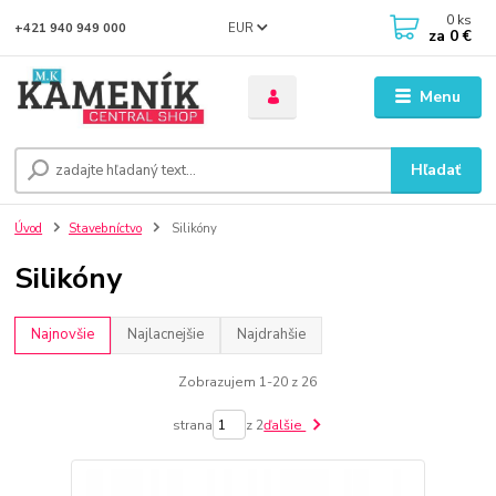
0
ks
EUR
+421 940 949 000
za
0 €
Menu
Hľadať
Úvod
Stavebníctvo
Silikóny
Silikóny
Najnovšie
Najlacnejšie
Najdrahšie
Zobrazujem 1-20 z 26
strana
z 2
ďalšie