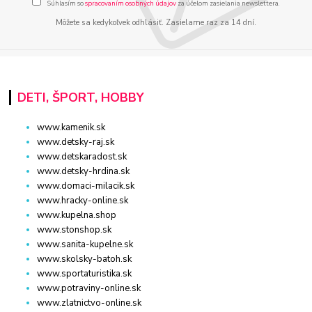
Súhlasím so
spracovaním osobných údajov
za účelom zasielania newslettera.
Môžete sa kedykoľvek odhlásiť. Zasielame raz za 14 dní.
DETI, ŠPORT, HOBBY
www.kamenik.sk
www.detsky-raj.sk
www.detskaradost.sk
www.detsky-hrdina.sk
www.domaci-milacik.sk
www.hracky-online.sk
www.kupelna.shop
www.stonshop.sk
www.sanita-kupelne.sk
www.skolsky-batoh.sk
www.sportaturistika.sk
www.potraviny-online.sk
www.zlatnictvo-online.sk