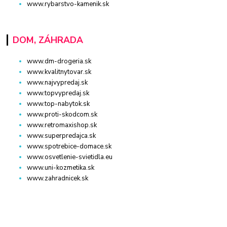
www.rybarstvo-kamenik.sk
DOM, ZÁHRADA
www.dm-drogeria.sk
www.kvalitnytovar.sk
www.najvypredaj.sk
www.topvypredaj.sk
www.top-nabytok.sk
www.proti-skodcom.sk
www.retromaxishop.sk
www.superpredajca.sk
www.spotrebice-domace.sk
www.osvetlenie-svietidla.eu
www.uni-kozmetika.sk
www.zahradnicek.sk