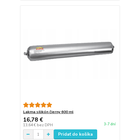
Lakma silikón čierny 600 ml
16,78 €
3-7 dní
13,64 €
bez DPH
Pridať do košíka