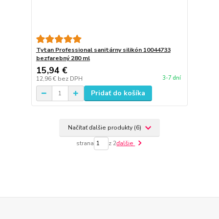
Tytan Professional sanitárny silikón 10044733
bezfarebný 280 ml
15,94 €
3-7 dní
12,96 €
bez DPH
Pridať do košíka
Načítať ďalšie produkty (6)
strana
z 2
ďalšie