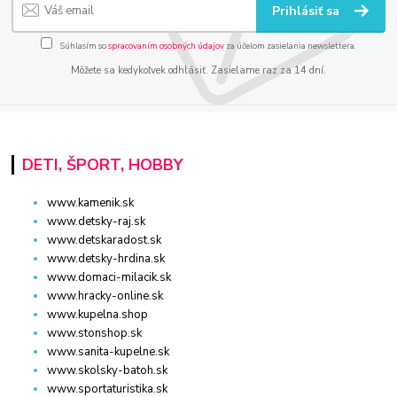
Prihlásiť sa
Súhlasím so
spracovaním osobných údajov
za účelom zasielania newslettera.
Môžete sa kedykoľvek odhlásiť. Zasielame raz za 14 dní.
DETI, ŠPORT, HOBBY
www.kamenik.sk
www.detsky-raj.sk
www.detskaradost.sk
www.detsky-hrdina.sk
www.domaci-milacik.sk
www.hracky-online.sk
www.kupelna.shop
www.stonshop.sk
www.sanita-kupelne.sk
www.skolsky-batoh.sk
www.sportaturistika.sk