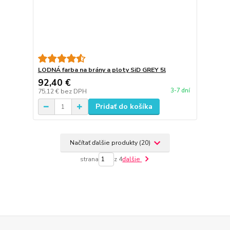
LODNÁ farba na brány a ploty SiD GREY 5l
92,40 €
3-7 dní
75,12 €
bez DPH
Pridať do košíka
Načítať ďalšie produkty (20)
strana
z 4
ďalšie