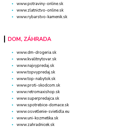
www.potraviny-online.sk
www.zlatnictvo-online.sk
www.rybarstvo-kamenik.sk
DOM, ZÁHRADA
www.dm-drogeria.sk
www.kvalitnytovar.sk
www.najvypredaj.sk
www.topvypredaj.sk
www.top-nabytok.sk
www.proti-skodcom.sk
www.retromaxishop.sk
www.superpredajca.sk
www.spotrebice-domace.sk
www.osvetlenie-svietidla.eu
www.uni-kozmetika.sk
www.zahradnicek.sk