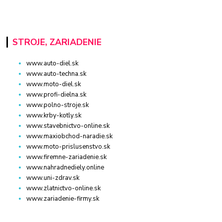
STROJE, ZARIADENIE
www.auto-diel.sk
www.auto-techna.sk
www.moto-diel.sk
www.profi-dielna.sk
www.polno-stroje.sk
www.krby-kotly.sk
www.stavebnictvo-online.sk
www.maxiobchod-naradie.sk
www.moto-prislusenstvo.sk
www.firemne-zariadenie.sk
www.nahradnediely.online
www.uni-zdrav.sk
www.zlatnictvo-online.sk
www.zariadenie-firmy.sk