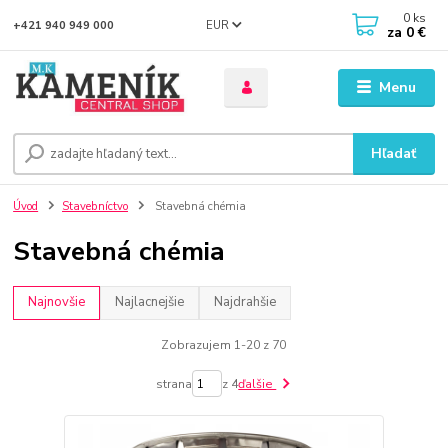
0
ks
EUR
+421 940 949 000
za
0 €
Menu
Hľadať
Úvod
Stavebníctvo
Stavebná chémia
Stavebná chémia
Najnovšie
Najlacnejšie
Najdrahšie
Zobrazujem 1-20 z 70
strana
z 4
ďalšie