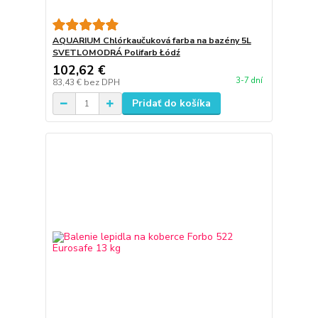
AQUARIUM Chlórkaučuková farba na bazény 5L
SVETLOMODRÁ Polifarb Łódź
102,62 €
3-7 dní
83,43 €
bez DPH
Pridať do košíka