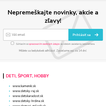
Nepremeškajte novinky, akcie a
zľavy!
Prihlásiť sa
Súhlasím so
spracovaním osobných údajov
za účelom zasielania newslettera.
Môžete sa kedykoľvek odhlásiť. Zasielame raz za 14 dní.
DETI, ŠPORT, HOBBY
www.kamenik.sk
www.detsky-raj.sk
www.detskaradost.sk
www.detsky-hrdina.sk
www.domaci-milacik.sk