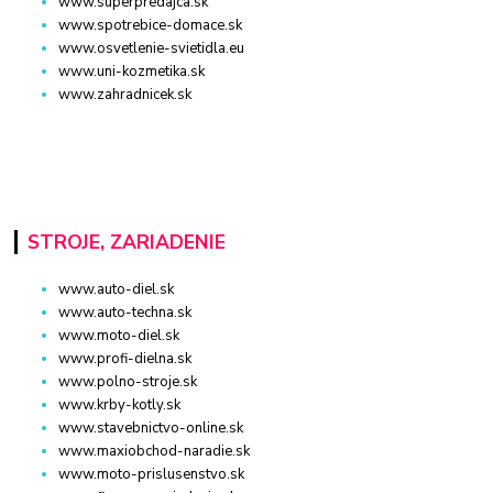
www.superpredajca.sk
www.spotrebice-domace.sk
www.osvetlenie-svietidla.eu
www.uni-kozmetika.sk
www.zahradnicek.sk
STROJE, ZARIADENIE
www.auto-diel.sk
www.auto-techna.sk
www.moto-diel.sk
www.profi-dielna.sk
www.polno-stroje.sk
www.krby-kotly.sk
www.stavebnictvo-online.sk
www.maxiobchod-naradie.sk
www.moto-prislusenstvo.sk