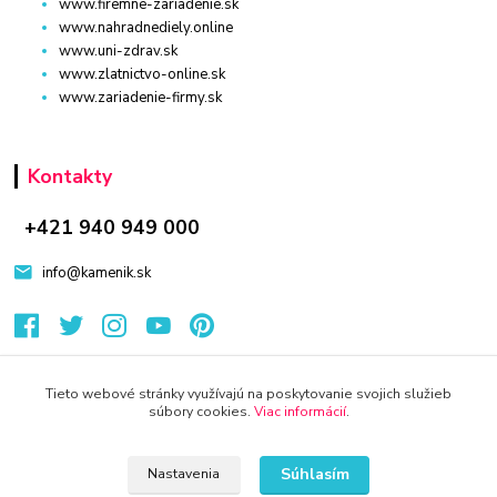
www.firemne-zariadenie.sk
www.nahradnediely.online
www.uni-zdrav.sk
www.zlatnictvo-online.sk
www.zariadenie-firmy.sk
Kontakty
+421 940 949 000
info@kamenik.sk
Tieto webové stránky využívajú na poskytovanie svojich služieb
súbory cookies.
Viac informácií
.
© 2024 Všetky práva vyhradené KAMENIK.SK
Vytvorené na
Eshop-rychlo.sk
Súhlasím
Nastavenia