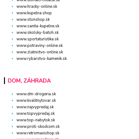
www.hracky-online.sk
www.kupelna.shop
www.stonshop.sk
www.sanita-kupelne.sk
www.skolsky-batoh.sk
www.sportaturistika.sk
www.potraviny-online.sk
www.zlatnictvo-online.sk
www.rybarstvo-kamenik.sk
DOM, ZÁHRADA
www.dm-drogeria.sk
www.kvalitnytovar.sk
www.najvypredaj.sk
www.topvypredaj.sk
www.top-nabytok.sk
www.proti-skodcom.sk
www.retromaxishop.sk