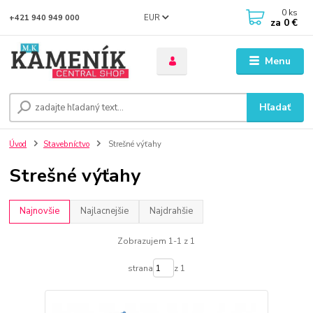
0
ks
EUR
+421 940 949 000
za
0 €
Menu
Hľadať
Úvod
Stavebníctvo
Strešné výťahy
Strešné výťahy
Najnovšie
Najlacnejšie
Najdrahšie
Zobrazujem 1-1 z 1
strana
z 1