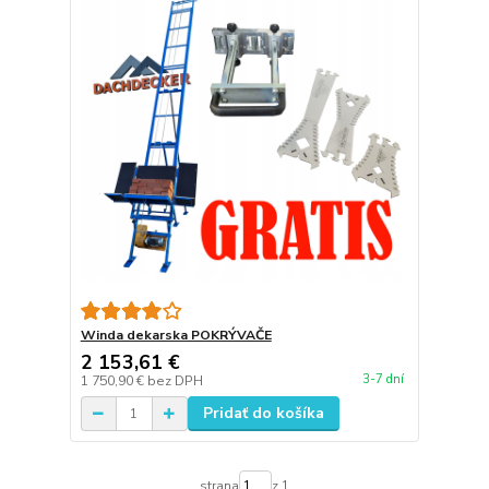
Winda dekarska POKRÝVAČE
2 153,61 €
3-7 dní
1 750,90 €
bez DPH
Pridať do košíka
strana
z 1