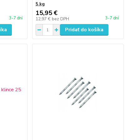
5 kg
15,95 €
3-7 dní
3-7 dní
12,97 €
bez DPH
íka
Pridať do košíka