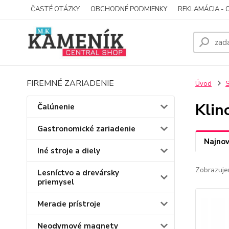
ČASTÉ OTÁZKY
OBCHODNÉ PODMIENKY
REKLAMÁCIA - 
FIREMNÉ ZARIADENIE
Úvod
S
Klin
Čalúnenie
Gastronomické zariadenie
Najnov
Iné stroje a diely
Zobrazuje
Lesníctvo a drevársky
priemysel
Meracie prístroje
Neodymové magnety