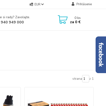
Prihlásenie
EUR
e si rady? Zavolajte.
0
ks
za
0 €
 940 949 000
strana
z 1