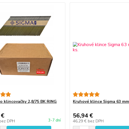
do klincovačky 2,8/75 BK RING
Kruhové klince Sigma 63 mm
 €
56,94 €
3-7 dní
bez DPH
46,29 €
bez DPH