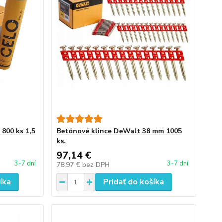
800 ks 1,5
Betónové klince DeWalt 38 mm 1005
ks.
97,14 €
3-7 dní
3-7 dní
78,97 €
bez DPH
íka
Pridať do košíka