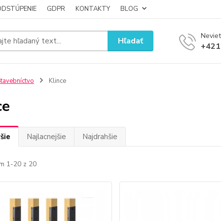
ODSTÚPENIE
GDPR
KONTAKTY
BLOG
Neviet
Hľadať
+421
tavebníctvo
Klince
ce
šie
Najlacnejšie
Najdrahšie
m 1-20 z 20