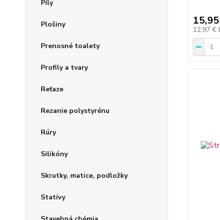
Píly
15,95
Plošiny
12,97 €
Prenosné toalety
Profily a tvary
Reťaze
Rezanie polystyrénu
Rúry
Silikóny
Skrutky, matice, podložky
Statívy
Stavebná chémia