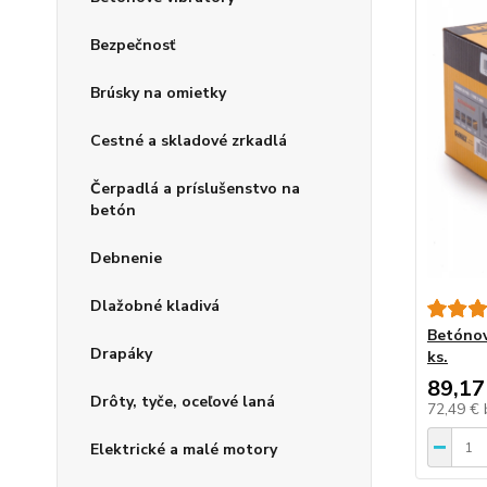
Bezpečnosť
Brúsky na omietky
Cestné a skladové zrkadlá
Čerpadlá a príslušenstvo na
betón
Debnenie
Dlažobné kladivá
Betónov
Drapáky
ks.
89,17
Drôty, tyče, oceľové laná
72,49 €
Elektrické a malé motory