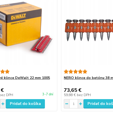
é klince DeWalt 22 mm 1005
NERO klince do betónu 38 m
 €
73,65 €
3-7 dní
bez DPH
59,88 €
bez DPH
Pridať do košíka
Pridať do koš