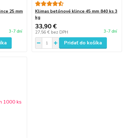
ince 25 mm
Klimas betónové klince 45 mm 840 ks 3
kg
33,90 €
3-7 dní
3-7 dní
27,56 €
bez DPH
íka
Pridať do košíka