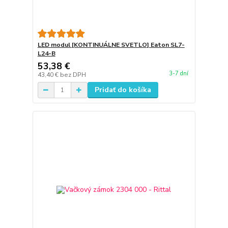
LED modul [KONTINUÁLNE SVETLO] Eaton SL7-
L24-B
53,38 €
3-7 dní
43,40 €
bez DPH
Pridať do košíka