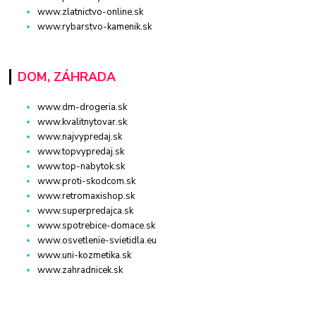
www.zlatnictvo-online.sk
www.rybarstvo-kamenik.sk
DOM, ZÁHRADA
www.dm-drogeria.sk
www.kvalitnytovar.sk
www.najvypredaj.sk
www.topvypredaj.sk
www.top-nabytok.sk
www.proti-skodcom.sk
www.retromaxishop.sk
www.superpredajca.sk
www.spotrebice-domace.sk
www.osvetlenie-svietidla.eu
www.uni-kozmetika.sk
www.zahradnicek.sk