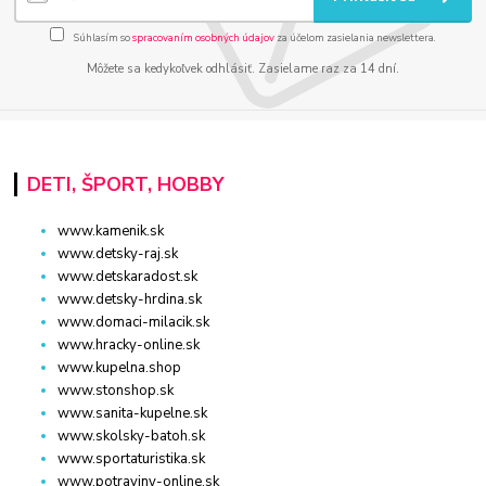
Súhlasím so
spracovaním osobných údajov
za účelom zasielania newslettera.
Môžete sa kedykoľvek odhlásiť. Zasielame raz za 14 dní.
DETI, ŠPORT, HOBBY
www.kamenik.sk
www.detsky-raj.sk
www.detskaradost.sk
www.detsky-hrdina.sk
www.domaci-milacik.sk
www.hracky-online.sk
www.kupelna.shop
www.stonshop.sk
www.sanita-kupelne.sk
www.skolsky-batoh.sk
www.sportaturistika.sk
www.potraviny-online.sk