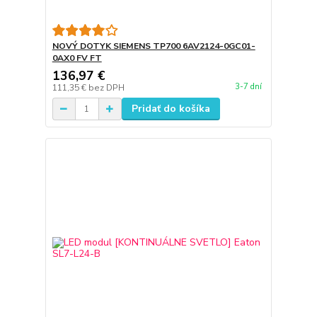
NOVÝ DOTYK SIEMENS TP700 6AV2124-0GC01-
0AX0 FV FT
136,97 €
3-7 dní
111,35 €
bez DPH
Pridať do košíka