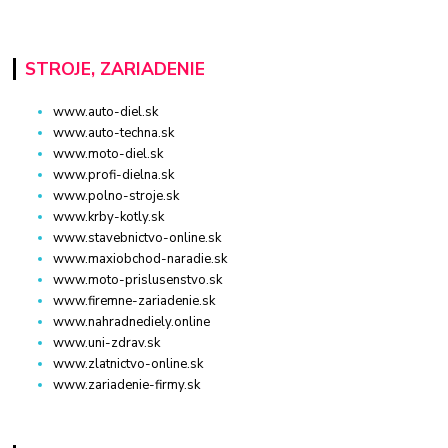
STROJE, ZARIADENIE
www.auto-diel.sk
www.auto-techna.sk
www.moto-diel.sk
www.profi-dielna.sk
www.polno-stroje.sk
www.krby-kotly.sk
www.stavebnictvo-online.sk
www.maxiobchod-naradie.sk
www.moto-prislusenstvo.sk
www.firemne-zariadenie.sk
www.nahradnediely.online
www.uni-zdrav.sk
www.zlatnictvo-online.sk
www.zariadenie-firmy.sk