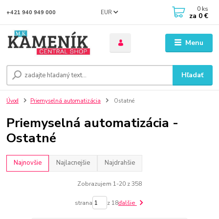
0
ks
EUR
+421 940 949 000
za
0 €
Menu
Hľadať
Úvod
Priemyselná automatizácia
Ostatné
Priemyselná automatizácia -
Ostatné
Najnovšie
Najlacnejšie
Najdrahšie
Zobrazujem 1-20 z 358
strana
z 18
ďalšie