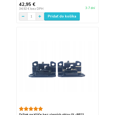
42,95 €
3-7 dní
34,92 €
bez DPH
Pridať do košíka
Držiak na kľúče bez slepých uhlov GL-RB21