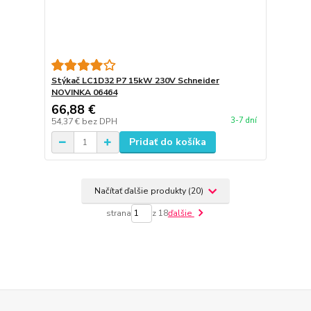
Stýkač LC1D32 P7 15kW 230V Schneider
NOVINKA 06464
66,88 €
3-7 dní
54,37 €
bez DPH
Pridať do košíka
Načítať ďalšie produkty (20)
strana
z 18
ďalšie