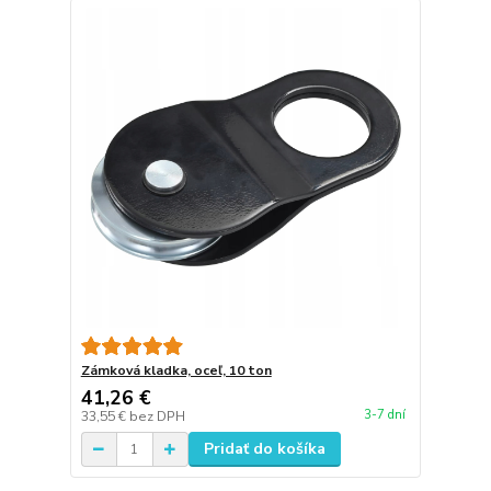
Zámková kladka, oceľ, 10 ton
41,26 €
3-7 dní
33,55 €
bez DPH
Pridať do košíka