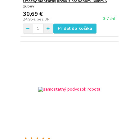
Otočný montážny prvok s hrebeňom. 30mm 5
zubov
30,69 €
3-7 dní
24,95 €
bez DPH
Pridať do košíka