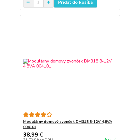
Pridať do košíka
Modulárny domový zvonček DM318 8-12V 4,8VA
004101
38,99 €
3-7 dní