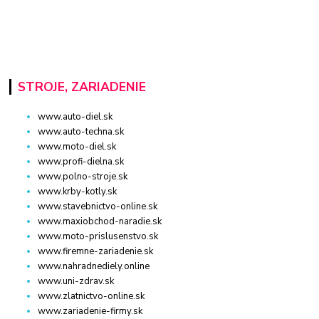
STROJE, ZARIADENIE
www.auto-diel.sk
www.auto-techna.sk
www.moto-diel.sk
www.profi-dielna.sk
www.polno-stroje.sk
www.krby-kotly.sk
www.stavebnictvo-online.sk
www.maxiobchod-naradie.sk
www.moto-prislusenstvo.sk
www.firemne-zariadenie.sk
www.nahradnediely.online
www.uni-zdrav.sk
www.zlatnictvo-online.sk
www.zariadenie-firmy.sk