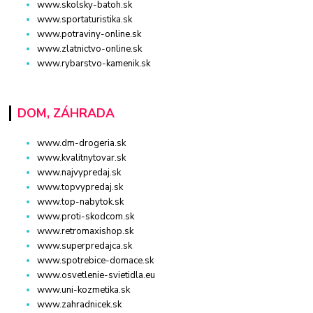
www.skolsky-batoh.sk
www.sportaturistika.sk
www.potraviny-online.sk
www.zlatnictvo-online.sk
www.rybarstvo-kamenik.sk
DOM, ZÁHRADA
www.dm-drogeria.sk
www.kvalitnytovar.sk
www.najvypredaj.sk
www.topvypredaj.sk
www.top-nabytok.sk
www.proti-skodcom.sk
www.retromaxishop.sk
www.superpredajca.sk
www.spotrebice-domace.sk
www.osvetlenie-svietidla.eu
www.uni-kozmetika.sk
www.zahradnicek.sk