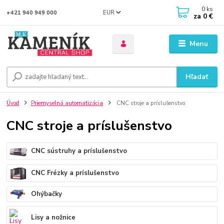
0
ks
EUR
+421 940 949 000
za
0 €
Menu
Hľadať
Úvod
Priemyselná automatizácia
CNC stroje a príslušenstvo
CNC stroje a príslušenstvo
CNC sústruhy a príslušenstvo
CNC Frézky a príslušenstvo
Ohýbačky
Lisy a nožnice