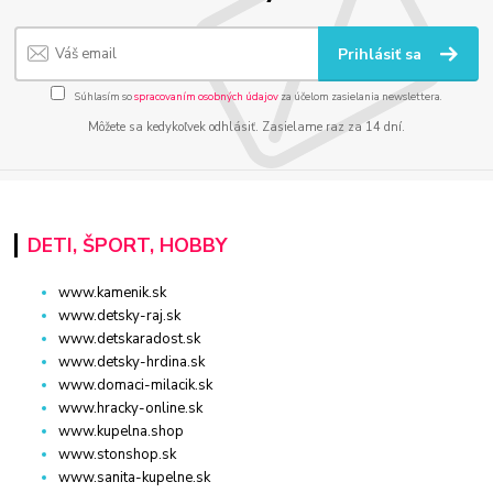
Prihlásiť sa
Súhlasím so
spracovaním osobných údajov
za účelom zasielania newslettera.
Môžete sa kedykoľvek odhlásiť. Zasielame raz za 14 dní.
DETI, ŠPORT, HOBBY
www.kamenik.sk
www.detsky-raj.sk
www.detskaradost.sk
www.detsky-hrdina.sk
www.domaci-milacik.sk
www.hracky-online.sk
www.kupelna.shop
www.stonshop.sk
www.sanita-kupelne.sk