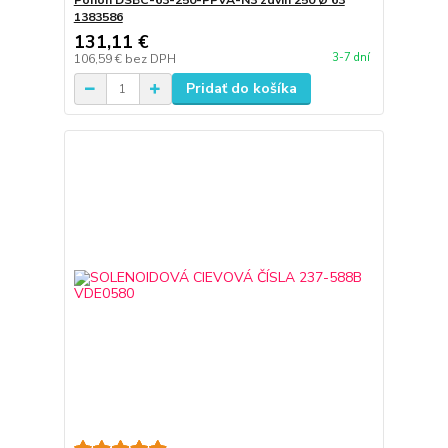
Pohon DSBC-63-250-PPVA-N3 zdvih 250 Ø 63
1383586
131,11 €
3-7 dní
106,59 €
bez DPH
Pridať do košíka