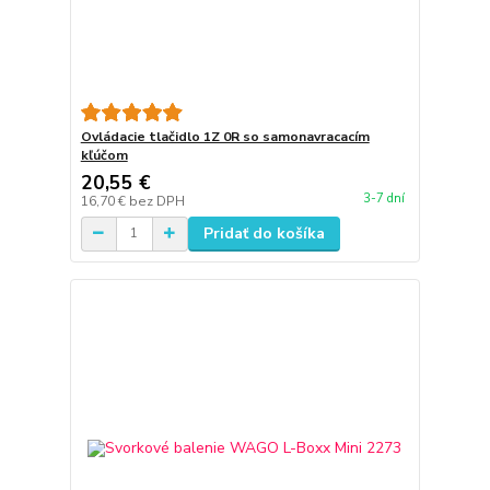
Ovládacie tlačidlo 1Z 0R so samonavracacím
kľúčom
20,55 €
3-7 dní
16,70 €
bez DPH
Pridať do košíka