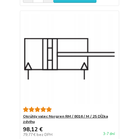
Okrúhly valec Norgren RM / 8016 / M / 25 Dĺžka
zdvihu
98,12 €
3-7 dní
79,77 €
bez DPH