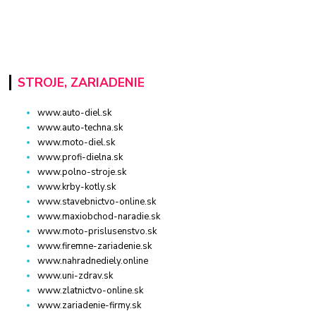
STROJE, ZARIADENIE
www.auto-diel.sk
www.auto-techna.sk
www.moto-diel.sk
www.profi-dielna.sk
www.polno-stroje.sk
www.krby-kotly.sk
www.stavebnictvo-online.sk
www.maxiobchod-naradie.sk
www.moto-prislusenstvo.sk
www.firemne-zariadenie.sk
www.nahradnediely.online
www.uni-zdrav.sk
www.zlatnictvo-online.sk
www.zariadenie-firmy.sk