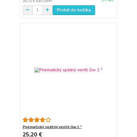
3-7 dní
35,71 €
bez DPH
Pridať do košíka
Pnematický spätný ventil Gw 1 "
25,20 €