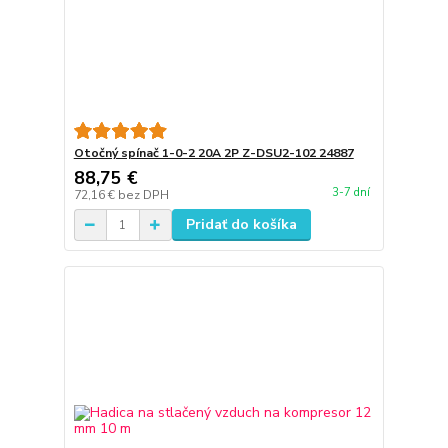
Otočný spínač 1-0-2 20A 2P Z-DSU2-102 24887
88,75 €
3-7 dní
72,16 €
bez DPH
Pridať do košíka