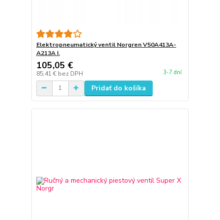
Elektropneumatický ventil Norgren V50A413A-
A213A I.
105,05 €
3-7 dní
85,41 €
bez DPH
Pridať do košíka