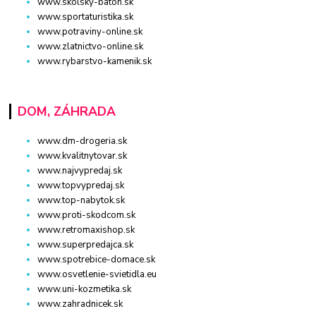
www.skolsky-batoh.sk
www.sportaturistika.sk
www.potraviny-online.sk
www.zlatnictvo-online.sk
www.rybarstvo-kamenik.sk
DOM, ZÁHRADA
www.dm-drogeria.sk
www.kvalitnytovar.sk
www.najvypredaj.sk
www.topvypredaj.sk
www.top-nabytok.sk
www.proti-skodcom.sk
www.retromaxishop.sk
www.superpredajca.sk
www.spotrebice-domace.sk
www.osvetlenie-svietidla.eu
www.uni-kozmetika.sk
www.zahradnicek.sk