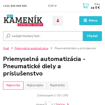
0
ks
EUR
+421 940 949 000
za
0 €
Menu
Hľadať
Úvod
Priemyselná automatizácia
Pneumatické diely a príslušenstvo
Priemyselná automatizácia -
Pneumatické diely a
príslušenstvo
Najnovšie
Najlacnejšie
Najdrahšie
Zobrazujem 1-20 z 330
strana
z 17
ďalšie