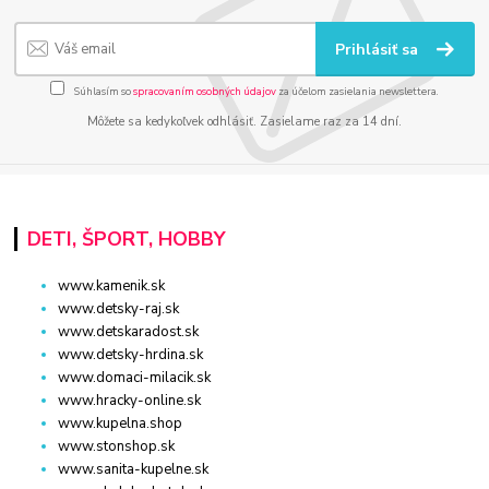
Prihlásiť sa
Súhlasím so
spracovaním osobných údajov
za účelom zasielania newslettera.
Môžete sa kedykoľvek odhlásiť. Zasielame raz za 14 dní.
DETI, ŠPORT, HOBBY
www.kamenik.sk
www.detsky-raj.sk
www.detskaradost.sk
www.detsky-hrdina.sk
www.domaci-milacik.sk
www.hracky-online.sk
www.kupelna.shop
www.stonshop.sk
www.sanita-kupelne.sk