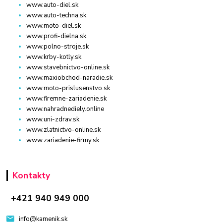
www.auto-diel.sk
www.auto-techna.sk
www.moto-diel.sk
www.profi-dielna.sk
www.polno-stroje.sk
www.krby-kotly.sk
www.stavebnictvo-online.sk
www.maxiobchod-naradie.sk
www.moto-prislusenstvo.sk
www.firemne-zariadenie.sk
www.nahradnediely.online
www.uni-zdrav.sk
www.zlatnictvo-online.sk
www.zariadenie-firmy.sk
Kontakty
+421 940 949 000
info@kamenik.sk