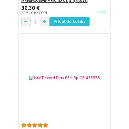
Motorový istič MMS-32 S 0,4-0,63A LG
36,30 €
3-7 dní
29,51 €
bez DPH
Pridať do košíka