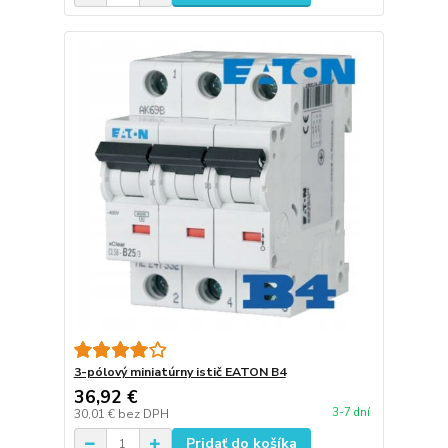
3-pólový miniatúrny istič EATON B4
36,92 €
3-7 dní
30,01 €
bez DPH
Pridať do košíka