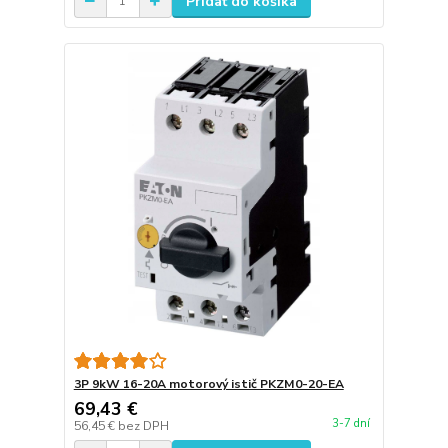
Pridať do košíka
3P 9kW 16-20A motorový istič PKZM0-20-EA
69,43 €
3-7 dní
56,45 €
bez DPH