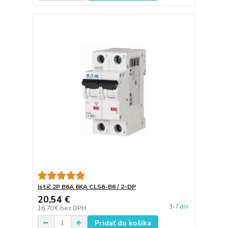
Istič 2P B6A 6KA CLS6-B6 / 2-DP
20,54 €
3-7 dní
16,70 €
bez DPH
Pridať do košíka