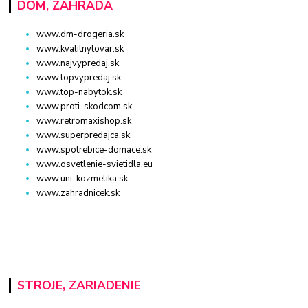
DOM, ZÁHRADA
www.dm-drogeria.sk
www.kvalitnytovar.sk
www.najvypredaj.sk
www.topvypredaj.sk
www.top-nabytok.sk
www.proti-skodcom.sk
www.retromaxishop.sk
www.superpredajca.sk
www.spotrebice-domace.sk
www.osvetlenie-svietidla.eu
www.uni-kozmetika.sk
www.zahradnicek.sk
STROJE, ZARIADENIE