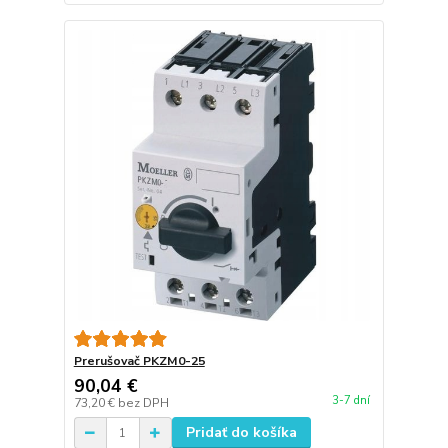
Prerušovač PKZM0-25
90,04 €
3-7 dní
73,20 €
bez DPH
Pridať do košíka