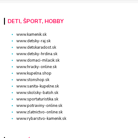
DETI, ŠPORT, HOBBY
www.kamenik.sk
www.detsky-raj.sk
www.detskaradost.sk
www.detsky-hrdina.sk
www.domaci-milacik.sk
www.hracky-online.sk
www.kupelna.shop
www.stonshop.sk
www.sanita-kupelne.sk
www.skolsky-batoh.sk
www.sportaturistika.sk
www.potraviny-online.sk
www.zlatnictvo-online.sk
www.rybarstvo-kamenik.sk