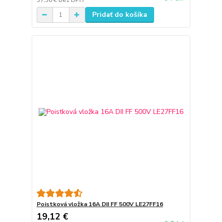
37,36 €
bez DPH
Pridať do košíka
Poistková vložka 16A DII FF 500V LE27FF16
19,12 €