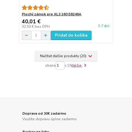
Plochý zámok pre XL3 160 E8249A
40,01 €
3-7 dní
32,53 €
bez DPH
Pridať do košíka
Načítať ďalšie produkty (20)
strana
z 19
ďalšie
Doprava od 30€ zadarmo
Využite dopravu úplne zadarmo
8 rokov na trhu