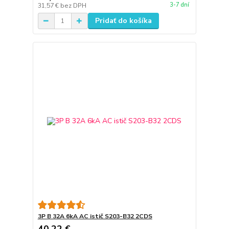
3-7 dní
31,57 €
bez DPH
Pridať do košíka
3P B 32A 6kA AC istič S203-B32 2CDS
40,22 €