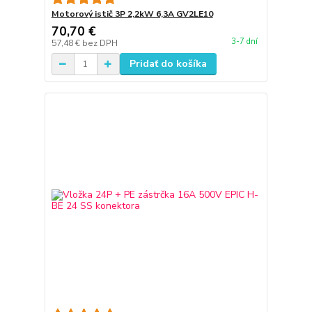
Motorový istič 3P 2,2kW 6,3A GV2LE10
70,70 €
3-7 dní
57,48 €
bez DPH
Pridať do košíka