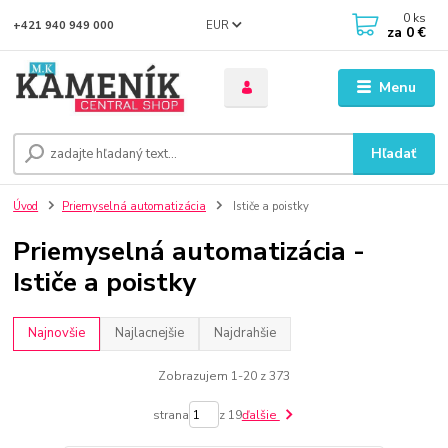
0
ks
EUR
+421 940 949 000
za
0 €
Menu
Hľadať
Úvod
Priemyselná automatizácia
Ističe a poistky
Priemyselná automatizácia -
Ističe a poistky
Najnovšie
Najlacnejšie
Najdrahšie
Zobrazujem 1-20 z 373
strana
z 19
ďalšie