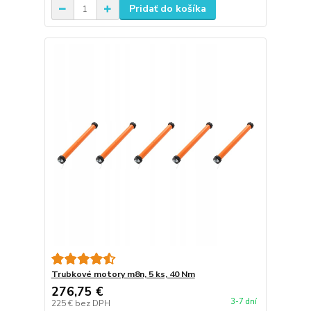
Pridať do košíka
Trubkové motory m8n, 5 ks, 40 Nm
276,75 €
3-7 dní
225 €
bez DPH