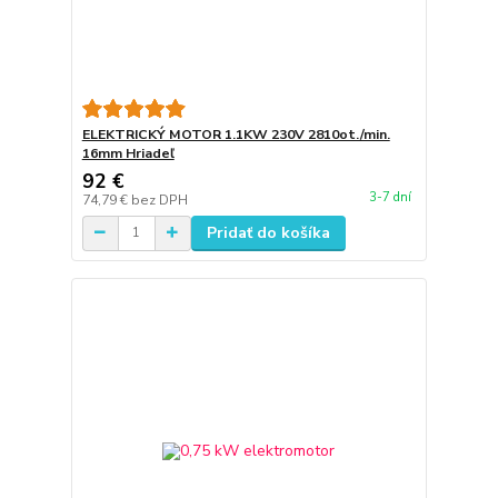
ELEKTRICKÝ MOTOR 1.1KW 230V 2810ot./min.
16mm Hriadeľ
92 €
3-7 dní
74,79 €
bez DPH
Pridať do košíka