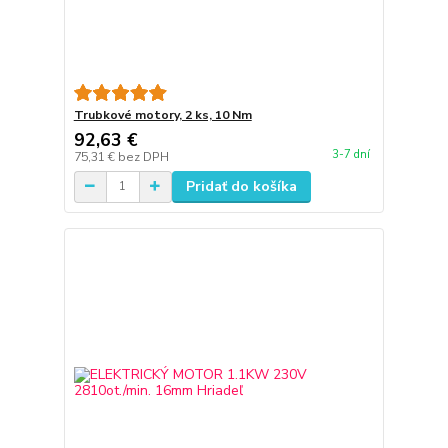
Trubkové motory, 2 ks, 10 Nm
92,63 €
3-7 dní
75,31 €
bez DPH
Pridať do košíka