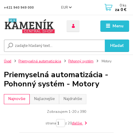
0
ks
EUR
+421 940 949 000
za
0 €
Menu
Hľadať
Úvod
Priemyselná automatizácia
Pohonný systém
Motory
Priemyselná automatizácia -
Pohonný systém - Motory
Najnovšie
Najlacnejšie
Najdrahšie
Zobrazujem 1-20 z 390
strana
z 20
ďalšie