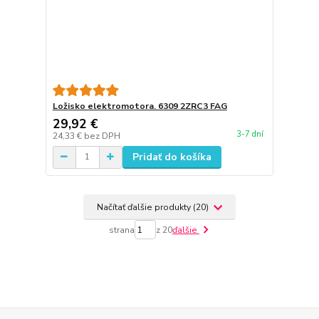
Ložisko elektromotora. 6309 2ZRC3 FAG
29,92 €
3-7 dní
24,33 €
bez DPH
Pridať do košíka
Načítať ďalšie produkty (20)
strana
z 20
ďalšie