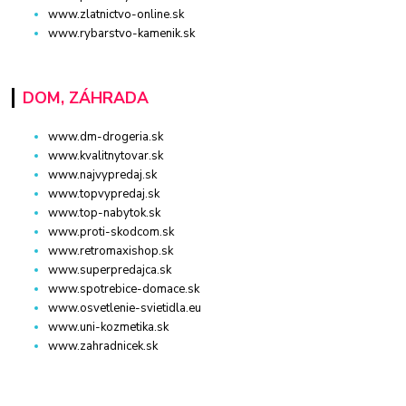
www.zlatnictvo-online.sk
www.rybarstvo-kamenik.sk
DOM, ZÁHRADA
www.dm-drogeria.sk
www.kvalitnytovar.sk
www.najvypredaj.sk
www.topvypredaj.sk
www.top-nabytok.sk
www.proti-skodcom.sk
www.retromaxishop.sk
www.superpredajca.sk
www.spotrebice-domace.sk
www.osvetlenie-svietidla.eu
www.uni-kozmetika.sk
www.zahradnicek.sk