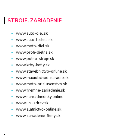
STROJE, ZARIADENIE
www.auto-diel.sk
www.auto-techna.sk
www.moto-diel.sk
www.profi-dielna.sk
www.polno-stroje.sk
www.krby-kotly.sk
www.stavebnictvo-online.sk
www.maxiobchod-naradie.sk
www.moto-prislusenstvo.sk
www.firemne-zariadenie.sk
www.nahradnediely.online
www.uni-zdrav.sk
www.zlatnictvo-online.sk
www.zariadenie-firmy.sk