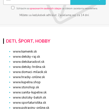
Súhlasím so
spracovaním osobných údajov
za účelom zasielania newslettera.
Môžete sa kedykoľvek odhlásiť. Zasielame raz za 14 dní.
DETI, ŠPORT, HOBBY
www.kamenik.sk
www.detsky-raj.sk
www.detskaradost.sk
www.detsky-hrdina.sk
www.domaci-milacik.sk
www.hracky-online.sk
www.kupelna.shop
www.stonshop.sk
www.sanita-kupelne.sk
www.skolsky-batoh.sk
www.sportaturistika.sk
www.potraviny-online.sk