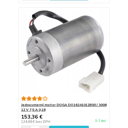
Jednosmerný motor DOGA DO16241012B00 / 3008
12 V 7,5 A 0,18
153,36 €
3-7 dní
124,69 €
bez DPH