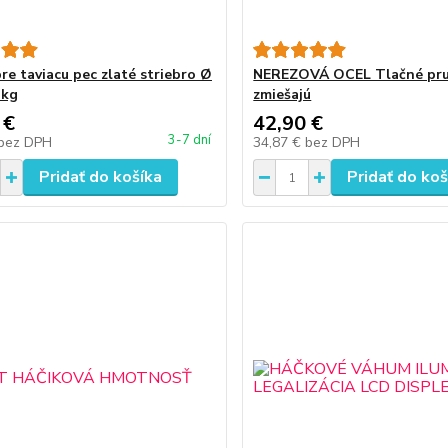
re taviacu pec zlaté striebro Ø
NEREZOVÁ OCEL Tlačné pru
 kg
zmiešajú
 €
42,90 €
3-7 dní
bez DPH
34,87 €
bez DPH
Pridať do košíka
Pridať do koš