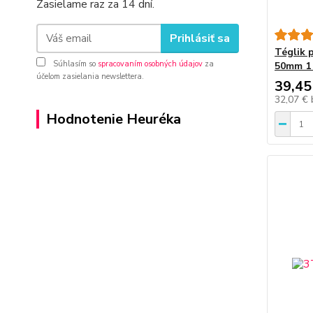
Zasielame raz za 14 dní.
Prihlásiť sa
Téglik p
Súhlasím so
spracovaním osobných údajov
za
50mm 1
účelom zasielania newslettera.
39,45
32,07 €
Hodnotenie Heuréka