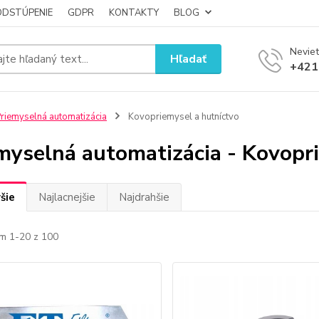
ODSTÚPENIE
GDPR
KONTAKTY
BLOG
Neviet
Hľadať
+421
riemyselná automatizácia
Kovopriemysel a hutníctvo
myselná automatizácia - Kovopr
šie
Najlacnejšie
Najdrahšie
m 1-20 z 100