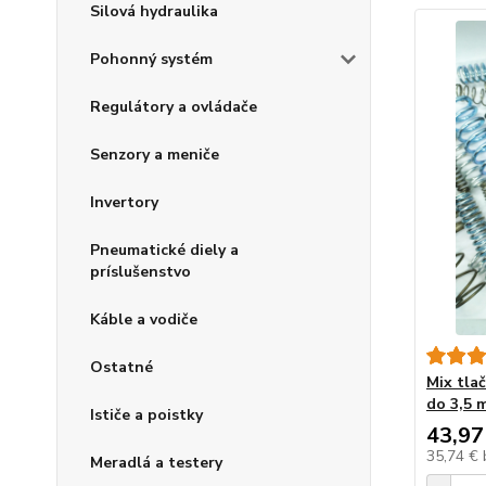
Silová hydraulika
Pohonný systém
Regulátory a ovládače
Senzory a meniče
Invertory
Pneumatické diely a
príslušenstvo
Káble a vodiče
Ostatné
Mix tla
do 3,5 
Ističe a poistky
43,97
35,74 €
Meradlá a testery