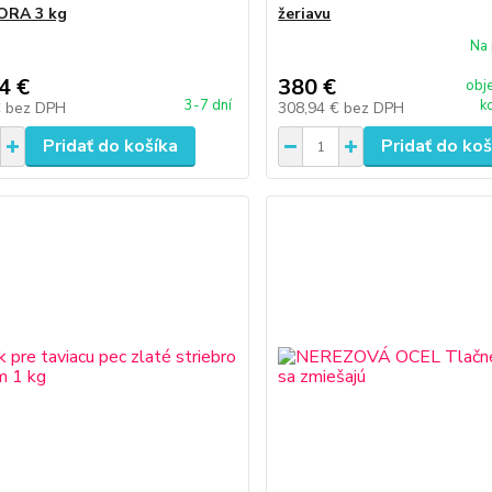
ORA 3 kg
žeriavu
Na 
4 €
380 €
obj
3-7 dní
k
€
bez DPH
308,94 €
bez DPH
Pridať do košíka
Pridať do koš