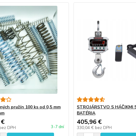
čných pružín 100 ks od 0,5 mm
STROJÁRSTVO S HÁČIKMI 5
mm
BATÉRIA
 €
405,96 €
3-7 dní
bez DPH
330,04 €
bez DPH