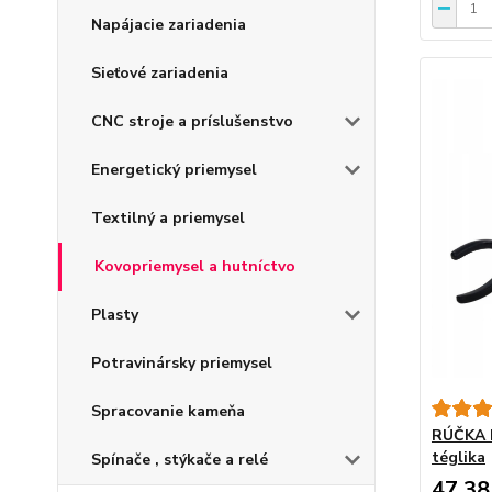
Napájacie zariadenia
Sieťové zariadenia
CNC stroje a príslušenstvo
Energetický priemysel
Textilný a priemysel
Kovopriemysel a hutníctvo
Plasty
Potravinársky priemysel
Spracovanie kameňa
RÚČKA K
téglika
Spínače , stýkače a relé
47,38