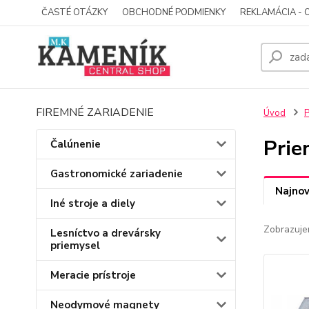
ČASTÉ OTÁZKY
OBCHODNÉ PODMIENKY
REKLAMÁCIA - 
FIREMNÉ ZARIADENIE
Úvod
P
Prie
Čalúnenie
Gastronomické zariadenie
Najnov
Iné stroje a diely
Zobrazuje
Lesníctvo a drevársky
priemysel
Meracie prístroje
Neodymové magnety