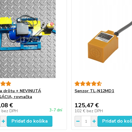
a drôtu + NEVINUTÁ
Senzor TL-N12MD1
ÁCIA, rovnačka
,08 €
125,47 €
3-7 dní
€
bez DPH
102 €
bez DPH
Pridať do košíka
Pridať do koš