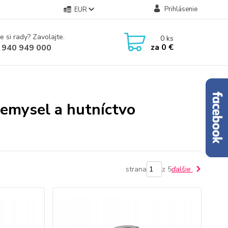
Prihlásenie
EUR
e si rady? Zavolajte.
0
ks
za
0 €
 940 949 000
iemysel a hutníctvo
strana
z 5
ďalšie