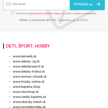
Prihlásiť sa
Súhlasím so
spracovaním osobných údajov
za účelom zasielania newslettera.
Môžete sa kedykoľvek odhlásiť. Zasielame raz za 14 dní.
DETI, ŠPORT, HOBBY
www.kamenik.sk
www.detsky-raj.sk
www.detskaradost.sk
www.detsky-hrdina.sk
www.domaci-milacik.sk
www.hracky-online.sk
www.kupelna.shop
www.stonshop.sk
www.sanita-kupelne.sk
www.skolsky-batoh.sk
www.sportaturistika.sk