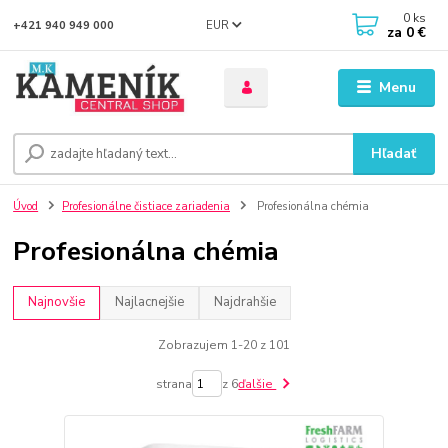
0
ks
EUR
+421 940 949 000
za
0 €
Menu
Hľadať
Úvod
Profesionálne čistiace zariadenia
Profesionálna chémia
Profesionálna chémia
Najnovšie
Najlacnejšie
Najdrahšie
Zobrazujem 1-20 z 101
strana
z 6
ďalšie