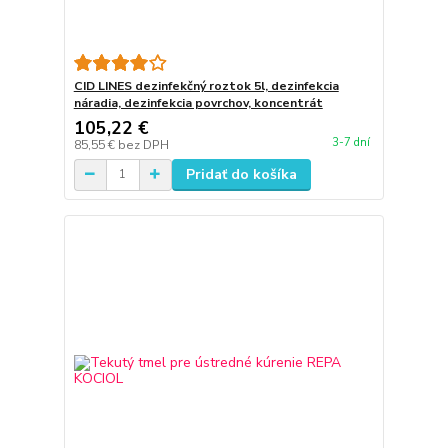
CID LINES dezinfekčný roztok 5l, dezinfekcia
náradia, dezinfekcia povrchov, koncentrát
105,22 €
3-7 dní
85,55 €
bez DPH
Pridať do košíka