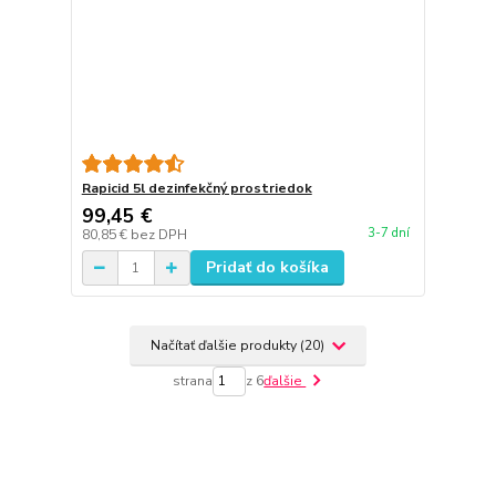
Rapicid 5l dezinfekčný prostriedok
99,45 €
3-7 dní
80,85 €
bez DPH
Pridať do košíka
Načítať ďalšie produkty (20)
strana
z 6
ďalšie