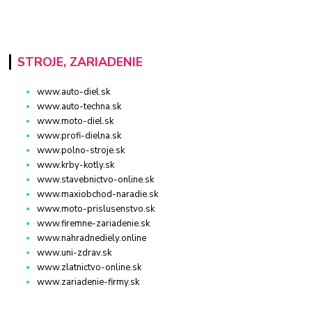
STROJE, ZARIADENIE
www.auto-diel.sk
www.auto-techna.sk
www.moto-diel.sk
www.profi-dielna.sk
www.polno-stroje.sk
www.krby-kotly.sk
www.stavebnictvo-online.sk
www.maxiobchod-naradie.sk
www.moto-prislusenstvo.sk
www.firemne-zariadenie.sk
www.nahradnediely.online
www.uni-zdrav.sk
www.zlatnictvo-online.sk
www.zariadenie-firmy.sk