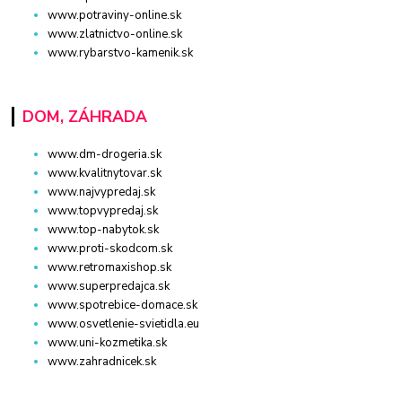
www.potraviny-online.sk
www.zlatnictvo-online.sk
www.rybarstvo-kamenik.sk
DOM, ZÁHRADA
www.dm-drogeria.sk
www.kvalitnytovar.sk
www.najvypredaj.sk
www.topvypredaj.sk
www.top-nabytok.sk
www.proti-skodcom.sk
www.retromaxishop.sk
www.superpredajca.sk
www.spotrebice-domace.sk
www.osvetlenie-svietidla.eu
www.uni-kozmetika.sk
www.zahradnicek.sk