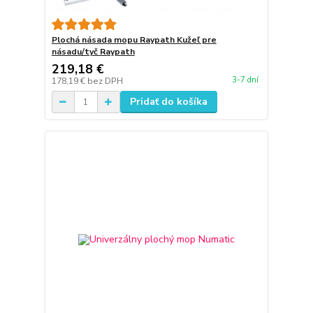
Plochá násada mopu Raypath Kužeľ pre
násadu/tyč Raypath
219,18 €
3-7 dní
178,19 €
bez DPH
Pridať do košíka