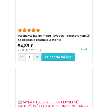
Plochá vložka do mopu Raypath Podlahový vankúš
na utieranie prachu a leštenie
94,83 €
3-7 dní
77,09 €
bez DPH
Pridať do košíka