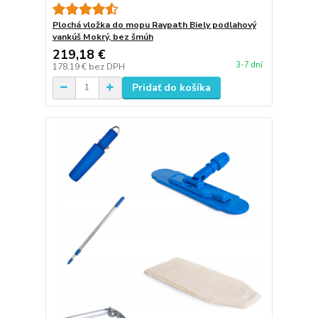
Plochá vložka do mopu Raypath Biely podlahový
vankúš Mokrý, bez šmúh
219,18 €
3-7 dní
178,19 €
bez DPH
Pridať do košíka