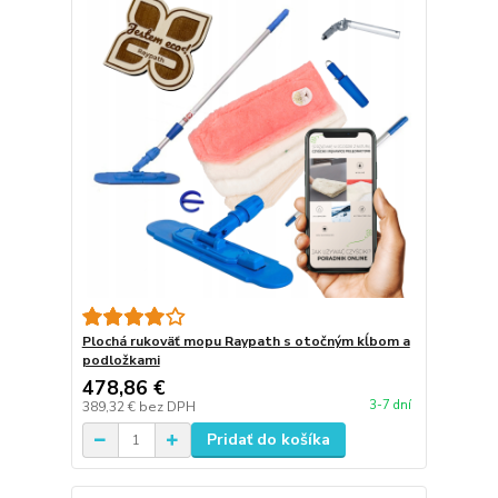
Plochá rukoväť mopu Raypath s otočným kĺbom a
podložkami
478,86 €
3-7 dní
389,32 €
bez DPH
Pridať do košíka