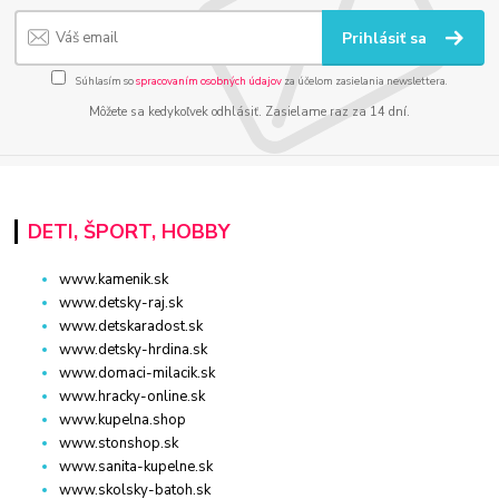
Prihlásiť sa
Súhlasím so
spracovaním osobných údajov
za účelom zasielania newslettera.
Môžete sa kedykoľvek odhlásiť. Zasielame raz za 14 dní.
DETI, ŠPORT, HOBBY
www.kamenik.sk
www.detsky-raj.sk
www.detskaradost.sk
www.detsky-hrdina.sk
www.domaci-milacik.sk
www.hracky-online.sk
www.kupelna.shop
www.stonshop.sk
www.sanita-kupelne.sk
www.skolsky-batoh.sk