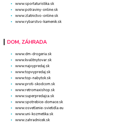
www.sportaturistika.sk
www.potraviny-online.sk
www.zlatnictvo-online.sk
www.rybarstvo-kamenik.sk
DOM, ZÁHRADA
www.dm-drogeria.sk
www.kvalitnytovar.sk
www.najvypredaj.sk
www.topvypredaj.sk
www.top-nabytok.sk
www.proti-skodcom.sk
www.retromaxishop.sk
www.superpredajca.sk
www.spotrebice-domace.sk
www.osvetlenie-svietidla.eu
www.uni-kozmetika.sk
www.zahradnicek.sk