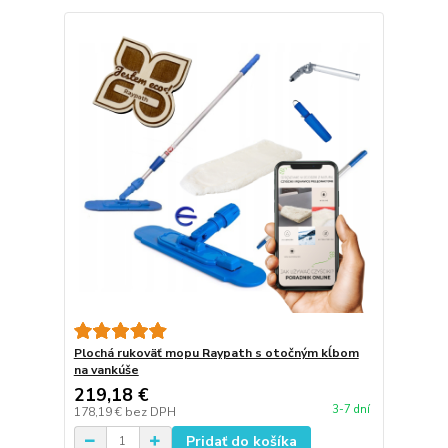
Plochá rukoväť mopu Raypath s otočným kĺbom
na vankúše
219,18 €
3-7 dní
178,19 €
bez DPH
Pridať do košíka