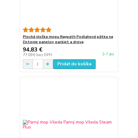
Plochá vložka mopu Raypath Podlahová pätka na
čistenie panelov, parkiet a dreva
94,83 €
3-7 dní
77,09 €
bez DPH
Pridať do košíka