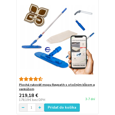
Plochá rukoväť mopu Raypath s otočným kĺbom a
vankúšom
219,18 €
3-7 dní
178,19 €
bez DPH
Pridať do košíka