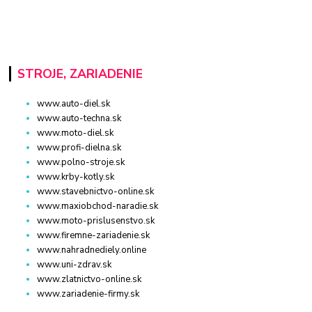
STROJE, ZARIADENIE
www.auto-diel.sk
www.auto-techna.sk
www.moto-diel.sk
www.profi-dielna.sk
www.polno-stroje.sk
www.krby-kotly.sk
www.stavebnictvo-online.sk
www.maxiobchod-naradie.sk
www.moto-prislusenstvo.sk
www.firemne-zariadenie.sk
www.nahradnediely.online
www.uni-zdrav.sk
www.zlatnictvo-online.sk
www.zariadenie-firmy.sk