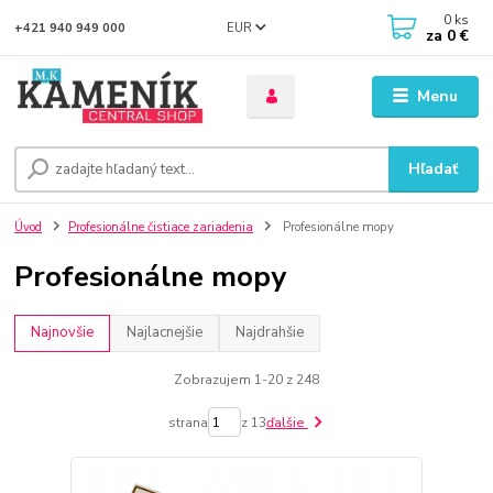
0
ks
EUR
+421 940 949 000
za
0 €
Menu
Hľadať
Úvod
Profesionálne čistiace zariadenia
Profesionálne mopy
Profesionálne mopy
Najnovšie
Najlacnejšie
Najdrahšie
Zobrazujem 1-20 z 248
strana
z 13
ďalšie