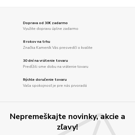
Doprava od 30€ zadarmo
Využite dopravu úplne zadarmo
8 rokov na trhu
Značka Kameník Vás presvedčí o kvalite
30 dní na vrátenie tovaru
Predĺžili sme dobu na vrátenie tovaru
Rýchle doručenie tovaru
Vaša spokojnosť je pre nás prvoradá
Nepremeškajte novinky, akcie a
zľavy!