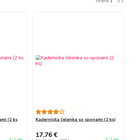
strana
z 1
mi (2 ks
Kadernícka čelenka so sponami (2 ks)
17,76 €