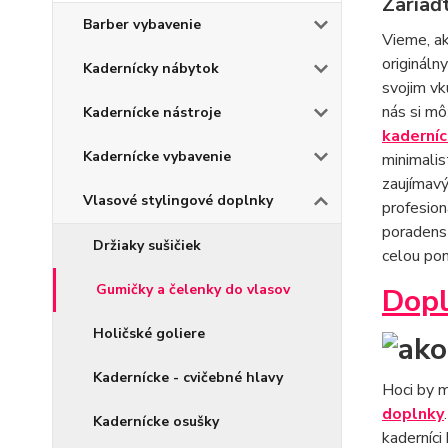
Zariaďt
Barber vybavenie
Vieme, ak
origináln
Kadernícky nábytok
svojim vk
nás si mô
Kadernícke nástroje
kaderníc
Kadernícke vybavenie
minimalis
zaujímavý
Vlasové stylingové doplnky
profesion
poradenst
Držiaky sušičiek
celou po
Gumičky a čelenky do vlasov
Dopl
Holičské goliere
Kadernícke - cvičebné hlavy
Hoci by 
doplnky
Kadernícke osušky
kaderníci