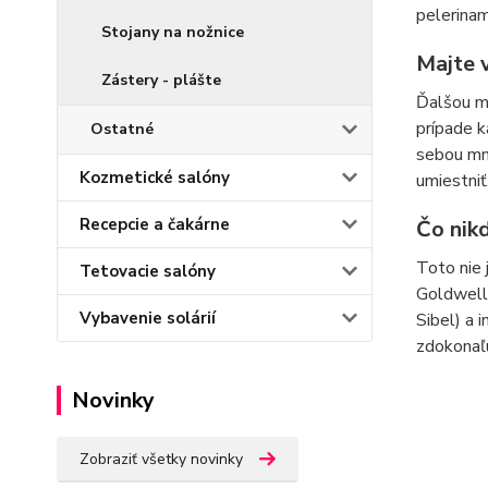
pelerinam
Stojany na nožnice
Majte 
Zástery - plášte
Ďalšou m
prípade k
Ostatné
sebou mno
Kozmetické salóny
umiestniť
Recepcie a čakárne
Čo nik
Toto nie
Tetovacie salóny
Goldwell,
Vybavenie solárií
Sibel) a 
zdokonaľu
Novinky
Zobraziť všetky novinky