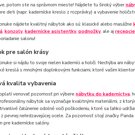
ve, potom ste na správnom mieste! Nájdete tu široký výber
náb
re deti (napr. kadernícke kreslo z rozprávky) a vybavenie holičst
onuke nájdete kvalitný nábytok ako sú: klasické alebo masážne
á
,
konzoly
,
kadernícke asistentky
,
podnožky
, ale aj
recepcie
oriadanie salonu!
k pre salón krásy
onuke si nájdu to svoje nielen kaderníci a holiči. Nechýba ani n
é kreslá s mnohými doplnkovými funkciami, ktoré vašim kliento
vá kvalita vybavenia
oplatí venovať pozornosť pri výbere
nábytku do kaderníctva
, 
Profesionálny nábytok sa vyznačuje kvalitnými materiálmi, z ktor
trvanlivé čalúnenie odolné voči poškodeniu, ktoré sa ľahko udrži
z pevnej nehrdzavejúcej ocele. Za pozornosť stojí značky Panda a
 pre kadernícke salóny.