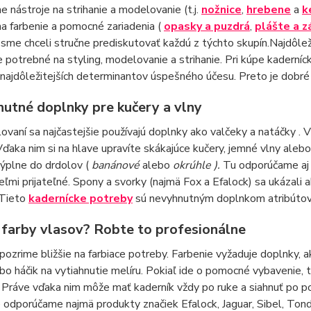
 nástroje na strihanie a modelovanie (t.j.
nožnice
,
hrebene
a
k
a farbenie a pomocné zariadenia (
opasky a puzdrá
,
plášte a z
 sme chceli stručne prediskutovať každú z týchto skupín.Najdôl
 potrebné na styling, modelovanie a strihanie. Pri kúpe kaderníck
najdôležitejších determinantov úspešného účesu. Preto je dobré
utné doplnky pre kučery a vlny
ovaní sa najčastejšie používajú doplnky ako valčeky a natáčky . 
Vďaka nim si na hlave upravíte skákajúce kučery, jemné vlny alebo
výplne do drdolov (
banánové
alebo
okrúhle ).
Tu odporúčame aj p
eľmi prijateľné. Spony a svorky (najmä Fox a Efalock) sa ukázali ak
 Tieto
kadernícke potreby
sú nevyhnutným doplnkom atribúto
farby vlasov? Robte to profesionálne
pozrime bližšie na farbiace potreby. Farbenie vyžaduje doplnky, 
ebo háčik na vytiahnutie melíru. Pokiaľ ide o pomocné vybavenie,
 Práve vďaka nim môže mať kaderník vždy po ruke a siahnuť po 
 odporúčame najmä produkty značiek Efalock, Jaguar, Sibel, Ton