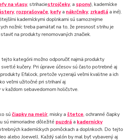
efy na vlasy
, strihacie
strojčeky
, a
spony
), kadernícke
ástery
,
rozprašovače
,
kefy
a
nákrčníky
,
zrkadlá
a iné).
ežitejšími kaderníckymi doplnkami sú samozrejme
ych nožníc treba pamätať na to, že presnosť strihu je
 staviť na produkty renomovaných značiek.
V tejto kategórii možno odporučiť najmä produkty
 svetlé kučery. Pri úprave účesov sú často potrebné aj
rodukty Efalock, pretože vyzerajú veľmi kvalitne a ich
o veľmi užitočné pri strihaní aj
v v každom sebavedomom holičstve.
ako sú
čiapky na melír
, misky a
štetce
, ochranné čiapky
 tu sú mimoriadne dôležité
puzdrá
a
kadernícky
potrebných kaderníckych pomôckach a doplnkoch. Do tejto
deo alebo Joewell. Každý salón by mal byť vybavený aj