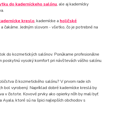
ytku do kaderníckeho salónu
, ale aj kadernícky
va.
kadernícke kreslo
, kadernícke a
holičské
a čakárne. Jedným slovom - všetko, čo je potrebné na
ábytok do kozmetických salónov. Ponúkame profesionálne
m poskytnú vysoký komfort pri návštevách vášho salónu.
holičstva či kozmetického salónu? V prvom rade ich
ých bol vyrobený. Napríklad dobré kadernícke kreslá by
ava v čistote. Kovové prvky ako opierky nôh by mali byť
 Ayala, ktoré sú na špici najlepších obchodov s