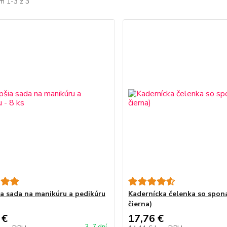
m 1-3 z 3
ia sada na manikúru a pedikúru
Kadernícka čelenka so spona
čierna)
 €
17,76 €