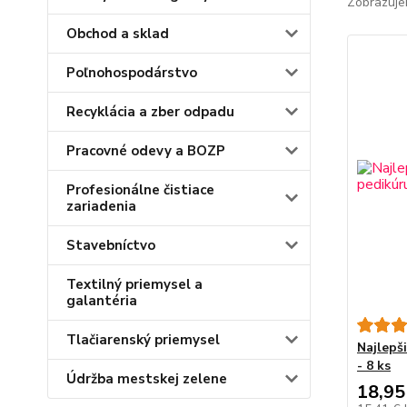
Zobrazuje
Obchod a sklad
Poľnohospodárstvo
Recyklácia a zber odpadu
Pracovné odevy a BOZP
Profesionálne čistiace
zariadenia
Stavebníctvo
Textilný priemysel a
galantéria
Tlačiarenský priemysel
Najlepš
- 8 ks
Údržba mestskej zelene
18,95