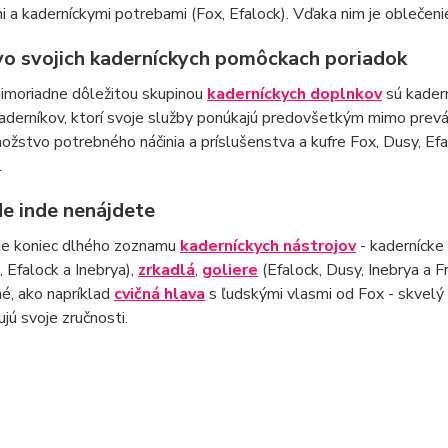
i a kaderníckymi potrebami (Fox, Efalock). Vďaka nim je oblečenie 
vo svojich kaderníckych pomôckach poriadok
imoriadne dôležitou skupinou
kaderníckych doplnkov
sú kadern
aderníkov, ktorí svoje služby ponúkajú predovšetkým mimo prevádz
žstvo potrebného náčinia a príslušenstva a kufre Fox, Dusy, Ef
.
de inde nenájdete
 je koniec dlhého zoznamu
kaderníckych nástrojov
- kadernícke
 Efalock a Inebrya),
zrkadlá
,
goliere
(Efalock, Dusy, Inebrya a F
iné, ako napríklad
cvičná hlava
s ľudskými vlasmi od Fox - skvelý p
jú svoje zručnosti.