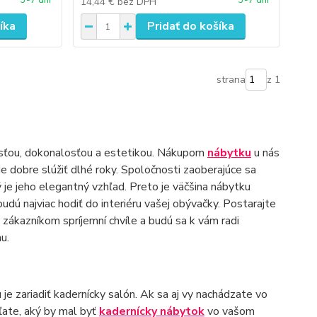
3-7 dní
3-7 dní
14,44 €
bez DPH
íka
Pridať do košíka
strana
z 1
osťou, dokonalosťou a estetikou. Nákupom
nábytku
u nás
e dobre slúžiť dlhé roky. Spoločnosti zaoberajúce sa
 je jeho elegantný vzhľad. Preto je väčšina nábytku
udú najviac hodiť do interiéru vašej obývačky. Postarajte
zákazníkom spríjemní chvíle a budú sa k vám radi
u.
 je zariadiť kadernícky salón. Ak sa aj vy nachádzate vo
šľate, aký by mal byť
kadernícky nábytok
vo vašom