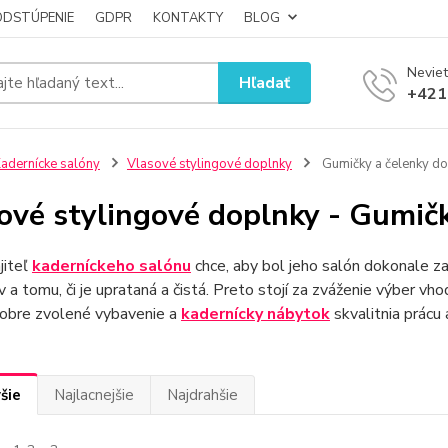
ODSTÚPENIE
GDPR
KONTAKTY
BLOG
Neviet
Hľadať
+421
adernícke salóny
Vlasové stylingové doplnky
Gumičky a čelenky do
ové stylingové doplnky - Gumičk
jiteľ
kaderníckeho salónu
chce, aby bol jeho salón dokonale z
v a tomu, či je uprataná a čistá. Preto stojí za zváženie výber v
Dobre zvolené vybavenie a
kadernícky
nábytok
skvalitnia prácu 
šie
Najlacnejšie
Najdrahšie