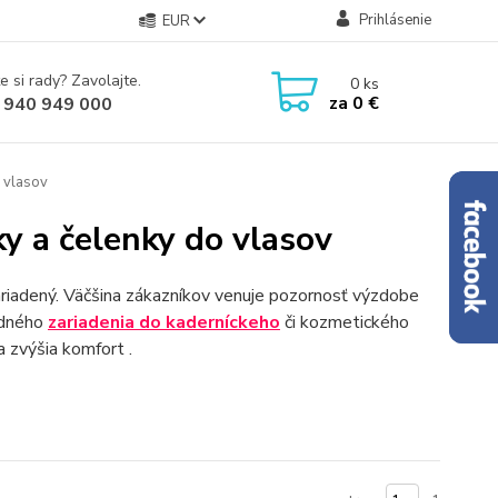
Prihlásenie
EUR
e si rady? Zavolajte.
0
ks
za
0 €
 940 949 000
 vlasov
y a čelenky do vlasov
ariadený. Väčšina zákazníkov venuje pozornosť výzdobe
hodného
zariadenia do kaderníckeho
či kozmetického
a zvýšia komfort .