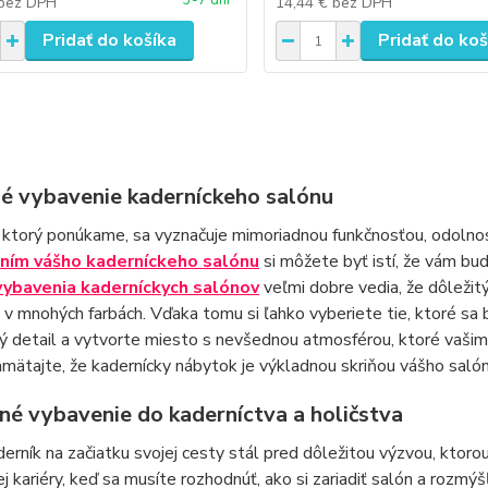
3-7 dní
bez DPH
14,44 €
bez DPH
Pridať do košíka
Pridať do koš
né vybavenie kaderníckeho salónu
 ktorý ponúkame, sa vyznačuje mimoriadnou funkčnosťou, odoln
ním vášho kaderníckeho salónu
si môžete byť istí, že vám bud
vybavenia kaderníckych salónov
veľmi dobre vedia, že dôležitý
v mnohých farbách. Vďaka tomu si ľahko vyberiete tie, ktoré sa b
ý detail a vytvorte miesto s nevšednou atmosférou, ktoré vašim 
amätajte, že kadernícky nábytok je výkladnou skriňou vášho salón
né vybavenie do kaderníctva a holičstva
erník na začiatku svojej cesty stál pred dôležitou výzvou, ktorou
ej kariéry, keď sa musíte rozhodnúť, ako si zariadiť salón a rozmý