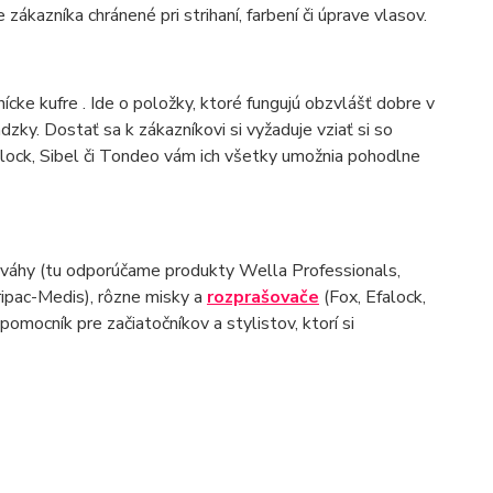
zákazníka chránené pri strihaní, farbení či úprave vlasov.
ícke kufre . Ide o položky, ktoré fungujú obzvlášť dobre v
ky. Dostať sa k zákazníkovi si vyžaduje vziať si so
alock, Sibel či Tondeo vám ich všetky umožnia pohodlne
 váhy (tu odporúčame produkty Wella Professionals,
ripac-Medis), rôzne misky a
rozprašovače
(Fox, Efalock,
omocník pre začiatočníkov a stylistov, ktorí si