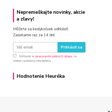
Nepremeškajte novinky, akcie
a zľavy!
Môžete sa kedykoľvek odhlásiť.
Zasielame raz za 14 dní.
Prihlásiť sa
Súhlasím so
spracovaním osobných údajov
za
účelom zasielania newslettera.
Hodnotenie Heuréka