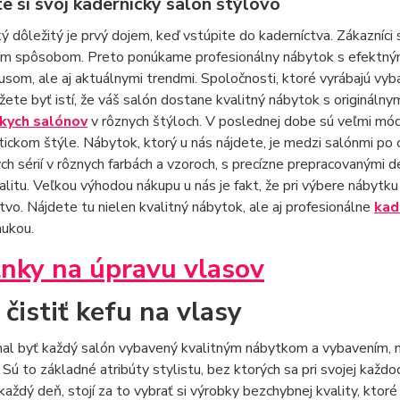
e si svoj kadernícky salón štýlovo
ý dôležitý je prvý dojem, keď vstúpite do kaderníctva. Zákazníci
ym spôsobom. Preto ponúkame profesionálny nábytok s efektným d
usom, ale aj aktuálnymi trendmi. Spoločnosti, ktoré vyrábajú vy
žete byť istí, že váš salón dostane kvalitný nábytok s originál
kych salónov
v rôznych štýloch. V poslednej dobe sú veľmi módn
tickom štýle. Nábytok, ktorý u nás nájdete, je medzi salónmi p
ch sérií v rôznych farbách a vzoroch, s precízne prepracovanými 
alitu. Veľkou výhodou nákupu u nás je fakt, že pri výbere nábyt
vo. Nájdete tu nielen kvalitný nábytok, ale aj profesionálne
kad
nukou.
nky na úpravu vlasov
mal byť každý salón vybavený kvalitným nábytkom a vybavením, 
. Sú to základné atribúty stylistu, bez ktorých sa pri svojej každ
 každý deň, stojí za to vybrať si výrobky bezchybnej kvality, ktor