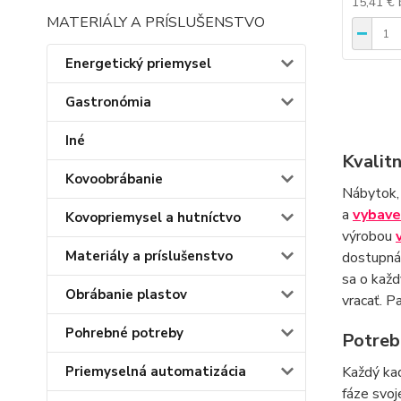
15,41 €
MATERIÁLY A PRÍSLUŠENSTVO
Energetický priemysel
Gastronómia
Iné
Kvalit
Kovoobrábanie
Nábytok,
a
vybave
Kovopriemysel a hutníctvo
výrobou
Materiály a príslušenstvo
dostupná 
sa o každ
Obrábanie plastov
vracať. P
Pohrebné potreby
Potreb
Priemyselná automatizácia
Každý kad
fáze svoj