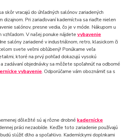
 sa skôr vracajú do úhľadných salónov zariadených
izajnom. Pri zariaďovaní kaderníctva sa riaďte nielen
bavenie salónov, presne vedia, čo je v móde. Nákupom u
nym vzhľadom. V našej ponuke nájdete
vybavenie
e salóny zariadené v industriálnom, retro, klasickom či
o celom svete veľmi obľúbený! Ponúkame veľa
detailmi, ktoré na prvý pohľad dokazujú vysokú
ku a zadávaní objednávky sa môžete spoľahnúť na odborné
ernícke vybavenie
. Odporúčame vám oboznámiť sa s
nemenej dôležité sú aj rôzne drobné
kadernícke
odennej práci nezaobíde. Keďže toto zariadenie používajú
é budú slúžiť dlho a spoľahlivo. Kaderníckymi doplnkami