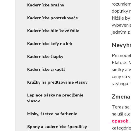
rozumieme
Kadernícke brašny
doplnky n
Nižšie by
Kadernícke postrekovače
vybavenie
Kadernícke hliníkové fólie
jedným z 
Kadernícke kefy na krk
Nevyhn
Pri model
Kadernícke čiapky
Efalock. 
sieťky a 
Kadernícke zrkadlá
ceny sú v
Krúžky na predlžovanie vlasov
stylingu.
Lepiace pásky na predĺženie
Zmena 
vlasov
Teraz sa 
na uši al
Misky, štetce na farbenie
opasok
.
Spony a kadernícke špendlíky
kategórie