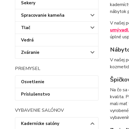
Sekery
kaderníct
nábytok p
Spracovanie kameňa
V našej p
Tlač
umývadl
úplné usp
Vedrá
Nábyto
Zváranie
V našej p
kozmetick
PRIEMYSEL
Špičko
Osvetlenie
Na čo sa 
Príslušenstvo
kvalita. 
mali mať 
VYBAVENIE SALÓNOV
vyrobené 
vybavením
Kadernícke salóny