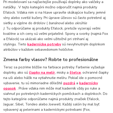
Pri modelovaní sa najčastejšie používajú doplnky ako valčeky a
natáčky . V tejto kategórii možno odporučiť najmä produkty
Efalock. Vďaka nim si na hlave upravíte skákajúce kučery, jemné
vlny alebo svetlé kučery. Pri úprave účesov sú často potrebné aj
sieťky a výplne do drdolov (
banánové
alebo
okrúhle
).
Tu odporúčame aj produkty Efalock, pretože vyzerajú veľmi
kvalitne a ich ceny sú veľmi prijateľné. Spony a svorky (najmä Fox
a Efalock) sa ukázali ako veľmi užitočné pri strihaní aj
stylingu. Tieto
kadernícke potreby
sú nevyhnutným doplnkom
atribútov v každom sebavedomom holičstve.
Zmena farby vlasov? Robte to profesionálne
Teraz sa pozrime bližšie na farbiace potreby. Farbenie vyžaduje
doplnky, ako sú
čiapky na melír
, misky a
štetce
, ochranné čiapky
na uši alebo háčik na vytiahnutie melíru. Pokiaľ ide o pomocné
vybavenie, tu sú mimoriadne dôležité
puzdrá
a
kadernícky
opasok
. Práve vďaka nim môže mať kaderník vždy po ruke a
siahnuť po potrebných kaderníckych pomôckach a doplnkoch. Do
tejto kategórie odporúčame najmä produkty značiek Efalock,
Jaguar, Sibel, Tondeo alebo Joewell. Každý salón by mal byť
vybavený aj pelerinami a kaderníckymi potrebami (Fox,