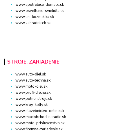
www.spotrebice-domace.sk
www.osvetlenie-svietidla.eu
www.uni-kozmetika.sk
www.zahradnicek.sk
STROJE, ZARIADENIE
www.auto-diel.sk
www.auto-techna.sk
www.moto-diel.sk
www.profi-dielna.sk
www.polno-stroje.sk
www.krby-kotly.sk
www.stavebnictvo-online.sk
www.maxiobchod-naradie.sk
www.moto-prislusenstvo.sk
www.firemne-zariadenie.sk