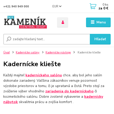
0
ks
EUR
+421 940 949 000
za
0 €
Menu
Hľadať
Úvod
Kadernícke salóny
Kadernícke nástroje
Kadernícke kliešte
Kadernícke kliešte
Každý majiteľ
kaderníckeho salónu
chce, aby bol jeho salón
dokonale zariadený. Väčšina zákazníkov venuje pozornosť
výzdobe priestorov a tomu, či je uprataná a čistá. Preto stojí za
zváženie výber vhodného
zariadenia do kaderníckeho
či
kozmetického salónu. Dobre zvolené vybavenie a
kadernícky
nábytok
skvalitnia prácu a zvýšia komfort .