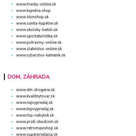
www.hracky-online.sk
www.kupelna.shop
www.stonshop.sk
www.sanita-kupelne.sk
www.skolsky-batoh.sk
www.sportaturistika.sk
www.potraviny-online.sk
www.zlatnictvo-online.sk
www.rybarstvo-kamenik.sk
DOM, ZÁHRADA
www.dm-drogeria.sk
www.kvalitnytovar.sk
www.najvypredaj.sk
www.topvypredaj.sk
www.top-nabytok.sk
www.proti-skodcom.sk
www.retromaxishop.sk
www.superpredajca.sk