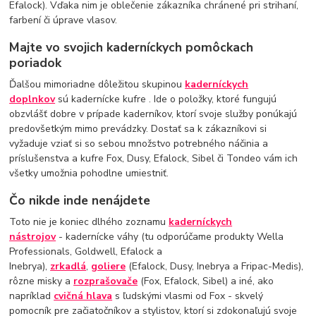
Efalock). Vďaka nim je oblečenie zákazníka chránené pri strihaní,
farbení či úprave vlasov.
Majte vo svojich kaderníckych pomôckach
poriadok
Ďalšou mimoriadne dôležitou skupinou
kaderníckych
doplnkov
sú kadernícke kufre . Ide o položky, ktoré fungujú
obzvlášť dobre v prípade kaderníkov, ktorí svoje služby ponúkajú
predovšetkým mimo prevádzky. Dostať sa k zákazníkovi si
vyžaduje vziať si so sebou množstvo potrebného náčinia a
príslušenstva a kufre Fox, Dusy, Efalock, Sibel či Tondeo vám ich
všetky umožnia pohodlne umiestniť.
Čo nikde inde nenájdete
Toto nie je koniec dlhého zoznamu
kaderníckych
nástrojov
- kadernícke váhy (tu odporúčame produkty Wella
Professionals, Goldwell, Efalock a
Inebrya),
zrkadlá
,
goliere
(Efalock, Dusy, Inebrya a Fripac-Medis),
rôzne misky a
rozprašovače
(Fox, Efalock, Sibel) a iné, ako
napríklad
cvičná hlava
s ľudskými vlasmi od Fox - skvelý
pomocník pre začiatočníkov a stylistov, ktorí si zdokonaľujú svoje