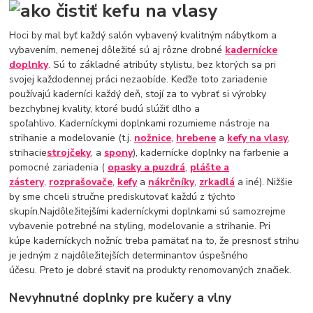
Hoci by mal byť každý salón vybavený kvalitným nábytkom a
vybavením, nemenej dôležité sú aj rôzne drobné
kadernícke
doplnky
. Sú to základné atribúty stylistu, bez ktorých sa pri
svojej každodennej práci nezaobíde. Keďže toto zariadenie
používajú kaderníci každý deň, stojí za to vybrať si výrobky
bezchybnej kvality, ktoré budú slúžiť dlho a
spoľahlivo. Kaderníckymi doplnkami rozumieme nástroje na
strihanie a modelovanie (t.j.
nožnice
,
hrebene
a
kefy na vlasy
,
strihacie
strojčeky
, a
spony
), kadernícke doplnky na farbenie a
pomocné zariadenia (
opasky a puzdrá
,
plášte a
zástery
,
rozprašovače
,
kefy
a
nákrčníky
,
zrkadlá
a iné). Nižšie
by sme chceli stručne prediskutovať každú z týchto
skupín.Najdôležitejšími kaderníckymi doplnkami sú samozrejme
vybavenie potrebné na styling, modelovanie a strihanie. Pri
kúpe kaderníckych nožníc treba pamätať na to, že presnosť strihu
je jedným z najdôležitejších determinantov úspešného
účesu. Preto je dobré staviť na produkty renomovaných značiek.
Nevyhnutné doplnky pre kučery a vlny