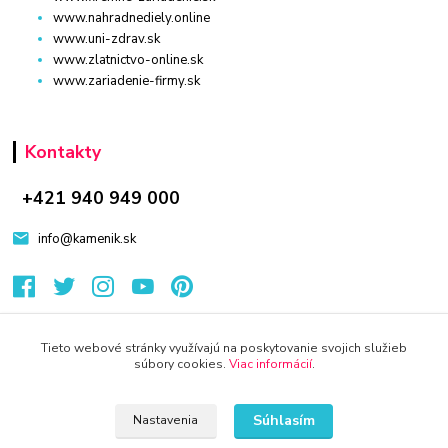
www.nahradnediely.online
www.uni-zdrav.sk
www.zlatnictvo-online.sk
www.zariadenie-firmy.sk
Kontakty
+421 940 949 000
info@kamenik.sk
Tieto webové stránky využívajú na poskytovanie svojich služieb
súbory cookies.
Viac informácií
.
© 2024 Všetky práva vyhradené KAMENIK.SK
Vytvorené na
Eshop-rychlo.sk
Súhlasím
Nastavenia