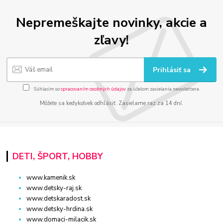
Nepremeškajte novinky, akcie a
zľavy!
Prihlásiť sa
Súhlasím so
spracovaním osobných údajov
za účelom zasielania newslettera.
Môžete sa kedykoľvek odhlásiť. Zasielame raz za 14 dní.
DETI, ŠPORT, HOBBY
www.kamenik.sk
www.detsky-raj.sk
www.detskaradost.sk
www.detsky-hrdina.sk
www.domaci-milacik.sk