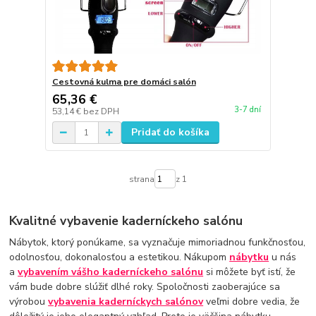
Cestovná kulma pre domáci salón
65,36 €
3-7 dní
53,14 €
bez DPH
Pridať do košíka
strana
z 1
Kvalitné vybavenie kaderníckeho salónu
Nábytok, ktorý ponúkame, sa vyznačuje mimoriadnou funkčnosťou,
odolnosťou, dokonalosťou a estetikou. Nákupom
nábytku
u nás
a
vybavením vášho kaderníckeho salónu
si môžete byť istí, že
vám bude dobre slúžiť dlhé roky. Spoločnosti zaoberajúce sa
výrobou
vybavenia kaderníckych salónov
veľmi dobre vedia, že