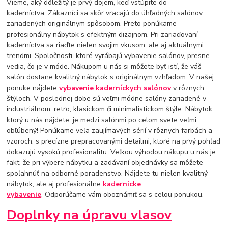
Vieme, aký dôležitý je prvý dojem, keď vstúpite do
kaderníctva. Zákazníci sa skôr vracajú do úhľadných salónov
zariadených originálnym spôsobom. Preto ponúkame
profesionálny nábytok s efektným dizajnom. Pri zariaďovaní
kaderníctva sa riaďte nielen svojim vkusom, ale aj aktuálnymi
trendmi. Spoločnosti, ktoré vyrábajú vybavenie salónov, presne
vedia, čo je v móde. Nákupom u nás si môžete byť istí, že váš
salón dostane kvalitný nábytok s originálnym vzhľadom. V našej
ponuke nájdete
vybavenie kaderníckych salónov
v rôznych
štýloch. V poslednej dobe sú veľmi módne salóny zariadené v
industriálnom, retro, klasickom či minimalistickom štýle. Nábytok,
ktorý u nás nájdete, je medzi salónmi po celom svete veľmi
obľúbený! Ponúkame veľa zaujímavých sérií v rôznych farbách a
vzoroch, s precízne prepracovanými detailmi, ktoré na prvý pohľad
dokazujú vysokú profesionalitu. Veľkou výhodou nákupu u nás je
fakt, že pri výbere nábytku a zadávaní objednávky sa môžete
spoľahnúť na odborné poradenstvo. Nájdete tu nielen kvalitný
nábytok, ale aj profesionálne
kadernícke
vybavenie
. Odporúčame vám oboznámiť sa s celou ponukou.
Doplnky na úpravu vlasov