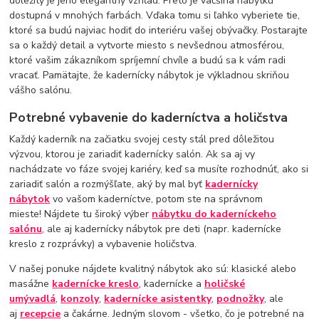
dôležitý je jeho elegantný vzhľad. Preto je väčšina nábytku
dostupná v mnohých farbách. Vďaka tomu si ľahko vyberiete tie,
ktoré sa budú najviac hodiť do interiéru vašej obývačky. Postarajte
sa o každý detail a vytvorte miesto s nevšednou atmosférou,
ktoré vašim zákazníkom spríjemní chvíle a budú sa k vám radi
vracať. Pamätajte, že kadernícky nábytok je výkladnou skriňou
vášho salónu.
Potrebné vybavenie do kaderníctva a holičstva
Každý kaderník na začiatku svojej cesty stál pred dôležitou
výzvou, ktorou je zariadiť kadernícky salón. Ak sa aj vy
nachádzate vo fáze svojej kariéry, keď sa musíte rozhodnúť, ako si
zariadiť salón a rozmýšľate, aký by mal byť
kadernícky
nábytok
vo vašom kaderníctve, potom ste na správnom
mieste! Nájdete tu široký výber
nábytku do kaderníckeho
salónu
, ale aj kadernícky nábytok pre deti (napr. kadernícke
kreslo z rozprávky) a vybavenie holičstva.
V našej ponuke nájdete kvalitný nábytok ako sú: klasické alebo
masážne
kadernícke kreslo
, kadernícke a
holičské
umývadlá
,
konzoly
,
kadernícke asistentky
,
podnožky
, ale
aj
recepcie
a čakárne. Jedným slovom - všetko, čo je potrebné na