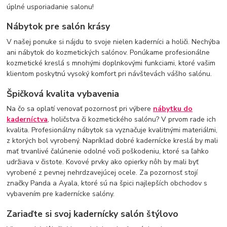
úplné usporiadanie salonu!
Nábytok pre salón krásy
V našej ponuke si nájdu to svoje nielen kaderníci a holiči. Nechýba
ani nábytok do kozmetických salónov. Ponúkame profesionálne
kozmetické kreslá s mnohými doplnkovými funkciami, ktoré vašim
klientom poskytnú vysoký komfort pri návštevách vášho salónu.
Špičková kvalita vybavenia
Na čo sa oplatí venovať pozornosť pri výbere
nábytku do
kaderníctva
, holičstva či kozmetického salónu? V prvom rade ich
kvalita. Profesionálny nábytok sa vyznačuje kvalitnými materiálmi,
z ktorých bol vyrobený. Napríklad dobré kadernícke kreslá by mali
mať trvanlivé čalúnenie odolné voči poškodeniu, ktoré sa ľahko
udržiava v čistote. Kovové prvky ako opierky nôh by mali byť
vyrobené z pevnej nehrdzavejúcej ocele. Za pozornosť stojí
značky Panda a Ayala, ktoré sú na špici najlepších obchodov s
vybavením pre kadernícke salóny.
Zariaďte si svoj kadernícky salón štýlovo