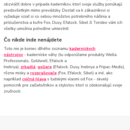
obzvlášť dobre v prípade kaderníkov, ktorí svoje služby ponúkajú
predovšetkým mimo prevádzky. Dostať sa k zákazníkovi si
vyžaduje vziať si so sebou množstvo potrebného náčinia a
príslušenstva a kufre Fox, Dusy, Efalock, Sibel či Tondeo vám ich
všetky umožnia pohodlne umiestniť.
Čo nikde inde nenájdete
Toto nie je koniec dlhého zoznamu
kaderníckych
nástrojov
- kadernícke váhy (tu odporúčame produkty Wella
Professionals, Goldwell, Efalock a
Inebrya),
zrkadlá
,
goliere
(Efalock, Dusy, Inebrya a Fripac-Medis),
rôzne misky a
rozprašovače
(Fox, Efalock, Sibel) a iné, ako
napríklad
cvičná hlava
s ľudskými vlasmi od Fox - skvelý
pomocník pre začiatočníkov a stylistov, ktorí si zdokonaľujú svoje
zručnosti.