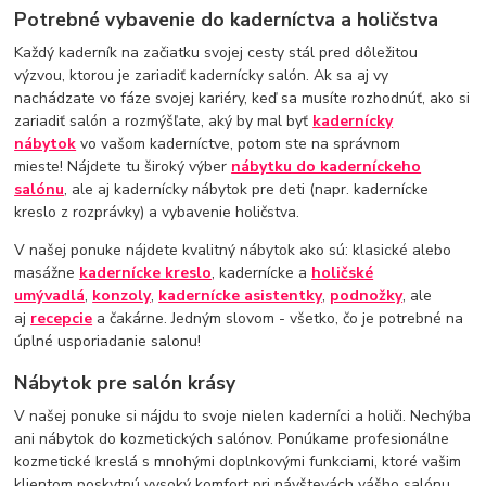
Potrebné vybavenie do kaderníctva a holičstva
Každý kaderník na začiatku svojej cesty stál pred dôležitou
výzvou, ktorou je zariadiť kadernícky salón. Ak sa aj vy
nachádzate vo fáze svojej kariéry, keď sa musíte rozhodnúť, ako si
zariadiť salón a rozmýšľate, aký by mal byť
kadernícky
nábytok
vo vašom kaderníctve, potom ste na správnom
mieste! Nájdete tu široký výber
nábytku do kaderníckeho
salónu
, ale aj kadernícky nábytok pre deti (napr. kadernícke
kreslo z rozprávky) a vybavenie holičstva.
V našej ponuke nájdete kvalitný nábytok ako sú: klasické alebo
masážne
kadernícke kreslo
, kadernícke a
holičské
umývadlá
,
konzoly
,
kadernícke asistentky
,
podnožky
, ale
aj
recepcie
a čakárne. Jedným slovom - všetko, čo je potrebné na
úplné usporiadanie salonu!
Nábytok pre salón krásy
V našej ponuke si nájdu to svoje nielen kaderníci a holiči. Nechýba
ani nábytok do kozmetických salónov. Ponúkame profesionálne
kozmetické kreslá s mnohými doplnkovými funkciami, ktoré vašim
klientom poskytnú vysoký komfort pri návštevách vášho salónu.