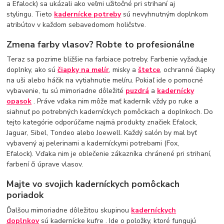
a Efalock) sa ukázali ako veľmi užitočné pri strihaní aj
stylingu. Tieto
kadernícke potreby
sú nevyhnutným doplnkom
atribútov v každom sebavedomom holičstve.
Zmena farby vlasov? Robte to profesionálne
Teraz sa pozrime bližšie na farbiace potreby. Farbenie vyžaduje
doplnky, ako sú
čiapky na melír
, misky a
štetce
, ochranné čiapky
na uši alebo háčik na vytiahnutie melíru. Pokiaľ ide o pomocné
vybavenie, tu sú mimoriadne dôležité
puzdrá
a
kadernícky
opasok
. Práve vďaka nim môže mať kaderník vždy po ruke a
siahnuť po potrebných kaderníckych pomôckach a doplnkoch. Do
tejto kategórie odporúčame najmä produkty značiek Efalock,
Jaguar, Sibel, Tondeo alebo Joewell. Každý salón by mal byť
vybavený aj pelerinami a kaderníckymi potrebami (Fox,
Efalock). Vďaka nim je oblečenie zákazníka chránené pri strihaní,
farbení či úprave vlasov.
Majte vo svojich kaderníckych pomôckach
poriadok
Ďalšou mimoriadne dôležitou skupinou
kaderníckych
doplnkov
sú kadernícke kufre . Ide o položky, ktoré fungujú