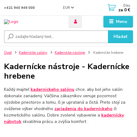
0
ks
EUR
+421 940 949 000
za
0 €
Menu
Hľadať
Úvod
Kadernícke salóny
Kadernícke nástroje
Kadernícke hrebene
Kadernícke nástroje - Kadernícke
hrebene
Každý majiteľ
kaderníckeho salónu
chce, aby bol jeho salón
dokonale zariadený. Väčšina zákazníkov venuje pozornosť
výzdobe priestorov a tomu, či je uprataná a čistá. Preto stojí za
zváženie výber vhodného
zariadenia do kaderníckeho
či
kozmetického salónu. Dobre zvolené vybavenie a
kadernícky
nábytok
skvalitnia prácu a zvýšia komfort .