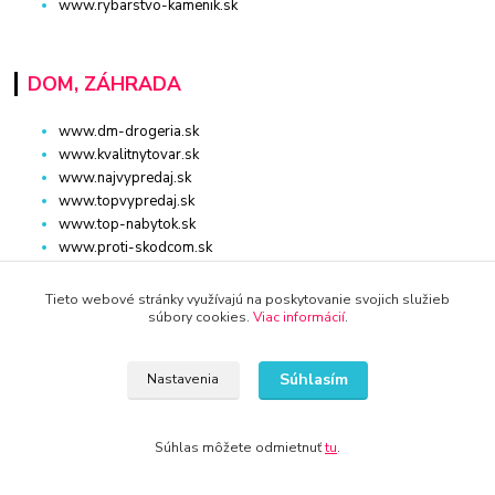
www.rybarstvo-kamenik.sk
DOM, ZÁHRADA
www.dm-drogeria.sk
www.kvalitnytovar.sk
www.najvypredaj.sk
www.topvypredaj.sk
www.top-nabytok.sk
www.proti-skodcom.sk
www.retromaxishop.sk
www.superpredajca.sk
Tieto webové stránky využívajú na poskytovanie svojich služieb
www.spotrebice-domace.sk
súbory cookies.
Viac informácií
.
www.osvetlenie-svietidla.eu
www.uni-kozmetika.sk
Súhlasím
Nastavenia
www.zahradnicek.sk
Súhlas môžete odmietnuť
tu
.