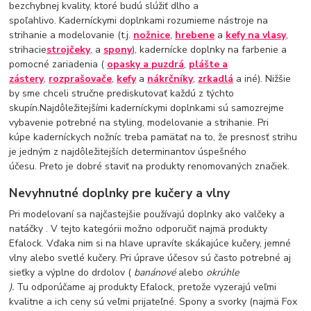
bezchybnej kvality, ktoré budú slúžiť dlho a
spoľahlivo. Kaderníckymi doplnkami rozumieme nástroje na
strihanie a modelovanie (t.j.
nožnice
,
hrebene
a
kefy na vlasy
,
strihacie
strojčeky
, a
spony
), kadernícke doplnky na farbenie a
pomocné zariadenia (
opasky a puzdrá
,
plášte a
zástery
,
rozprašovače
,
kefy
a
nákrčníky
,
zrkadlá
a iné). Nižšie
by sme chceli stručne prediskutovať každú z týchto
skupín.Najdôležitejšími kaderníckymi doplnkami sú samozrejme
vybavenie potrebné na styling, modelovanie a strihanie. Pri
kúpe kaderníckych nožníc treba pamätať na to, že presnosť strihu
je jedným z najdôležitejších determinantov úspešného
účesu. Preto je dobré staviť na produkty renomovaných značiek.
Nevyhnutné doplnky pre kučery a vlny
Pri modelovaní sa najčastejšie používajú doplnky ako valčeky a
natáčky . V tejto kategórii možno odporučiť najmä produkty
Efalock. Vďaka nim si na hlave upravíte skákajúce kučery, jemné
vlny alebo svetlé kučery. Pri úprave účesov sú často potrebné aj
sieťky a výplne do drdolov (
banánové
alebo
okrúhle
).
Tu odporúčame aj produkty Efalock, pretože vyzerajú veľmi
kvalitne a ich ceny sú veľmi prijateľné. Spony a svorky (najmä Fox