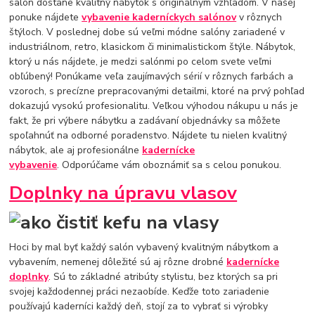
salón dostane kvalitný nábytok s originálnym vzhľadom. V našej
ponuke nájdete
vybavenie kaderníckych salónov
v rôznych
štýloch. V poslednej dobe sú veľmi módne salóny zariadené v
industriálnom, retro, klasickom či minimalistickom štýle. Nábytok,
ktorý u nás nájdete, je medzi salónmi po celom svete veľmi
obľúbený! Ponúkame veľa zaujímavých sérií v rôznych farbách a
vzoroch, s precízne prepracovanými detailmi, ktoré na prvý pohľad
dokazujú vysokú profesionalitu. Veľkou výhodou nákupu u nás je
fakt, že pri výbere nábytku a zadávaní objednávky sa môžete
spoľahnúť na odborné poradenstvo. Nájdete tu nielen kvalitný
nábytok, ale aj profesionálne
kadernícke
vybavenie
. Odporúčame vám oboznámiť sa s celou ponukou.
Doplnky na úpravu vlasov
Hoci by mal byť každý salón vybavený kvalitným nábytkom a
vybavením, nemenej dôležité sú aj rôzne drobné
kadernícke
doplnky
. Sú to základné atribúty stylistu, bez ktorých sa pri
svojej každodennej práci nezaobíde. Keďže toto zariadenie
používajú kaderníci každý deň, stojí za to vybrať si výrobky