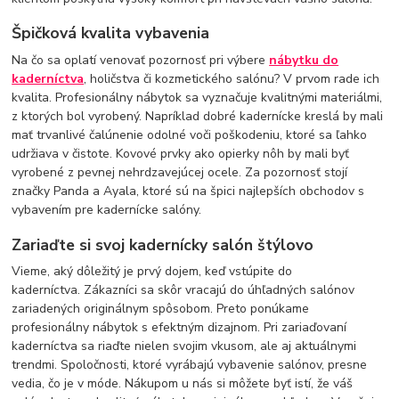
Špičková kvalita vybavenia
Na čo sa oplatí venovať pozornosť pri výbere
nábytku do
kaderníctva
, holičstva či kozmetického salónu? V prvom rade ich
kvalita. Profesionálny nábytok sa vyznačuje kvalitnými materiálmi,
z ktorých bol vyrobený. Napríklad dobré kadernícke kreslá by mali
mať trvanlivé čalúnenie odolné voči poškodeniu, ktoré sa ľahko
udržiava v čistote. Kovové prvky ako opierky nôh by mali byť
vyrobené z pevnej nehrdzavejúcej ocele. Za pozornosť stojí
značky Panda a Ayala, ktoré sú na špici najlepších obchodov s
vybavením pre kadernícke salóny.
Zariaďte si svoj kadernícky salón štýlovo
Vieme, aký dôležitý je prvý dojem, keď vstúpite do
kaderníctva. Zákazníci sa skôr vracajú do úhľadných salónov
zariadených originálnym spôsobom. Preto ponúkame
profesionálny nábytok s efektným dizajnom. Pri zariaďovaní
kaderníctva sa riaďte nielen svojim vkusom, ale aj aktuálnymi
trendmi. Spoločnosti, ktoré vyrábajú vybavenie salónov, presne
vedia, čo je v móde. Nákupom u nás si môžete byť istí, že váš