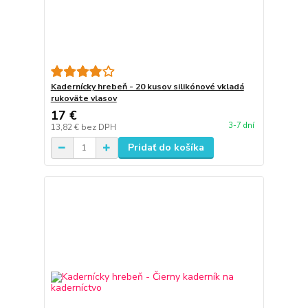
Kadernícky hrebeň - 20 kusov silikónové vkladá
rukoväte vlasov
17 €
3-7 dní
13,82 €
bez DPH
Pridať do košíka