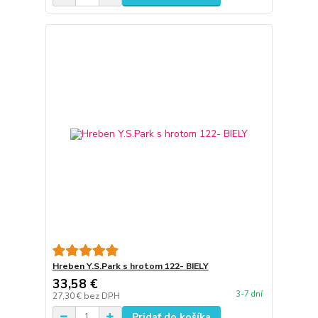
Hreben Y.S.Park s hrotom 122- BIELY
33,58 €
3-7 dní
27,30 €
bez DPH
Pridať do košíka