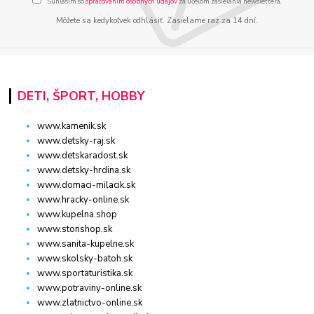
Súhlasím so
spracovaním osobných údajov
za účelom zasielania newslettera.
Môžete sa kedykoľvek odhlásiť. Zasielame raz za 14 dní.
DETI, ŠPORT, HOBBY
www.kamenik.sk
www.detsky-raj.sk
www.detskaradost.sk
www.detsky-hrdina.sk
www.domaci-milacik.sk
www.hracky-online.sk
www.kupelna.shop
www.stonshop.sk
www.sanita-kupelne.sk
www.skolsky-batoh.sk
www.sportaturistika.sk
www.potraviny-online.sk
www.zlatnictvo-online.sk