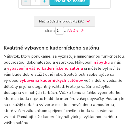
Pridať do košíka
Načítať ďalšie produkty (20)
strana
z 7
ďalšie
Kvalitné vybavenie kaderníckeho salónu
Nábytok, ktorý ponúkame, sa vyznačuje mimoriadnou funkčnosťou,
odolnosťou, dokonalosťou a estetikou. Nákupom
nábytku
u nás
a
vybavením vášho kaderníckeho salónu
si môžete byť istí, že
vám bude dobre slúžiť dlhé roky. Spoločnosti zaoberajúce sa
výrobou
vybavenia kaderníckych salónov
veľmi dobre vedia, že
dôležitý je jeho elegantný vzhľad. Preto je väčšina nábytku
dostupná v mnohých farbách. Vďaka tomu si ľahko vyberiete tie,
ktoré sa budú najviac hodiť do interiéru vašej obývačky. Postarajte
sa o každý detail a vytvorte miesto s nevšednou atmosférou,
ktoré vašim zákazníkom spríjemní chvíle a budú sa k vám radi
vracať. Pamätajte, že kadernícky nábytok je výkladnou skriňou
vášho salónu.