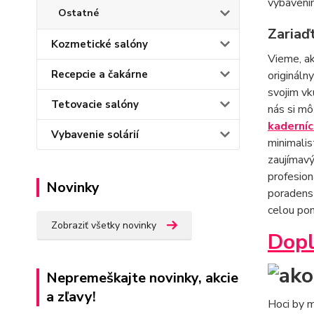
vybavením
Ostatné
Zariaďt
Kozmetické salóny
Vieme, ak
Recepcie a čakárne
origináln
svojim vk
Tetovacie salóny
nás si mô
kaderníc
Vybavenie solárií
minimalis
zaujímavý
profesion
Novinky
poradenst
celou po
Zobraziť všetky novinky
Dopl
Nepremeškajte novinky, akcie
a zľavy!
Hoci by 