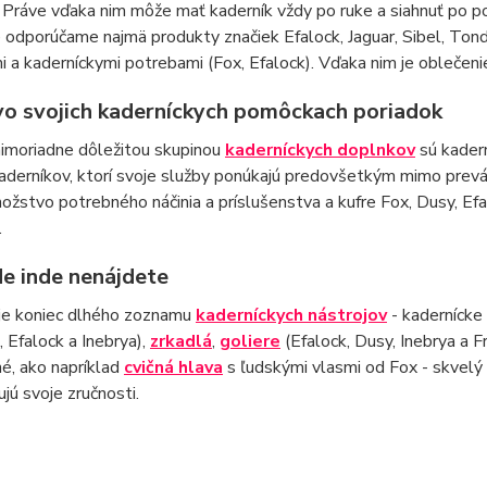
 Práve vďaka nim môže mať kaderník vždy po ruke a siahnuť po 
 odporúčame najmä produkty značiek Efalock, Jaguar, Sibel, Ton
i a kaderníckymi potrebami (Fox, Efalock). Vďaka nim je oblečenie 
vo svojich kaderníckych pomôckach poriadok
imoriadne dôležitou skupinou
kaderníckych doplnkov
sú kadern
aderníkov, ktorí svoje služby ponúkajú predovšetkým mimo prevádz
žstvo potrebného náčinia a príslušenstva a kufre Fox, Dusy, Ef
.
de inde nenájdete
 je koniec dlhého zoznamu
kaderníckych nástrojov
- kadernícke
 Efalock a Inebrya),
zrkadlá
,
goliere
(Efalock, Dusy, Inebrya a F
iné, ako napríklad
cvičná hlava
s ľudskými vlasmi od Fox - skvelý p
jú svoje zručnosti.