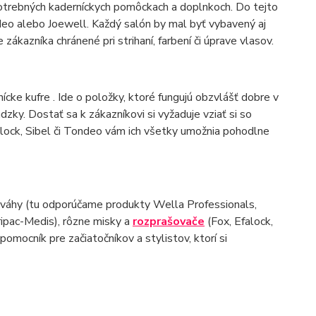
potrebných kaderníckych pomôckach a doplnkoch. Do tejto
deo alebo Joewell. Každý salón by mal byť vybavený aj
zákazníka chránené pri strihaní, farbení či úprave vlasov.
ícke kufre . Ide o položky, ktoré fungujú obzvlášť dobre v
ky. Dostať sa k zákazníkovi si vyžaduje vziať si so
alock, Sibel či Tondeo vám ich všetky umožnia pohodlne
 váhy (tu odporúčame produkty Wella Professionals,
ripac-Medis), rôzne misky a
rozprašovače
(Fox, Efalock,
omocník pre začiatočníkov a stylistov, ktorí si