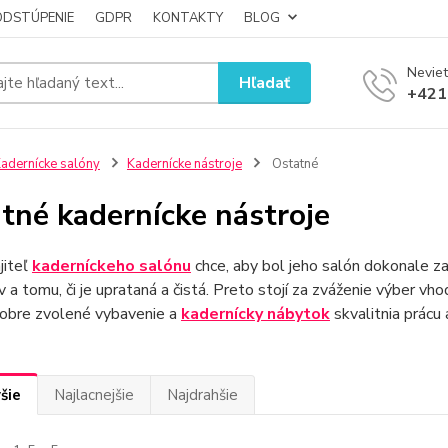
ODSTÚPENIE
GDPR
KONTAKTY
BLOG
Neviet
Hľadať
+421
adernícke salóny
Kadernícke nástroje
Ostatné
tné kadernícke nástroje
jiteľ
kaderníckeho salónu
chce, aby bol jeho salón dokonale z
v a tomu, či je uprataná a čistá. Preto stojí za zváženie výber v
Dobre zvolené vybavenie a
kadernícky
nábytok
skvalitnia prácu 
šie
Najlacnejšie
Najdrahšie