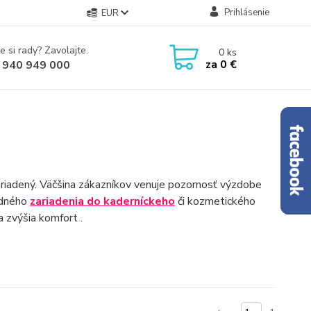
Prihlásenie
EUR
e si rady? Zavolajte.
0
ks
za
0 €
 940 949 000
ariadený. Väčšina zákazníkov venuje pozornosť výzdobe
hodného
zariadenia do kaderníckeho
či kozmetického
a zvýšia komfort .