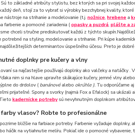
. Sú to základné atribúty stylistu, bez ktorých sa pri svojej každ
 každý deň, stojí za to vybrať si výrobky bezchybnej kvality, ktor
 nástroje na strihanie a modelovanie (t.j.
nožnice
,
hrebene
a
k
a farbenie a pomocné zariadenia (
opasky a puzdrá
,
plášte a z
 sme chceli stručne prediskutovať každú z týchto skupín.Najdôl
 potrebné na styling, modelovanie a strihanie. Pri kúpe kaderníck
najdôležitejších determinantov úspešného účesu. Preto je dobré
utné doplnky pre kučery a vlny
ovaní sa najčastejšie používajú doplnky ako valčeky a natáčky . 
Vďaka nim si na hlave upravíte skákajúce kučery, jemné vlny alebo
výplne do drdolov (
banánové
alebo
okrúhle ).
Tu odporúčame aj p
eľmi prijateľné. Spony a svorky (najmä Fox a Efalock) sa ukázali ak
 Tieto
kadernícke potreby
sú nevyhnutným doplnkom atribúto
farby vlasov? Robte to profesionálne
pozrime bližšie na farbiace potreby. Farbenie vyžaduje doplnky, 
ebo háčik na vytiahnutie melíru. Pokiaľ ide o pomocné vybavenie,