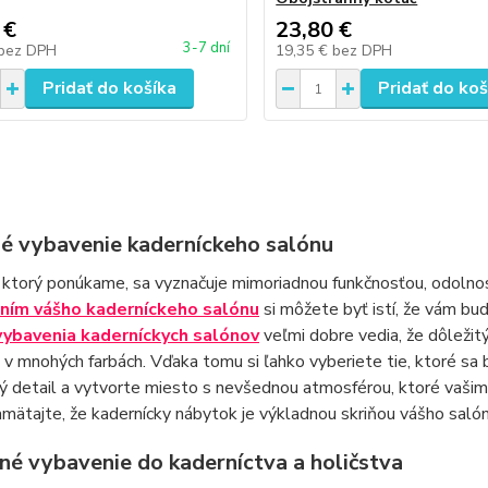
 €
23,80 €
3-7 dní
bez DPH
19,35 €
bez DPH
Pridať do košíka
Pridať do koš
né vybavenie kaderníckeho salónu
 ktorý ponúkame, sa vyznačuje mimoriadnou funkčnosťou, odoln
ním vášho kaderníckeho salónu
si môžete byť istí, že vám bud
vybavenia kaderníckych salónov
veľmi dobre vedia, že dôležitý
v mnohých farbách. Vďaka tomu si ľahko vyberiete tie, ktoré sa b
ý detail a vytvorte miesto s nevšednou atmosférou, ktoré vašim 
amätajte, že kadernícky nábytok je výkladnou skriňou vášho salón
né vybavenie do kaderníctva a holičstva