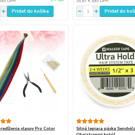
3-7 dní
bez DPH
34,87 €
bez DPH
Pridať do košíka
Pridať do koš
predĺženia vlasov Pro Color
Silná lepiaca páska Sendvi
Obojstranný kotúč