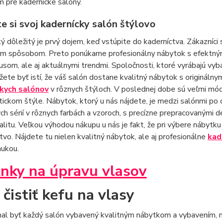
 pre kadernícke salóny.
e si svoj kadernícky salón štýlovo
ý dôležitý je prvý dojem, keď vstúpite do kaderníctva. Zákazníci
ym spôsobom. Preto ponúkame profesionálny nábytok s efektným d
usom, ale aj aktuálnymi trendmi. Spoločnosti, ktoré vyrábajú vy
žete byť istí, že váš salón dostane kvalitný nábytok s originál
kych salónov
v rôznych štýloch. V poslednej dobe sú veľmi módn
tickom štýle. Nábytok, ktorý u nás nájdete, je medzi salónmi p
ch sérií v rôznych farbách a vzoroch, s precízne prepracovanými 
alitu. Veľkou výhodou nákupu u nás je fakt, že pri výbere nábyt
vo. Nájdete tu nielen kvalitný nábytok, ale aj profesionálne
kad
nukou.
nky na úpravu vlasov
mal byť každý salón vybavený kvalitným nábytkom a vybavením, 