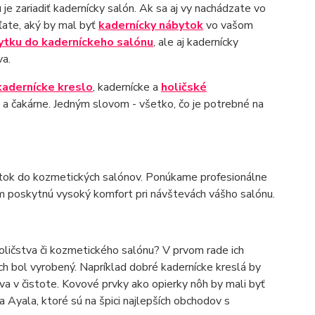
 je zariadiť kadernícky salón. Ak sa aj vy nachádzate vo
šľate, aký by mal byť
kadernícky nábytok
vo vašom
ytku do kaderníckeho salónu
, ale aj kadernícky
va.
kadernícke kreslo
, kadernícke a
holičské
a čakárne. Jedným slovom - všetko, čo je potrebné na
ábytok do kozmetických salónov. Ponúkame profesionálne
m poskytnú vysoký komfort pri návštevách vášho salónu.
holičstva či kozmetického salónu? V prvom rade ich
ých bol vyrobený. Napríklad dobré kadernícke kreslá by
ava v čistote. Kovové prvky ako opierky nôh by mali byť
 Ayala, ktoré sú na špici najlepších obchodov s