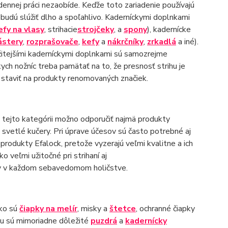
odennej práci nezaobíde. Keďže toto zariadenie používajú
é budú slúžiť dlho a spoľahlivo. Kaderníckymi doplnkami
efy na vlasy
, strihacie
strojčeky
, a
spony
), kadernícke
ástery
,
rozprašovače
,
kefy
a
nákrčníky
,
zrkadlá
a iné).
ežitejšími kaderníckymi doplnkami sú samozrejme
ych nožníc treba pamätať na to, že presnosť strihu je
 staviť na produkty renomovaných značiek.
V tejto kategórii možno odporučiť najmä produkty
 svetlé kučery. Pri úprave účesov sú často potrebné aj
rodukty Efalock, pretože vyzerajú veľmi kvalitne a ich
o veľmi užitočné pri strihaní aj
v v každom sebavedomom holičstve.
ako sú
čiapky na melír
, misky a
štetce
, ochranné čiapky
 tu sú mimoriadne dôležité
puzdrá
a
kadernícky