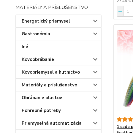
27,44 €
MATERIÁLY A PRÍSLUŠENSTVO
Energetický priemysel
Gastronómia
Iné
Kovoobrábanie
Kovopriemysel a hutníctvo
Materiály a príslušenstvo
Obrábanie plastov
Pohrebné potreby
Priemyselná automatizácia
1 sada 
Feather