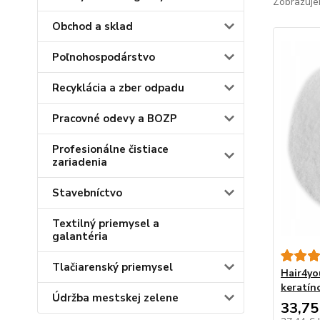
Zobrazuje
Obchod a sklad
Poľnohospodárstvo
Recyklácia a zber odpadu
Pracovné odevy a BOZP
Profesionálne čistiace
zariadenia
Stavebníctvo
Textilný priemysel a
galantéria
Tlačiarenský priemysel
Hair4yo
keratín
Údržba mestskej zelene
33,75