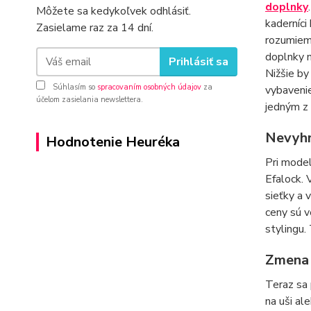
doplnky
Môžete sa kedykoľvek odhlásiť.
kaderníci
Zasielame raz za 14 dní.
rozumieme
doplnky n
Prihlásiť sa
Nižšie by
Súhlasím so
spracovaním osobných údajov
za
vybavenie
účelom zasielania newslettera.
jedným z 
Nevyhn
Hodnotenie Heuréka
Pri model
Efalock. 
sieťky a 
ceny sú v
stylingu.
Zmena 
Teraz sa 
na uši al