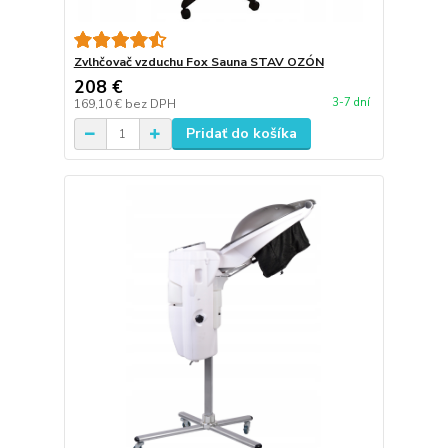
Zvlhčovač vzduchu Fox Sauna STAV OZÓN
208 €
3-7 dní
169,10 €
bez DPH
Pridať do košíka