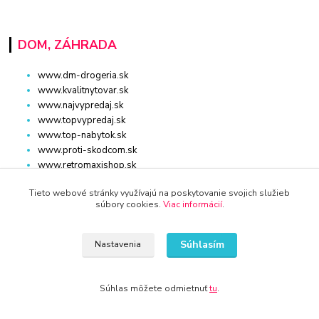
DOM, ZÁHRADA
www.dm-drogeria.sk
www.kvalitnytovar.sk
www.najvypredaj.sk
www.topvypredaj.sk
www.top-nabytok.sk
www.proti-skodcom.sk
www.retromaxishop.sk
www.superpredajca.sk
Tieto webové stránky využívajú na poskytovanie svojich služieb
www.spotrebice-domace.sk
súbory cookies.
Viac informácií
.
www.osvetlenie-svietidla.eu
www.uni-kozmetika.sk
www.zahradnicek.sk
Súhlasím
Nastavenia
Súhlas môžete odmietnuť
tu
.