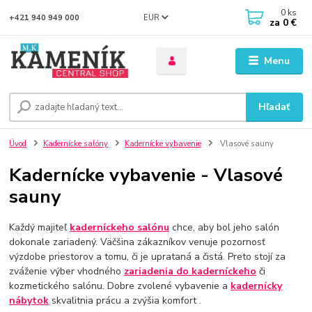
0
ks
EUR
+421 940 949 000
za
0 €
Menu
Hľadať
Úvod
Kadernícke salóny
Kadernícke vybavenie
Vlasové sauny
Kadernícke vybavenie - Vlasové
sauny
Každý majiteľ
kaderníckeho salónu
chce, aby bol jeho salón
dokonale zariadený. Väčšina zákazníkov venuje pozornosť
výzdobe priestorov a tomu, či je uprataná a čistá. Preto stojí za
zváženie výber vhodného
zariadenia do kaderníckeho
či
kozmetického salónu. Dobre zvolené vybavenie a
kadernícky
nábytok
skvalitnia prácu a zvýšia komfort .