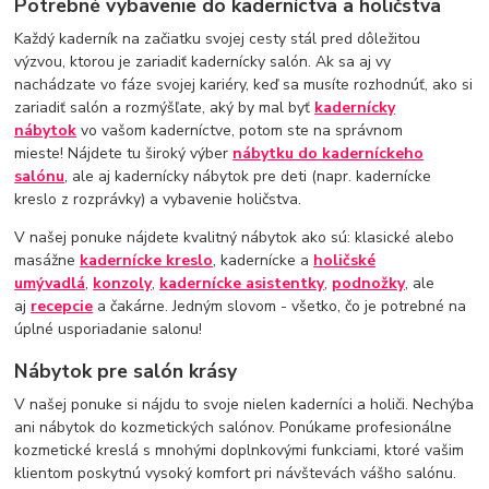
Potrebné vybavenie do kaderníctva a holičstva
Každý kaderník na začiatku svojej cesty stál pred dôležitou
výzvou, ktorou je zariadiť kadernícky salón. Ak sa aj vy
nachádzate vo fáze svojej kariéry, keď sa musíte rozhodnúť, ako si
zariadiť salón a rozmýšľate, aký by mal byť
kadernícky
nábytok
vo vašom kaderníctve, potom ste na správnom
mieste! Nájdete tu široký výber
nábytku do kaderníckeho
salónu
, ale aj kadernícky nábytok pre deti (napr. kadernícke
kreslo z rozprávky) a vybavenie holičstva.
V našej ponuke nájdete kvalitný nábytok ako sú: klasické alebo
masážne
kadernícke kreslo
, kadernícke a
holičské
umývadlá
,
konzoly
,
kadernícke asistentky
,
podnožky
, ale
aj
recepcie
a čakárne. Jedným slovom - všetko, čo je potrebné na
úplné usporiadanie salonu!
Nábytok pre salón krásy
V našej ponuke si nájdu to svoje nielen kaderníci a holiči. Nechýba
ani nábytok do kozmetických salónov. Ponúkame profesionálne
kozmetické kreslá s mnohými doplnkovými funkciami, ktoré vašim
klientom poskytnú vysoký komfort pri návštevách vášho salónu.