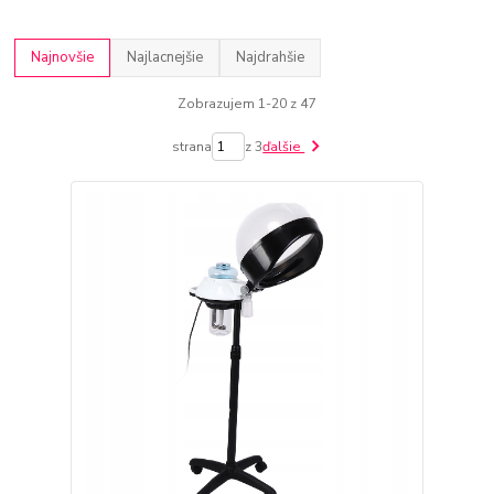
Najnovšie
Najlacnejšie
Najdrahšie
Zobrazujem 1-20 z 47
strana
z 3
ďalšie