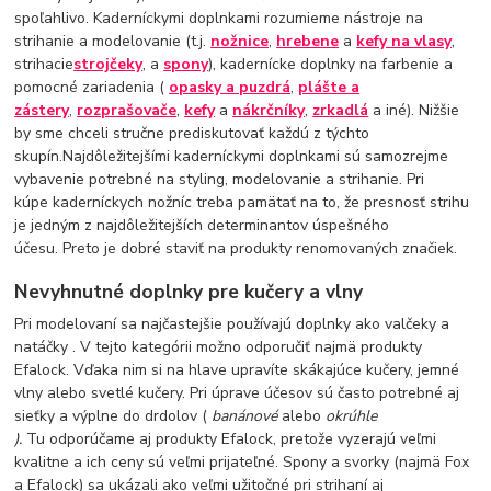
spoľahlivo. Kaderníckymi doplnkami rozumieme nástroje na
strihanie a modelovanie (t.j.
nožnice
,
hrebene
a
kefy na vlasy
,
strihacie
strojčeky
, a
spony
), kadernícke doplnky na farbenie a
pomocné zariadenia (
opasky a puzdrá
,
plášte a
zástery
,
rozprašovače
,
kefy
a
nákrčníky
,
zrkadlá
a iné). Nižšie
by sme chceli stručne prediskutovať každú z týchto
skupín.Najdôležitejšími kaderníckymi doplnkami sú samozrejme
vybavenie potrebné na styling, modelovanie a strihanie. Pri
kúpe kaderníckych nožníc treba pamätať na to, že presnosť strihu
je jedným z najdôležitejších determinantov úspešného
účesu. Preto je dobré staviť na produkty renomovaných značiek.
Nevyhnutné doplnky pre kučery a vlny
Pri modelovaní sa najčastejšie používajú doplnky ako valčeky a
natáčky . V tejto kategórii možno odporučiť najmä produkty
Efalock. Vďaka nim si na hlave upravíte skákajúce kučery, jemné
vlny alebo svetlé kučery. Pri úprave účesov sú často potrebné aj
sieťky a výplne do drdolov (
banánové
alebo
okrúhle
).
Tu odporúčame aj produkty Efalock, pretože vyzerajú veľmi
kvalitne a ich ceny sú veľmi prijateľné. Spony a svorky (najmä Fox
a Efalock) sa ukázali ako veľmi užitočné pri strihaní aj