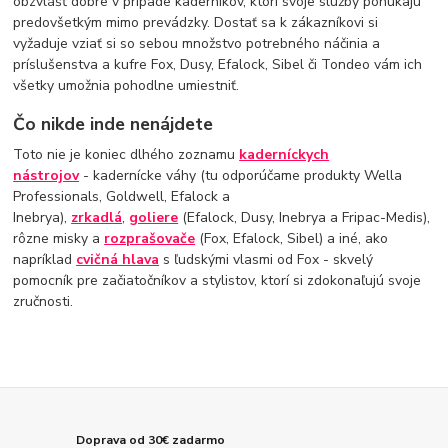
obzvlášť dobre v prípade kaderníkov, ktorí svoje služby ponúkajú
predovšetkým mimo prevádzky. Dostať sa k zákazníkovi si
vyžaduje vziať si so sebou množstvo potrebného náčinia a
príslušenstva a kufre Fox, Dusy, Efalock, Sibel či Tondeo vám ich
všetky umožnia pohodlne umiestniť.
Čo nikde inde nenájdete
Toto nie je koniec dlhého zoznamu
kaderníckych
nástrojov
- kadernícke váhy (tu odporúčame produkty Wella
Professionals, Goldwell, Efalock a
Inebrya),
zrkadlá
,
goliere
(Efalock, Dusy, Inebrya a Fripac-Medis),
rôzne misky a
rozprašovače
(Fox, Efalock, Sibel) a iné, ako
napríklad
cvičná hlava
s ľudskými vlasmi od Fox - skvelý
pomocník pre začiatočníkov a stylistov, ktorí si zdokonaľujú svoje
zručnosti.
Doprava od 30€ zadarmo