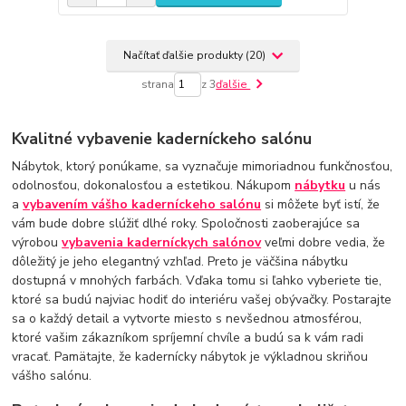
Načítať ďalšie produkty (20)
strana
z 3
ďalšie
Kvalitné vybavenie kaderníckeho salónu
Nábytok, ktorý ponúkame, sa vyznačuje mimoriadnou funkčnosťou,
odolnosťou, dokonalosťou a estetikou. Nákupom
nábytku
u nás
a
vybavením vášho kaderníckeho salónu
si môžete byť istí, že
vám bude dobre slúžiť dlhé roky. Spoločnosti zaoberajúce sa
výrobou
vybavenia kaderníckych salónov
veľmi dobre vedia, že
dôležitý je jeho elegantný vzhľad. Preto je väčšina nábytku
dostupná v mnohých farbách. Vďaka tomu si ľahko vyberiete tie,
ktoré sa budú najviac hodiť do interiéru vašej obývačky. Postarajte
sa o každý detail a vytvorte miesto s nevšednou atmosférou,
ktoré vašim zákazníkom spríjemní chvíle a budú sa k vám radi
vracať. Pamätajte, že kadernícky nábytok je výkladnou skriňou
vášho salónu.