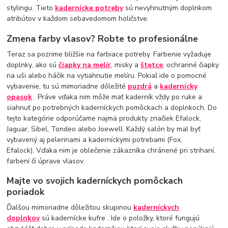
stylingu. Tieto
kadernícke potreby
sú nevyhnutným doplnkom
atribútov v každom sebavedomom holičstve.
Zmena farby vlasov? Robte to profesionálne
Teraz sa pozrime bližšie na farbiace potreby. Farbenie vyžaduje
doplnky, ako sú
čiapky na melír
, misky a
štetce
, ochranné čiapky
na uši alebo háčik na vytiahnutie melíru. Pokiaľ ide o pomocné
vybavenie, tu sú mimoriadne dôležité
puzdrá
a
kadernícky
opasok
. Práve vďaka nim môže mať kaderník vždy po ruke a
siahnuť po potrebných kaderníckych pomôckach a doplnkoch. Do
tejto kategórie odporúčame najmä produkty značiek Efalock,
Jaguar, Sibel, Tondeo alebo Joewell. Každý salón by mal byť
vybavený aj pelerinami a kaderníckymi potrebami (Fox,
Efalock). Vďaka nim je oblečenie zákazníka chránené pri strihaní,
farbení či úprave vlasov.
Majte vo svojich kaderníckych pomôckach
poriadok
Ďalšou mimoriadne dôležitou skupinou
kaderníckych
doplnkov
sú kadernícke kufre . Ide o položky, ktoré fungujú