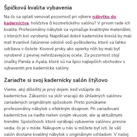
Špičková kvalita vybavenia
Na čo sa oplatí venovať pozornosť pri výbere
nábytku do
kaderníctva
, holičstva či kozmetického salónu? V prvom rade ich
kvalita. Profesionálny nábytok sa vyznačuje kvalitnými materiálmi,
z ktorých bol vyrobený. Napríklad dobré kadernícke kreslá by mali
mať trvanlivé čalúnenie odolné voči poškodeniu, ktoré sa ľahko
udržiava v čistote. Kovové prvky ako opierky nôh by mali byť
vyrobené z pevnej nehrdzavejúcej ocele. Za pozornosť stojí
značky Panda a Ayala, ktoré sú na špici najlepších obchodov s
vybavením pre kadernícke salóny.
Zariaďte si svoj kadernícky salón štýlovo
Vieme, aký dôležitý je prvý dojem, keď vstúpite do
kaderníctva. Zákazníci sa skôr vracajú do úhľadných salónov
zariadených originálnym spôsobom. Preto ponúkame
profesionálny nábytok s efektným dizajnom. Pri zariaďovaní
kaderníctva sa riaďte nielen svojim vkusom, ale aj aktuálnymi
trendmi. Spoločnosti, ktoré vyrábajú vybavenie salónov, presne
vedia, čo je v móde. Nákupom u nás si môžete byť istí, že váš
salón dostane kvalitný nábytok s originálnym vzhľadom. V našej