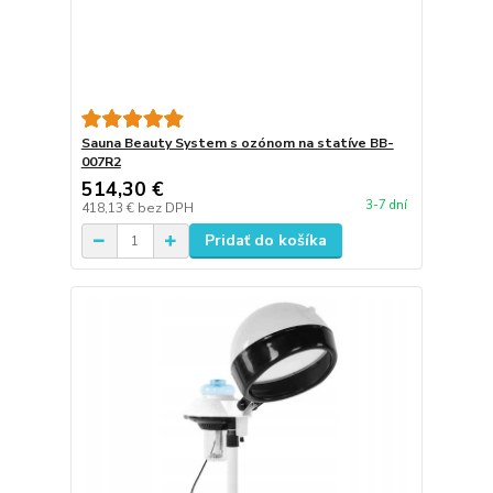
Sauna Beauty System s ozónom na statíve BB-
007R2
514,30 €
3-7 dní
418,13 €
bez DPH
Pridať do košíka