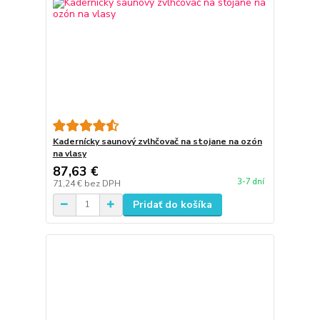
Kadernícky saunový zvlhčovač na stojane na ozón
na vlasy
87,63 €
3-7 dní
71,24 €
bez DPH
Pridať do košíka