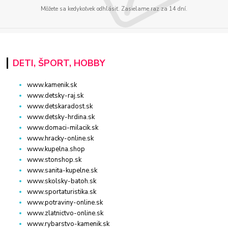
Môžete sa kedykoľvek odhlásiť. Zasielame raz za 14 dní.
DETI, ŠPORT, HOBBY
www.kamenik.sk
www.detsky-raj.sk
www.detskaradost.sk
www.detsky-hrdina.sk
www.domaci-milacik.sk
www.hracky-online.sk
www.kupelna.shop
www.stonshop.sk
www.sanita-kupelne.sk
www.skolsky-batoh.sk
www.sportaturistika.sk
www.potraviny-online.sk
www.zlatnictvo-online.sk
www.rybarstvo-kamenik.sk