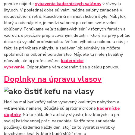
ponuke nájdete
vybavenie kaderníckych salónov
v rôznych
štýloch. V poslednej dobe sú veľmi módne salóny zariadené v
industriálnom, retro, klasickom či minimalistickom štýle. Nábytok,
ktorý u nás nájdete, je medzi salónmi po celom svete veľmi
obľúbený! Ponúkame veľa zaujímavých sérií v rôznych farbách a
vzoroch, s precízne prepracovanými detailmi, ktoré na prvý pohľad
dokazujú vysokú profesionalitu. Veľkou výhodou nákupu u nás je
fakt, že pri výbere nábytku a zadávaní objednávky sa môžete
spoľahnúť na odborné poradenstvo. Nájdete tu nielen kvalitný
nábytok, ale aj profesionálne
kadernícke
vybavenie
. Odporúčame vám oboznámiť sa s celou ponukou.
Doplnky na úpravu vlasov
Hoci by mal byť každý salón vybavený kvalitným nábytkom a
vybavením, nemenej dôležité sú aj rôzne drobné
kadernícke
doplnky
. Sú to základné atribúty stylistu, bez ktorých sa pri
svojej každodennej práci nezaobíde. Keďže toto zariadenie
používajú kaderníci každý deň, stojí za to vybrať si výrobky
bezchybnej kvality, ktoré budú slúžiť dlho a