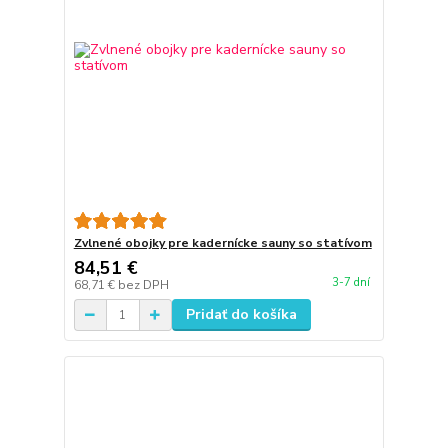
Zvlnené obojky pre kadernícke sauny so statívom
84,51 €
3-7 dní
68,71 €
bez DPH
Pridať do košíka