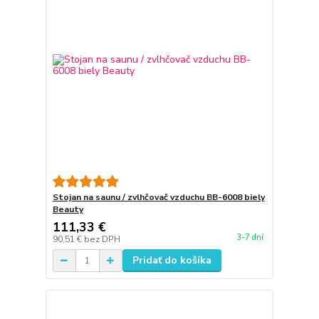
Stojan na saunu / zvlhčovač vzduchu BB-6008 biely
Beauty
111,33 €
3-7 dní
90,51 €
bez DPH
Pridať do košíka