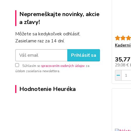
Nepremeškajte novinky, akcie
a zľavy!
Môžete sa kedykoľvek odhlásiť.
Zasielame raz za 14 dní.
Kaderníc
Prihlásiť sa
35,77
29,08 €
Súhlasím so
spracovaním osobných údajov
za
účelom zasielania newslettera.
Hodnotenie Heuréka