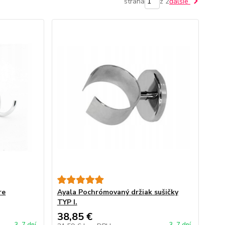
strana
z 2
ďalšie
re
Ayala Pochrómovaný držiak sušičky
TYP I.
38,85 €