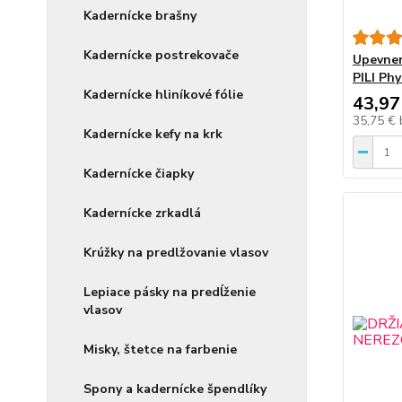
Kadernícke brašny
Kadernícke postrekovače
Upevnen
PILI Ph
Kadernícke hliníkové fólie
43,97
35,75 €
Kadernícke kefy na krk
Kadernícke čiapky
Kadernícke zrkadlá
Krúžky na predlžovanie vlasov
Lepiace pásky na predĺženie
vlasov
Misky, štetce na farbenie
Spony a kadernícke špendlíky