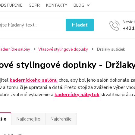
ODSTÚPENIE
GDPR
KONTAKTY
BLOG
Neviet
Hľadať
+421
adernícke salóny
Vlasové stylingové doplnky
Držiaky sušičiek
ové stylingové doplnky - Držiaky
jiteľ
kaderníckeho salónu
chce, aby bol jeho salón dokonale z
v a tomu, či je uprataná a čistá. Preto stojí za zváženie výber v
Dobre zvolené vybavenie a
kadernícky
nábytok
skvalitnia prácu 
šie
Najlacnejšie
Najdrahšie