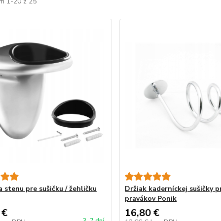
m 1-20 z 25
 stenu pre sušičku / žehličku
Držiak kaderníckej sušičky p
pravákov Ponik
 €
16,80 €