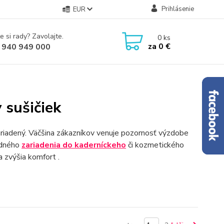
Prihlásenie
EUR
e si rady? Zavolajte.
0
ks
za
0 €
 940 949 000
 sušičiek
ariadený. Väčšina zákazníkov venuje pozornosť výzdobe
hodného
zariadenia do kaderníckeho
či kozmetického
a zvýšia komfort .