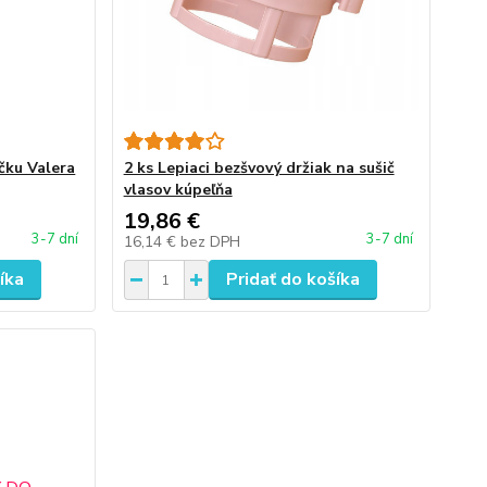
čku Valera
2 ks Lepiaci bezšvový držiak na sušič
vlasov kúpeľňa
19,86 €
3-7 dní
3-7 dní
16,14 €
bez DPH
íka
Pridať do košíka