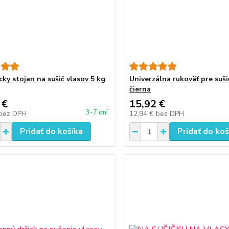
ky stojan na sušič vlasov 5 kg
Univerzálna rukoväť pre suši
čierna
 €
15,92 €
3-7 dní
bez DPH
12,94 €
bez DPH
Pridať do košíka
Pridať do koš