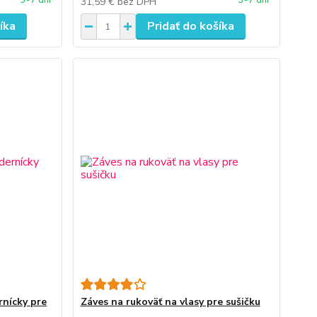
3-7 dní
3-7 dní
31,59 €
bez DPH
íka
Pridať do košíka
rnícky pre
Záves na rukoväť na vlasy pre sušičku