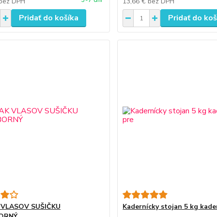
3-7 dní
bez DPH
13,66 €
bez DPH
Pridať do košíka
Pridať do koš
 VLASOV SUŠIČKU
Kadernícky stojan 5 kg kade
ORNÝ