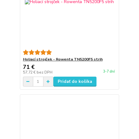
Holiací strojček - Rowenta TN5200F5 strih
71 €
3-7 dní
57,72 €
bez DPH
Pridať do košíka