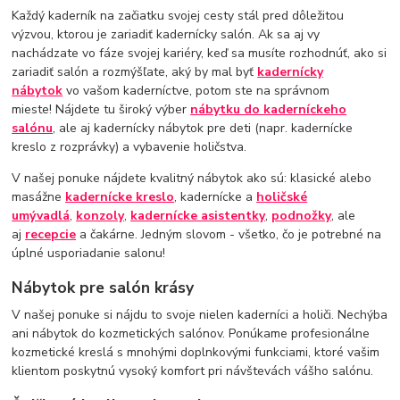
Každý kaderník na začiatku svojej cesty stál pred dôležitou
výzvou, ktorou je zariadiť kadernícky salón. Ak sa aj vy
nachádzate vo fáze svojej kariéry, keď sa musíte rozhodnúť, ako si
zariadiť salón a rozmýšľate, aký by mal byť
kadernícky
nábytok
vo vašom kaderníctve, potom ste na správnom
mieste! Nájdete tu široký výber
nábytku do kaderníckeho
salónu
, ale aj kadernícky nábytok pre deti (napr. kadernícke
kreslo z rozprávky) a vybavenie holičstva.
V našej ponuke nájdete kvalitný nábytok ako sú: klasické alebo
masážne
kadernícke kreslo
, kadernícke a
holičské
umývadlá
,
konzoly
,
kadernícke asistentky
,
podnožky
, ale
aj
recepcie
a čakárne. Jedným slovom - všetko, čo je potrebné na
úplné usporiadanie salonu!
Nábytok pre salón krásy
V našej ponuke si nájdu to svoje nielen kaderníci a holiči. Nechýba
ani nábytok do kozmetických salónov. Ponúkame profesionálne
kozmetické kreslá s mnohými doplnkovými funkciami, ktoré vašim
klientom poskytnú vysoký komfort pri návštevách vášho salónu.