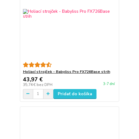
Holiací strojček - Babyliss Pro FX726Base strih
43,97 €
3-7 dní
35,74 €
bez DPH
Pridať do košíka