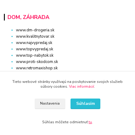
DOM, ZÁHRADA
www.dm-drogeria.sk
www.kvalitnytovar.sk
www.najvypredaj.sk
www.topvypredaj.sk
www.top-nabytok.sk
www.proti-skodcom.sk
www.retromaxishop.sk
www.superpredajca.sk
www.spotrebice-domace.sk
Tieto webové stránky využívajú na poskytovanie svojich služieb
súbory cookies.
Viac informácií
.
www.osvetlenie-svietidla.eu
www.uni-kozmetika.sk
www.zahradnicek.sk
Súhlasím
Nastavenia
Súhlas môžete odmietnuť
tu
.