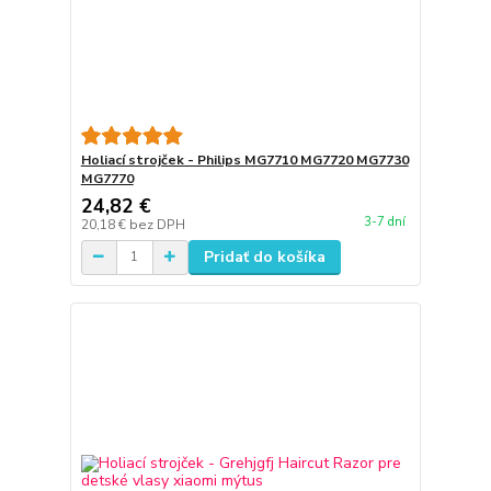
Holiací strojček - Philips MG7710 MG7720 MG7730
MG7770
24,82 €
3-7 dní
20,18 €
bez DPH
Pridať do košíka