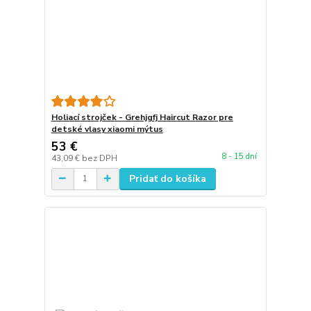
Holiací strojček - Grehjgfj Haircut Razor pre
detské vlasy xiaomi mýtus
53 €
8 - 15 dní
43,09 €
bez DPH
Pridať do košíka