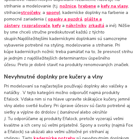
strihanie a modelovanie (t.j.
nožnice
,
hrebene
a
kefy na vlasy
,
strihacie
strojčeky
, a
spony
), kadernícke doplnky na farbenie a
pomocné zariadenia (
opasky a puzdrá
,
plášte a
zástery
,
rozprašovače
,
kefy
a
nákrčníky
,
zrkadlá
a iné). Nižšie
by sme chceli stručne prediskutovať každú z týchto
skupín.Najdôležitejšími kaderníckymi doplnkami sú samozrejme
vybavenie potrebné na styling, modelovanie a strihanie. Pri
kúpe kaderníckych nožníc treba pamätať na to, že presnosť strihu
je jedným z najdôležitejších determinantov úspešného
účesu. Preto je dobré staviť na produkty renomovaných značiek.
Nevyhnutné doplnky pre kučery a vlny
Pri modelovaní sa najčastejšie používajú doplnky ako valčeky a
natáčky . V tejto kategórii možno odporučiť najmä produkty
Efalock. Vďaka nim si na hlave upravíte skákajúce kučery, jemné
vlny alebo svetlé kučery. Pri úprave účesov sú často potrebné aj
sieťky a výplne do drdolov (
banánové
alebo
okrúhle
).
Tu odporúčame aj produkty Efalock, pretože vyzerajú veľmi
kvalitne a ich ceny sú veľmi prijateľné. Spony a svorky (najmä Fox
a Efalock) sa ukázali ako veľmi užitočné pri strihaní aj
stylingu. Tieto
kadernícke potreby
sú nevyhnutným doplnkom