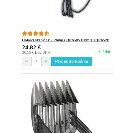
Holiací strojček - Philips QP6505 QP6510 QP6520
24,82 €
3-7 dní
20,18 €
bez DPH
Pridať do košíka