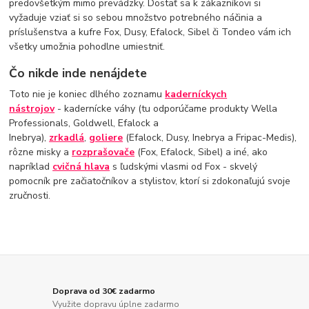
predovšetkým mimo prevádzky. Dostať sa k zákazníkovi si
vyžaduje vziať si so sebou množstvo potrebného náčinia a
príslušenstva a kufre Fox, Dusy, Efalock, Sibel či Tondeo vám ich
všetky umožnia pohodlne umiestniť.
Čo nikde inde nenájdete
Toto nie je koniec dlhého zoznamu
kaderníckych
nástrojov
- kadernícke váhy (tu odporúčame produkty Wella
Professionals, Goldwell, Efalock a
Inebrya),
zrkadlá
,
goliere
(Efalock, Dusy, Inebrya a Fripac-Medis),
rôzne misky a
rozprašovače
(Fox, Efalock, Sibel) a iné, ako
napríklad
cvičná hlava
s ľudskými vlasmi od Fox - skvelý
pomocník pre začiatočníkov a stylistov, ktorí si zdokonaľujú svoje
zručnosti.
Doprava od 30€ zadarmo
Využite dopravu úplne zadarmo