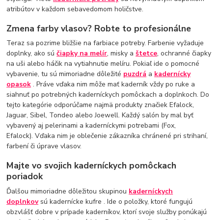
atribútov v každom sebavedomom holičstve.
Zmena farby vlasov? Robte to profesionálne
Teraz sa pozrime bližšie na farbiace potreby. Farbenie vyžaduje
doplnky, ako sú
čiapky na melír
, misky a
štetce
, ochranné čiapky
na uši alebo háčik na vytiahnutie melíru. Pokiaľ ide o pomocné
vybavenie, tu sú mimoriadne dôležité
puzdrá
a
kadernícky
opasok
. Práve vďaka nim môže mať kaderník vždy po ruke a
siahnuť po potrebných kaderníckych pomôckach a doplnkoch. Do
tejto kategórie odporúčame najmä produkty značiek Efalock,
Jaguar, Sibel, Tondeo alebo Joewell. Každý salón by mal byť
vybavený aj pelerinami a kaderníckymi potrebami (Fox,
Efalock). Vďaka nim je oblečenie zákazníka chránené pri strihaní,
farbení či úprave vlasov.
Majte vo svojich kaderníckych pomôckach
poriadok
Ďalšou mimoriadne dôležitou skupinou
kaderníckych
doplnkov
sú kadernícke kufre . Ide o položky, ktoré fungujú
obzvlášť dobre v prípade kaderníkov, ktorí svoje služby ponúkajú