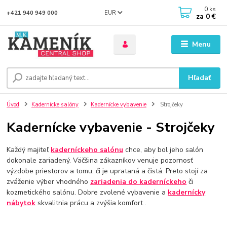
0
ks
EUR
+421 940 949 000
za
0 €
Menu
Hľadať
Úvod
Kadernícke salóny
Kadernícke vybavenie
Strojčeky
Kadernícke vybavenie - Strojčeky
Každý majiteľ
kaderníckeho salónu
chce, aby bol jeho salón
dokonale zariadený. Väčšina zákazníkov venuje pozornosť
výzdobe priestorov a tomu, či je uprataná a čistá. Preto stojí za
zváženie výber vhodného
zariadenia do kaderníckeho
či
kozmetického salónu. Dobre zvolené vybavenie a
kadernícky
nábytok
skvalitnia prácu a zvýšia komfort .