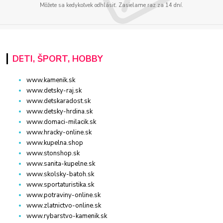
Môžete sa kedykoľvek odhlásiť. Zasielame raz za 14 dní.
DETI, ŠPORT, HOBBY
www.kamenik.sk
www.detsky-raj.sk
www.detskaradost.sk
www.detsky-hrdina.sk
www.domaci-milacik.sk
www.hracky-online.sk
www.kupelna.shop
www.stonshop.sk
www.sanita-kupelne.sk
www.skolsky-batoh.sk
www.sportaturistika.sk
www.potraviny-online.sk
www.zlatnictvo-online.sk
www.rybarstvo-kamenik.sk