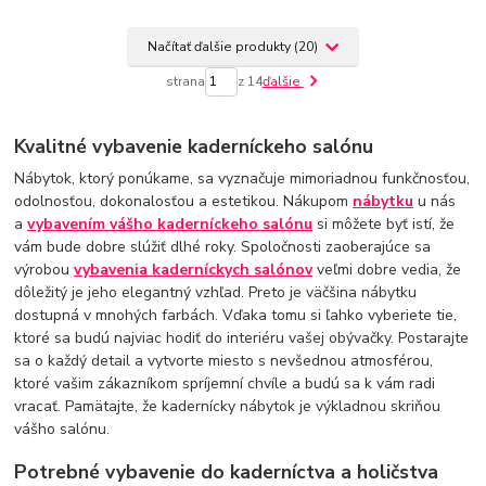
Načítať ďalšie produkty (20)
strana
z 14
ďalšie
Kvalitné vybavenie kaderníckeho salónu
Nábytok, ktorý ponúkame, sa vyznačuje mimoriadnou funkčnosťou,
odolnosťou, dokonalosťou a estetikou. Nákupom
nábytku
u nás
a
vybavením vášho kaderníckeho salónu
si môžete byť istí, že
vám bude dobre slúžiť dlhé roky. Spoločnosti zaoberajúce sa
výrobou
vybavenia kaderníckych salónov
veľmi dobre vedia, že
dôležitý je jeho elegantný vzhľad. Preto je väčšina nábytku
dostupná v mnohých farbách. Vďaka tomu si ľahko vyberiete tie,
ktoré sa budú najviac hodiť do interiéru vašej obývačky. Postarajte
sa o každý detail a vytvorte miesto s nevšednou atmosférou,
ktoré vašim zákazníkom spríjemní chvíle a budú sa k vám radi
vracať. Pamätajte, že kadernícky nábytok je výkladnou skriňou
vášho salónu.
Potrebné vybavenie do kaderníctva a holičstva