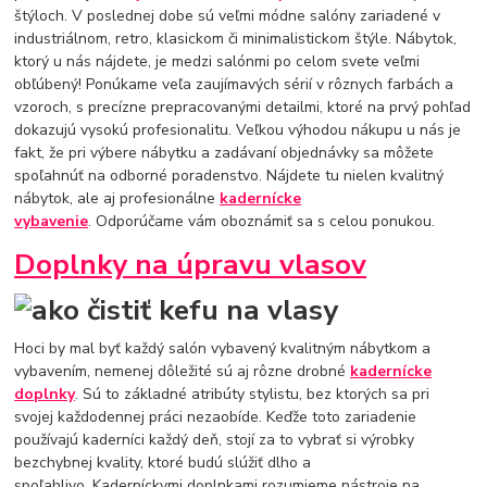
štýloch. V poslednej dobe sú veľmi módne salóny zariadené v
industriálnom, retro, klasickom či minimalistickom štýle. Nábytok,
ktorý u nás nájdete, je medzi salónmi po celom svete veľmi
obľúbený! Ponúkame veľa zaujímavých sérií v rôznych farbách a
vzoroch, s precízne prepracovanými detailmi, ktoré na prvý pohľad
dokazujú vysokú profesionalitu. Veľkou výhodou nákupu u nás je
fakt, že pri výbere nábytku a zadávaní objednávky sa môžete
spoľahnúť na odborné poradenstvo. Nájdete tu nielen kvalitný
nábytok, ale aj profesionálne
kadernícke
vybavenie
. Odporúčame vám oboznámiť sa s celou ponukou.
Doplnky na úpravu vlasov
Hoci by mal byť každý salón vybavený kvalitným nábytkom a
vybavením, nemenej dôležité sú aj rôzne drobné
kadernícke
doplnky
. Sú to základné atribúty stylistu, bez ktorých sa pri
svojej každodennej práci nezaobíde. Keďže toto zariadenie
používajú kaderníci každý deň, stojí za to vybrať si výrobky
bezchybnej kvality, ktoré budú slúžiť dlho a
spoľahlivo. Kaderníckymi doplnkami rozumieme nástroje na