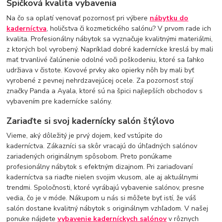
Špičková kvalita vybavenia
Na čo sa oplatí venovať pozornosť pri výbere
nábytku do
kaderníctva
, holičstva či kozmetického salónu? V prvom rade ich
kvalita. Profesionálny nábytok sa vyznačuje kvalitnými materiálmi,
z ktorých bol vyrobený. Napríklad dobré kadernícke kreslá by mali
mať trvanlivé čalúnenie odolné voči poškodeniu, ktoré sa ľahko
udržiava v čistote. Kovové prvky ako opierky nôh by mali byť
vyrobené z pevnej nehrdzavejúcej ocele. Za pozornosť stojí
značky Panda a Ayala, ktoré sú na špici najlepších obchodov s
vybavením pre kadernícke salóny.
Zariaďte si svoj kadernícky salón štýlovo
Vieme, aký dôležitý je prvý dojem, keď vstúpite do
kaderníctva. Zákazníci sa skôr vracajú do úhľadných salónov
zariadených originálnym spôsobom. Preto ponúkame
profesionálny nábytok s efektným dizajnom. Pri zariaďovaní
kaderníctva sa riaďte nielen svojim vkusom, ale aj aktuálnymi
trendmi. Spoločnosti, ktoré vyrábajú vybavenie salónov, presne
vedia, čo je v móde. Nákupom u nás si môžete byť istí, že váš
salón dostane kvalitný nábytok s originálnym vzhľadom. V našej
ponuke nájdete
vybavenie kaderníckych salónov
v rôznych