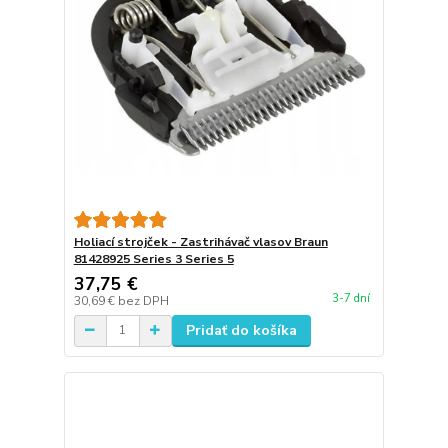
Holiací strojček - Zastrihávač vlasov Braun
81428925 Series 3 Series 5
37,75 €
3-7 dní
30,69 €
bez DPH
Pridať do košíka