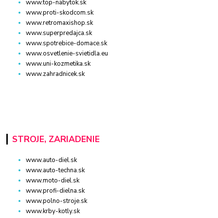
www.top-nabytok.sk
www.proti-skodcom.sk
www.retromaxishop.sk
www.superpredajca.sk
www.spotrebice-domace.sk
www.osvetlenie-svietidla.eu
www.uni-kozmetika.sk
www.zahradnicek.sk
STROJE, ZARIADENIE
www.auto-diel.sk
www.auto-techna.sk
www.moto-diel.sk
www.profi-dielna.sk
www.polno-stroje.sk
www.krby-kotly.sk