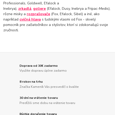
Professionals, Goldwell, Efalock a
Inebrya),
zrkadlá
,
goliere
(Efalock, Dusy, Inebrya a Fripac-Medis),
rôzne misky a
rozprašovače
(Fox, Efalock, Sibel) a iné, ako
napríklad
cvičná hlava
s ľudskými vlasmi od Fox - skvelý
pomocník pre začiatočníkov a stylistov, ktorí si zdokonaľujú svoje
zručnosti.
Doprava od 30€ zadarmo
Využite dopravu úplne zadarmo
8 rokov na trhu
Značka Kameník Vás presvedčí o kvalite
30 dní na vrátenie tovaru
Predĺžili sme dobu na vrátenie tovaru
Rýchle doručenie tovaru