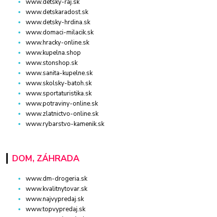
www.detsky-raj.sk
www.detskaradost.sk
www.detsky-hrdina.sk
www.domaci-milacik.sk
www.hracky-online.sk
www.kupelna.shop
www.stonshop.sk
www.sanita-kupelne.sk
www.skolsky-batoh.sk
www.sportaturistika.sk
www.potraviny-online.sk
www.zlatnictvo-online.sk
www.rybarstvo-kamenik.sk
DOM, ZÁHRADA
www.dm-drogeria.sk
www.kvalitnytovar.sk
www.najvypredaj.sk
www.topvypredaj.sk