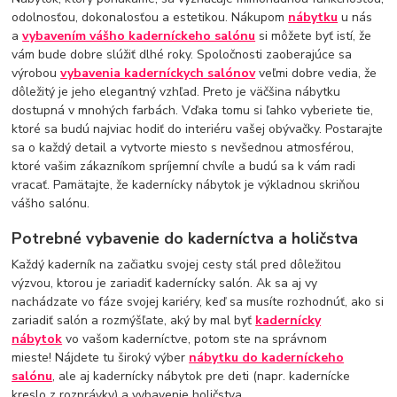
odolnosťou, dokonalosťou a estetikou. Nákupom
nábytku
u nás
a
vybavením vášho kaderníckeho salónu
si môžete byť istí, že
vám bude dobre slúžiť dlhé roky. Spoločnosti zaoberajúce sa
výrobou
vybavenia kaderníckych salónov
veľmi dobre vedia, že
dôležitý je jeho elegantný vzhľad. Preto je väčšina nábytku
dostupná v mnohých farbách. Vďaka tomu si ľahko vyberiete tie,
ktoré sa budú najviac hodiť do interiéru vašej obývačky. Postarajte
sa o každý detail a vytvorte miesto s nevšednou atmosférou,
ktoré vašim zákazníkom spríjemní chvíle a budú sa k vám radi
vracať. Pamätajte, že kadernícky nábytok je výkladnou skriňou
vášho salónu.
Potrebné vybavenie do kaderníctva a holičstva
Každý kaderník na začiatku svojej cesty stál pred dôležitou
výzvou, ktorou je zariadiť kadernícky salón. Ak sa aj vy
nachádzate vo fáze svojej kariéry, keď sa musíte rozhodnúť, ako si
zariadiť salón a rozmýšľate, aký by mal byť
kadernícky
nábytok
vo vašom kaderníctve, potom ste na správnom
mieste! Nájdete tu široký výber
nábytku do kaderníckeho
salónu
, ale aj kadernícky nábytok pre deti (napr. kadernícke
kreslo z rozprávky) a vybavenie holičstva.