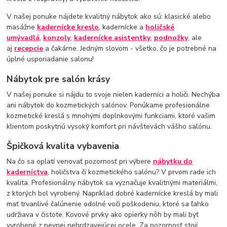
V našej ponuke nájdete kvalitný nábytok ako sú: klasické alebo
masážne
kadernícke kreslo
, kadernícke a
holičské
umývadlá
,
konzoly
,
kadernícke asistentky
,
podnožky
, ale
aj
recepcie
a čakárne. Jedným slovom - všetko, čo je potrebné na
úplné usporiadanie salonu!
Nábytok pre salón krásy
V našej ponuke si nájdu to svoje nielen kaderníci a holiči. Nechýba
ani nábytok do kozmetických salónov. Ponúkame profesionálne
kozmetické kreslá s mnohými doplnkovými funkciami, ktoré vašim
klientom poskytnú vysoký komfort pri návštevách vášho salónu.
Špičková kvalita vybavenia
Na čo sa oplatí venovať pozornosť pri výbere
nábytku do
kaderníctva
, holičstva či kozmetického salónu? V prvom rade ich
kvalita. Profesionálny nábytok sa vyznačuje kvalitnými materiálmi,
z ktorých bol vyrobený. Napríklad dobré kadernícke kreslá by mali
mať trvanlivé čalúnenie odolné voči poškodeniu, ktoré sa ľahko
udržiava v čistote. Kovové prvky ako opierky nôh by mali byť
vyrobené z pevnej nehrdzavejúcej ocele. Za pozornosť stojí