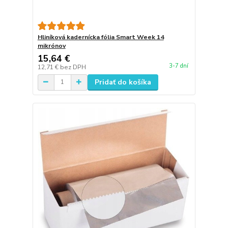
Hliníková kadernícka fólia Smart Week 14
mikrónov
15,64 €
3-7 dní
12,71 €
bez DPH
Pridať do košíka