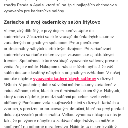
značky Panda a Ayala, ktoré sú na špici najlepších obchodov s
vybavením pre kadernícke salóny.
Zariaďte si svoj kadernícky salón štýlovo
Vieme, aký dôležitý je prvý dojem, keď vstúpite do
kaderníctva. Zákazníci sa skôr vracajú do úhľadných salónov
zariadených originálnym spôsobom. Preto ponúkame
profesionálny nábytok s efektným dizajnom. Pri zariaďovaní
kaderníctva sa riaďte nielen svojim vkusom, ale aj aktuálnymi
trendmi. Spoločnosti, ktoré vyrábajú vybavenie salónov, presne
vedia, čo je v móde. Nákupom u nás si môžete byť istí, že váš
salón dostane kvalitný nábytok s originálnym vzhľadom. V našej
ponuke nájdete
vybavenie kaderníckych salónov
v rôznych
štýloch. V poslednej dobe sú veľmi módne salóny zariadené v
industriálnom, retro, klasickom či minimalistickom štýle. Nábytok,
ktorý u nás nájdete, je medzi salónmi po celom svete veľmi
obľúbený! Ponúkame veľa zaujímavých sérií v rôznych farbách a
vzoroch, s precízne prepracovanými detailmi, ktoré na prvý pohľad
dokazujú vysokú profesionalitu. Veľkou výhodou nákupu u nás je
fakt, že pri výbere nábytku a zadávaní objednávky sa môžete
spoľahnúť na odborné poradenstvo. Nájdete tu nielen kvalitný