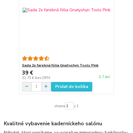
Sada 2x farebná fólia Gnatyshyn Tools Pink
39 €
3-7 dní
31,71 €
bez DPH
Pridať do košíka
strana
z 1
Kvalitné vybavenie kaderníckeho salónu
Nábytok, ktorý ponúkame, sa vyznačuje mimoriadnou funkčnosťou,