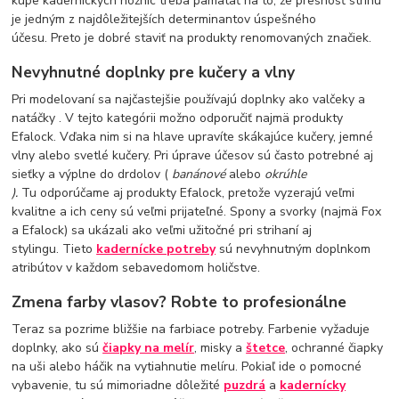
kúpe kaderníckych nožníc treba pamätať na to, že presnosť strihu
je jedným z najdôležitejších determinantov úspešného
účesu. Preto je dobré staviť na produkty renomovaných značiek.
Nevyhnutné doplnky pre kučery a vlny
Pri modelovaní sa najčastejšie používajú doplnky ako valčeky a
natáčky . V tejto kategórii možno odporučiť najmä produkty
Efalock. Vďaka nim si na hlave upravíte skákajúce kučery, jemné
vlny alebo svetlé kučery. Pri úprave účesov sú často potrebné aj
sieťky a výplne do drdolov (
banánové
alebo
okrúhle
).
Tu odporúčame aj produkty Efalock, pretože vyzerajú veľmi
kvalitne a ich ceny sú veľmi prijateľné. Spony a svorky (najmä Fox
a Efalock) sa ukázali ako veľmi užitočné pri strihaní aj
stylingu. Tieto
kadernícke potreby
sú nevyhnutným doplnkom
atribútov v každom sebavedomom holičstve.
Zmena farby vlasov? Robte to profesionálne
Teraz sa pozrime bližšie na farbiace potreby. Farbenie vyžaduje
doplnky, ako sú
čiapky na melír
, misky a
štetce
, ochranné čiapky
na uši alebo háčik na vytiahnutie melíru. Pokiaľ ide o pomocné
vybavenie, tu sú mimoriadne dôležité
puzdrá
a
kadernícky