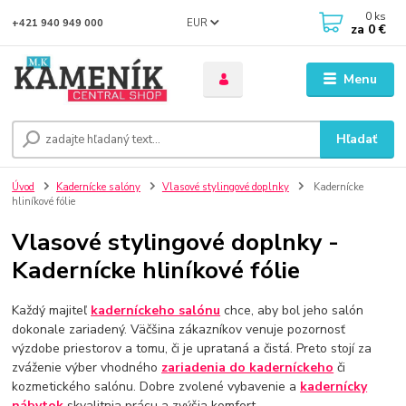
0
ks
EUR
+421 940 949 000
za
0 €
Menu
Hľadať
Úvod
Kadernícke salóny
Vlasové stylingové doplnky
Kadernícke
hliníkové fólie
Vlasové stylingové doplnky -
Kadernícke hliníkové fólie
Každý majiteľ
kaderníckeho salónu
chce, aby bol jeho salón
dokonale zariadený. Väčšina zákazníkov venuje pozornosť
výzdobe priestorov a tomu, či je uprataná a čistá. Preto stojí za
zváženie výber vhodného
zariadenia do kaderníckeho
či
kozmetického salónu. Dobre zvolené vybavenie a
kadernícky
nábytok
skvalitnia prácu a zvýšia komfort .