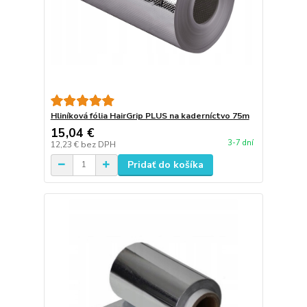
Hliníková fólia HairGrip PLUS na kaderníctvo 75m
15,04 €
3-7 dní
12,23 €
bez DPH
Pridať do košíka