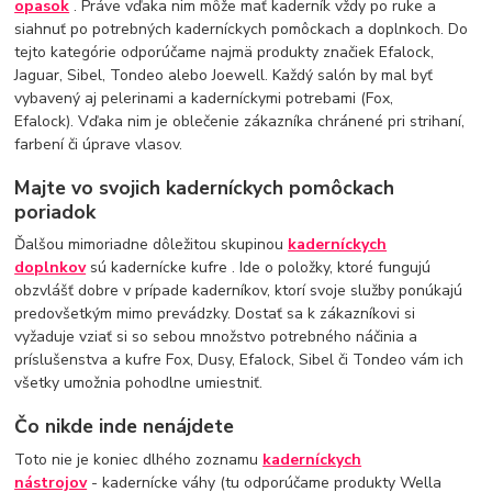
opasok
. Práve vďaka nim môže mať kaderník vždy po ruke a
siahnuť po potrebných kaderníckych pomôckach a doplnkoch. Do
tejto kategórie odporúčame najmä produkty značiek Efalock,
Jaguar, Sibel, Tondeo alebo Joewell. Každý salón by mal byť
vybavený aj pelerinami a kaderníckymi potrebami (Fox,
Efalock). Vďaka nim je oblečenie zákazníka chránené pri strihaní,
farbení či úprave vlasov.
Majte vo svojich kaderníckych pomôckach
poriadok
Ďalšou mimoriadne dôležitou skupinou
kaderníckych
doplnkov
sú kadernícke kufre . Ide o položky, ktoré fungujú
obzvlášť dobre v prípade kaderníkov, ktorí svoje služby ponúkajú
predovšetkým mimo prevádzky. Dostať sa k zákazníkovi si
vyžaduje vziať si so sebou množstvo potrebného náčinia a
príslušenstva a kufre Fox, Dusy, Efalock, Sibel či Tondeo vám ich
všetky umožnia pohodlne umiestniť.
Čo nikde inde nenájdete
Toto nie je koniec dlhého zoznamu
kaderníckych
nástrojov
- kadernícke váhy (tu odporúčame produkty Wella