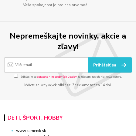
Vaša spokojnosť je pre nás prvoradá
Nepremeškajte novinky, akcie a
zľavy!
Prihlásiť sa
Súhlasím so
spracovaním osobných údajov
za účelom zasielania newslettera.
Môžete sa kedykoľvek odhlásiť. Zasielame raz za 14 dní.
DETI, ŠPORT, HOBBY
www.kamenik.sk