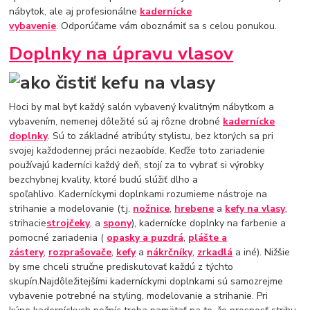
nábytok, ale aj profesionálne
kadernícke
vybavenie
. Odporúčame vám oboznámiť sa s celou ponukou.
Doplnky na úpravu vlasov
Hoci by mal byť každý salón vybavený kvalitným nábytkom a
vybavením, nemenej dôležité sú aj rôzne drobné
kadernícke
doplnky
. Sú to základné atribúty stylistu, bez ktorých sa pri
svojej každodennej práci nezaobíde. Keďže toto zariadenie
používajú kaderníci každý deň, stojí za to vybrať si výrobky
bezchybnej kvality, ktoré budú slúžiť dlho a
spoľahlivo. Kaderníckymi doplnkami rozumieme nástroje na
strihanie a modelovanie (t.j.
nožnice
,
hrebene
a
kefy na vlasy
,
strihacie
strojčeky
, a
spony
), kadernícke doplnky na farbenie a
pomocné zariadenia (
opasky a puzdrá
,
plášte a
zástery
,
rozprašovače
,
kefy
a
nákrčníky
,
zrkadlá
a iné). Nižšie
by sme chceli stručne prediskutovať každú z týchto
skupín.Najdôležitejšími kaderníckymi doplnkami sú samozrejme
vybavenie potrebné na styling, modelovanie a strihanie. Pri