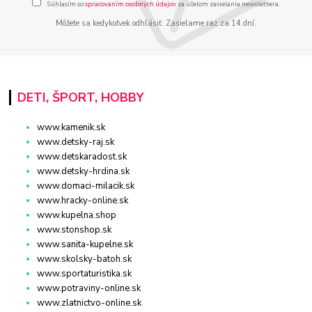
Súhlasím so
spracovaním osobných údajov
za účelom zasielania newslettera.
Môžete sa kedykoľvek odhlásiť. Zasielame raz za 14 dní.
DETI, ŠPORT, HOBBY
www.kamenik.sk
www.detsky-raj.sk
www.detskaradost.sk
www.detsky-hrdina.sk
www.domaci-milacik.sk
www.hracky-online.sk
www.kupelna.shop
www.stonshop.sk
www.sanita-kupelne.sk
www.skolsky-batoh.sk
www.sportaturistika.sk
www.potraviny-online.sk
www.zlatnictvo-online.sk