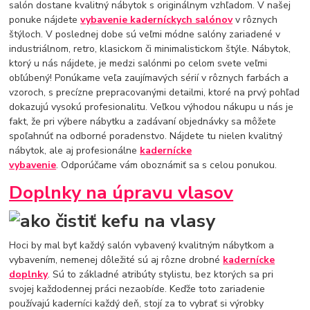
salón dostane kvalitný nábytok s originálnym vzhľadom. V našej
ponuke nájdete
vybavenie kaderníckych salónov
v rôznych
štýloch. V poslednej dobe sú veľmi módne salóny zariadené v
industriálnom, retro, klasickom či minimalistickom štýle. Nábytok,
ktorý u nás nájdete, je medzi salónmi po celom svete veľmi
obľúbený! Ponúkame veľa zaujímavých sérií v rôznych farbách a
vzoroch, s precízne prepracovanými detailmi, ktoré na prvý pohľad
dokazujú vysokú profesionalitu. Veľkou výhodou nákupu u nás je
fakt, že pri výbere nábytku a zadávaní objednávky sa môžete
spoľahnúť na odborné poradenstvo. Nájdete tu nielen kvalitný
nábytok, ale aj profesionálne
kadernícke
vybavenie
. Odporúčame vám oboznámiť sa s celou ponukou.
Doplnky na úpravu vlasov
Hoci by mal byť každý salón vybavený kvalitným nábytkom a
vybavením, nemenej dôležité sú aj rôzne drobné
kadernícke
doplnky
. Sú to základné atribúty stylistu, bez ktorých sa pri
svojej každodennej práci nezaobíde. Keďže toto zariadenie
používajú kaderníci každý deň, stojí za to vybrať si výrobky