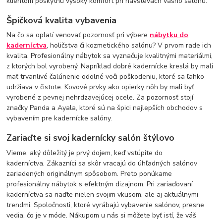
klientom poskytnú vysoký komfort pri návštevách vášho salónu.
Špičková kvalita vybavenia
Na čo sa oplatí venovať pozornosť pri výbere
nábytku do
kaderníctva
, holičstva či kozmetického salónu? V prvom rade ich
kvalita. Profesionálny nábytok sa vyznačuje kvalitnými materiálmi,
z ktorých bol vyrobený. Napríklad dobré kadernícke kreslá by mali
mať trvanlivé čalúnenie odolné voči poškodeniu, ktoré sa ľahko
udržiava v čistote. Kovové prvky ako opierky nôh by mali byť
vyrobené z pevnej nehrdzavejúcej ocele. Za pozornosť stojí
značky Panda a Ayala, ktoré sú na špici najlepších obchodov s
vybavením pre kadernícke salóny.
Zariaďte si svoj kadernícky salón štýlovo
Vieme, aký dôležitý je prvý dojem, keď vstúpite do
kaderníctva. Zákazníci sa skôr vracajú do úhľadných salónov
zariadených originálnym spôsobom. Preto ponúkame
profesionálny nábytok s efektným dizajnom. Pri zariaďovaní
kaderníctva sa riaďte nielen svojim vkusom, ale aj aktuálnymi
trendmi. Spoločnosti, ktoré vyrábajú vybavenie salónov, presne
vedia, čo je v móde. Nákupom u nás si môžete byť istí, že váš