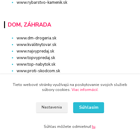
www.rybarstvo-kamenik.sk
DOM, ZÁHRADA
www.dm-drogeria.sk
www.kvalitnytovar.sk
www.najvypredaj.sk
www.topvypredaj.sk
www.top-nabytok.sk
www.proti-skodcom.sk
www.retromaxishop.sk
www.superpredajca.sk
Tieto webové stránky využívajú na poskytovanie svojich služieb
súbory cookies.
Viac informácií
.
www.spotrebice-domace.sk
www.osvetlenie-svietidla.eu
www.uni-kozmetika.sk
Súhlasím
Nastavenia
www.zahradnicek.sk
Súhlas môžete odmietnuť
tu
.