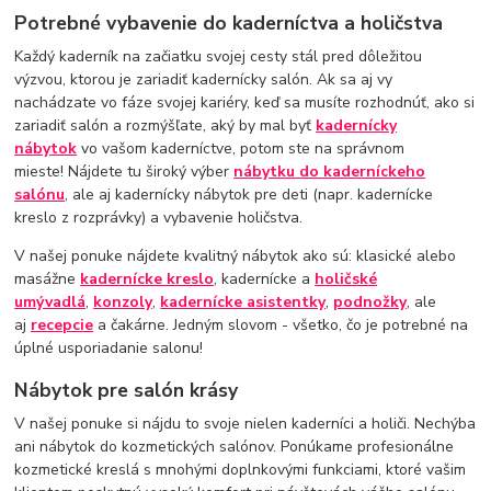
Potrebné vybavenie do kaderníctva a holičstva
Každý kaderník na začiatku svojej cesty stál pred dôležitou
výzvou, ktorou je zariadiť kadernícky salón. Ak sa aj vy
nachádzate vo fáze svojej kariéry, keď sa musíte rozhodnúť, ako si
zariadiť salón a rozmýšľate, aký by mal byť
kadernícky
nábytok
vo vašom kaderníctve, potom ste na správnom
mieste! Nájdete tu široký výber
nábytku do kaderníckeho
salónu
, ale aj kadernícky nábytok pre deti (napr. kadernícke
kreslo z rozprávky) a vybavenie holičstva.
V našej ponuke nájdete kvalitný nábytok ako sú: klasické alebo
masážne
kadernícke kreslo
, kadernícke a
holičské
umývadlá
,
konzoly
,
kadernícke asistentky
,
podnožky
, ale
aj
recepcie
a čakárne. Jedným slovom - všetko, čo je potrebné na
úplné usporiadanie salonu!
Nábytok pre salón krásy
V našej ponuke si nájdu to svoje nielen kaderníci a holiči. Nechýba
ani nábytok do kozmetických salónov. Ponúkame profesionálne
kozmetické kreslá s mnohými doplnkovými funkciami, ktoré vašim