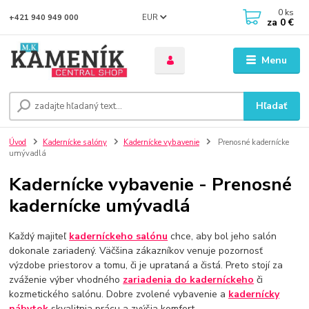
0
ks
EUR
+421 940 949 000
za
0 €
Menu
Hľadať
Úvod
Kadernícke salóny
Kadernícke vybavenie
Prenosné kadernícke
umývadlá
Kadernícke vybavenie - Prenosné
kadernícke umývadlá
Každý majiteľ
kaderníckeho salónu
chce, aby bol jeho salón
dokonale zariadený. Väčšina zákazníkov venuje pozornosť
výzdobe priestorov a tomu, či je uprataná a čistá. Preto stojí za
zváženie výber vhodného
zariadenia do kaderníckeho
či
kozmetického salónu. Dobre zvolené vybavenie a
kadernícky
nábytok
skvalitnia prácu a zvýšia komfort .