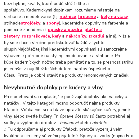
bezchybnej kvality, ktoré budú slúžiť dlho a
spoľahlivo. Kaderníckymi doplnkami rozumieme nástroje na
strihanie a modelovanie (t.j.
nožnice
,
hrebene
a
kefy na vlasy
,
strihacie
strojčeky
, a
spony
), kadernícke doplnky na farbenie a
pomocné zariadenia (
opasky a puzdrá
,
plášte a
zástery
,
rozprašovače
,
kefy
a
nákrčníky
,
zrkadlá
a iné). Nižšie
by sme chceli stručne prediskutovať každú z týchto
skupín.Najdôležitejšími kaderníckymi doplnkami sú samozrejme
vybavenie potrebné na styling, modelovanie a strihanie. Pri
kúpe kaderníckych nožníc treba pamätať na to, že presnosť strihu
je jedným z najdôležitejších determinantov úspešného
účesu. Preto je dobré staviť na produkty renomovaných značiek.
Nevyhnutné doplnky pre kučery a vlny
Pri modelovaní sa najčastejšie používajú doplnky ako valčeky a
natáčky . V tejto kategórii možno odporučiť najmä produkty
Efalock. Vďaka nim si na hlave upravíte skákajúce kučery, jemné
vlny alebo svetlé kučery. Pri úprave účesov sú často potrebné aj
sieťky a výplne do drdolov (
banánové
alebo
okrúhle
).
Tu odporúčame aj produkty Efalock, pretože vyzerajú veľmi
kvalitne a ich ceny sú veľmi prijateľné. Spony a svorky (najmä Fox