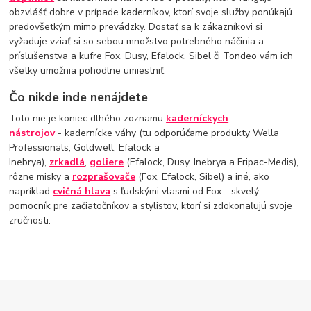
obzvlášť dobre v prípade kaderníkov, ktorí svoje služby ponúkajú
predovšetkým mimo prevádzky. Dostať sa k zákazníkovi si
vyžaduje vziať si so sebou množstvo potrebného náčinia a
príslušenstva a kufre Fox, Dusy, Efalock, Sibel či Tondeo vám ich
všetky umožnia pohodlne umiestniť.
Čo nikde inde nenájdete
Toto nie je koniec dlhého zoznamu
kaderníckych
nástrojov
- kadernícke váhy (tu odporúčame produkty Wella
Professionals, Goldwell, Efalock a
Inebrya),
zrkadlá
,
goliere
(Efalock, Dusy, Inebrya a Fripac-Medis),
rôzne misky a
rozprašovače
(Fox, Efalock, Sibel) a iné, ako
napríklad
cvičná hlava
s ľudskými vlasmi od Fox - skvelý
pomocník pre začiatočníkov a stylistov, ktorí si zdokonaľujú svoje
zručnosti.