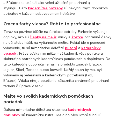
a Efalock) sa ukázali ako veľmi užitočné pri strihaní aj
stylingu. Tieto
kadernícke potreby
sú nevyhnutným doplnkom
atribútov v každom sebavedomom holičstve.
Zmena farby vlasov? Robte to profesionálne
Teraz sa pozrime bližšie na farbiace potreby. Farbenie vyžaduje
doplnky, ako sú
čiapky na melír
, misky a
štetce
, ochranné čiapky
na uši alebo háčik na vytiahnutie melíru. Pokiaľ ide o pomocné
vybavenie, tu sú mimoriadne dôležité
puzdrá
a
kadernícky
opasok
. Práve vďaka nim môže mať kaderník vždy po ruke a
siahnuť po potrebných kaderníckych pomôckach a doplnkoch. Do
tejto kategórie odporúčame najmä produkty značiek Efalock,
Jaguar, Sibel, Tondeo alebo Joewell. Každý salón by mal byť
vybavený aj pelerinami a kaderníckymi potrebami (Fox,
Efalock). Vďaka nim je oblečenie zákazníka chránené pri strihaní,
farbení či úprave vlasov.
Majte vo svojich kaderníckych pomôckach
poriadok
Ďalšou mimoriadne dôležitou skupinou
kaderníckych
doplnkov
sú kadernícke kufre . Ide o položky, ktoré fungujú