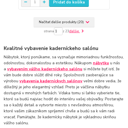
Pridať do košíka
Načítať ďalšie produkty (20)
strana
z 23
ďalšie
Kvalitné vybavenie kaderníckeho salónu
Nábytok, ktorý ponúkame, sa vyznačuje mimoriadnou funkčnosťou,
odolnosťou, dokonalosťou a estetikou. Nákupom
nábytku
u nás
a
vybavením vášho kaderníckeho salónu
si môžete byť istí, že
vám bude dobre slúžiť dlhé roky. Spoločnosti zaoberajúce sa
výrobou
vybavenia kaderníckych salónov
veľmi dobre vedia, že
dôležitý je jeho elegantný vzhľad. Preto je väčšina nábytku
dostupná v mnohých farbách. Vďaka tomu si ľahko vyberiete tie,
ktoré sa budú najviac hodiť do interiéru vašej obývačky. Postarajte
sa o každý detail a vytvorte miesto s nevšednou atmosférou,
ktoré vašim zákazníkom spríjemní chvíle a budú sa k vám radi
vracať. Pamätajte, že kadernícky nábytok je výkladnou skriňou
vášho salónu.