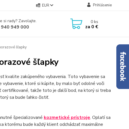
Prihlásenie
EUR
e si rady? Zavolajte.
0
ks
za
0 €
 940 949 000
norazové šľapky
orazové šľapky
osť kvalite zakúpeného vybavenia. Toto vybavenie sa
 vybavenie, ktoré si kúpite, by malo byť odolné voči
certifikované, takže toto je ďalší bod, na ktorý si treba
orý sa bude ľahko čistiť.
hnutné špecializované
kozmetické prístroje
. Oplatí sa
ďaka ktorému bude každý klient odchádzať maximálne