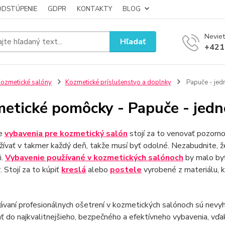
ODSTÚPENIE
GDPR
KONTAKTY
BLOG
Neviet
Hľadať
+421
ozmetické salóny
Kozmetické príslušenstvo a doplnky
Papuče - jed
etické pomôcky - Papuče - jedn
re
vybavenia pre kozmetický salón
stojí za to venovať pozorn
ívať v takmer každý deň, takže musí byť odolné. Nezabudnite, že
i.
Vybavenie používané v kozmetických salónoch
by malo byť 
. Stojí za to kúpiť
kreslá
alebo
postele
vyrobené z materiálu, kt
ávaní profesionálnych ošetrení v kozmetických salónoch sú nevy
ť do najkvalitnejšieho, bezpečného a efektívneho vybavenia, v