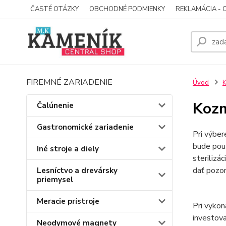
ČASTÉ OTÁZKY
OBCHODNÉ PODMIENKY
REKLAMÁCIA - 
FIREMNÉ ZARIADENIE
Úvod
K
Kozm
Čalúnenie
Gastronomické zariadenie
Pri výbe
bude použ
Iné stroje a diely
sterilizáci
dať pozor
Lesníctvo a drevársky
priemysel
Meracie prístroje
Pri vykon
investova
Neodymové magnety