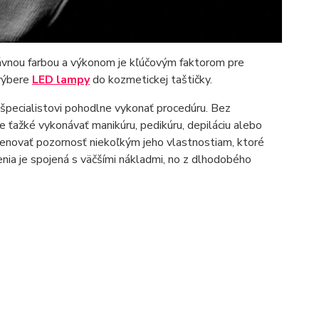
ávnou farbou a výkonom je kľúčovým faktorom pre
 výbere
LED lampy
do kozmetickej taštičky.
špecialistovi pohodlne vykonať procedúru. Bez
de ťažké vykonávať manikúru, pedikúru, depiláciu alebo
venovať pozornosť niekoľkým jeho vlastnostiam, ktoré
enia je spojená s väčšími nákladmi, no z dlhodobého