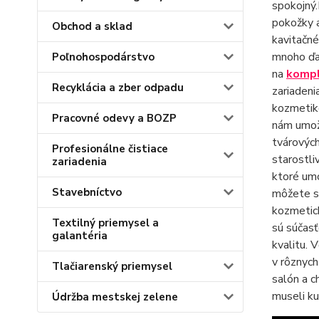
spokojný.
pokožky a
Obchod a sklad
kavitačn
mnoho ďal
Poľnohospodárstvo
na
kompl
Recyklácia a zber odpadu
zariadeni
kozmetiko
Pracovné odevy a BOZP
nám umožň
tvárových
Profesionálne čistiace
starostli
zariadenia
ktoré um
Stavebníctvo
môžete sp
kozmeti
Textilný priemysel a
sú súčas
galantéria
kvalitu. 
v rôznych
Tlačiarenský priemysel
salón a c
museli k
Údržba mestskej zelene