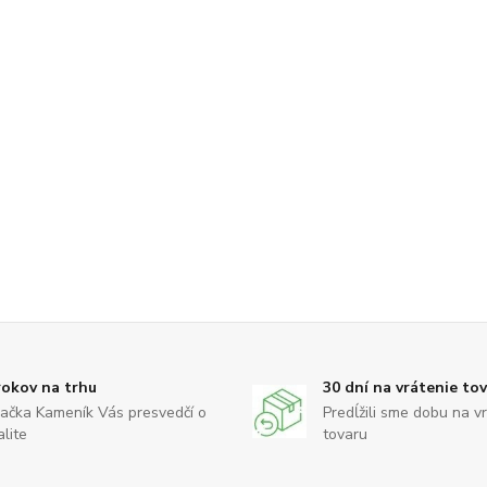
rokov na trhu
30 dní na vrátenie to
ačka Kameník Vás presvedčí o
Predĺžili sme dobu na v
alite
tovaru