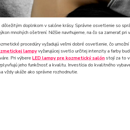
 dôležitým doplnkom v salóne krásy. Správne osvetlenie so spr
ýkon mnohých ošetrení. Nižšie navrhujeme, na čo sa zamerať pri
metické procedúry vyžadujú veľmi dobré osvetlenie, čo umožní 
zmetickej lampy
vyžarujúcej svetlo určitej intenzity a farby bu
tváre. Pri výbere
LED lampy pre kozmetický salón
stojí za to 
plyvňujú jeho funkčnosť a kvalitu. Investícia do kvalitného vybav
sa vždy ukáže ako správne rozhodnutie.