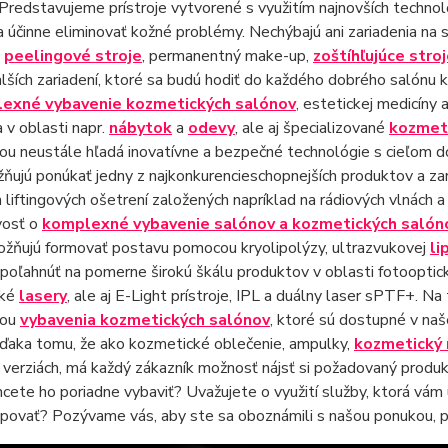
Predstavujeme prístroje vytvorené s využitím najnovších technológ
 účinne eliminovať kožné problémy. Nechýbajú ani zariadenia na 
é
peelingové stroje
, permanentný make-up,
zoštíhľujúce stro
ších zariadení, ktoré sa budú hodiť do každého dobrého salónu
exné vybavenie kozmetických salónov
, estetickej medicíny
a v oblasti napr.
nábytok
a
odevy
, ale aj špecializované
kozmet
u neustále hľadá inovatívne a bezpečné technológie s cieľom do
ujú ponúkať jedny z najkonkurencieschopnejších produktov a zari
 liftingových ošetrení založených napríklad na rádiových vlnách 
vosť o
komplexné vybavenie salónov a kozmetických salón
ožňujú formovať postavu pomocou kryolipolýzy, ultrazvukovej
li
oľahnúť na pomerne širokú škálu produktov v oblasti fotooptický
cké
lasery
, ale aj E-Light prístroje, IPL a duálny laser sPTF+. N
ťou
vybavenia kozmetických salónov
, ktoré sú dostupné v naše
Vďaka tomu, že ako kozmetické oblečenie, ampulky,
kozmetický
 verziách, má každý zákazník možnosť nájsť si požadovaný prod
hcete ho poriadne vybaviť? Uvažujete o využití služby, ktorá vám 
upovať? Pozývame vás, aby ste sa oboznámili s našou ponukou, 