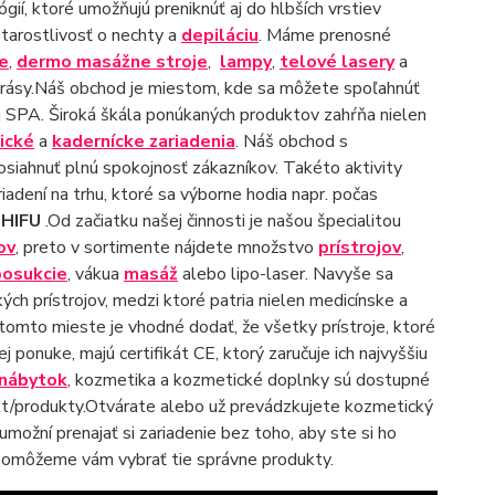
ií, ktoré umožňujú preniknúť aj do hlbších vrstiev
starostlivosť o nechty a
depiláciu
. Máme prenosné
je
,
dermo masážne stroje
,
lampy
,
telové lasery
a
 krásy.Náš obchod je miestom, kde sa môžete spoľahnúť
 a SPA. Široká škála ponúkaných produktov zahŕňa nielen
ické
a
kadernícke zariadenia
. Náš obchod s
siahnuť plnú spokojnosť zákazníkov. Takéto aktivity
adení na trhu, ktoré sa výborne hodia napr. počas
a
HIFU
.Od začiatku našej činnosti je našou špecialitou
ov
, preto v sortimente nájdete množstvo
prístrojov
,
posukcie
, vákua
masáž
alebo lipo-laser. Navyše sa
ch prístrojov, medzi ktoré patria nielen medicínske a
a tomto mieste je vhodné dodať, že všetky prístroje, ktoré
j ponuke, majú certifikát CE, ktorý zaručuje ich najvyššiu
 nábytok
, kozmetika a kozmetické doplnky sú dostupné
ukt/produkty.Otvárate alebo už prevádzkujete kozmetický
umožní prenajať si zariadenie bez toho, aby ste si ho
pomôžeme vám vybrať tie správne produkty.