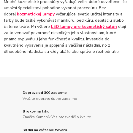
Mnohé kozmetické procedúry vyžadujú veľmi dobré osvetlenie, čo
umožní špecialistovi pohodlne vykonať procedúru. Bez
dobrej
kozmetickej lampy
vyžarujúcej svetlo určitej intenzity a
farby bude ťažké vykonávať manikúru, pedikúru, depiláciu alebo
čistenie tváre. Pri výbere
LED lampy pre kozmetický salón
stojí
za to venovať pozornosť niekoľkým jeho vlastnostiam, ktoré
priamo ovplyvňujú jeho funkčnosť a kvalitu. Investícia do
kvalitného vybavenia je spojená s väčšími nákladmi, no z
dlhodobého hľadiska sa vždy ukáže ako správne rozhodnutie.
Doprava od 30€ zadarmo
Využite dopravu úplne zadarmo
8 rokov na trhu
Značka Kameník Vás presvedčí o kvalite
30 dní na vrátenie tovaru