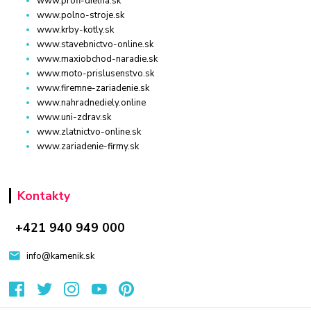
www.profi-dielna.sk
www.polno-stroje.sk
www.krby-kotly.sk
www.stavebnictvo-online.sk
www.maxiobchod-naradie.sk
www.moto-prislusenstvo.sk
www.firemne-zariadenie.sk
www.nahradnediely.online
www.uni-zdrav.sk
www.zlatnictvo-online.sk
www.zariadenie-firmy.sk
Kontakty
+421 940 949 000
info@kamenik.sk