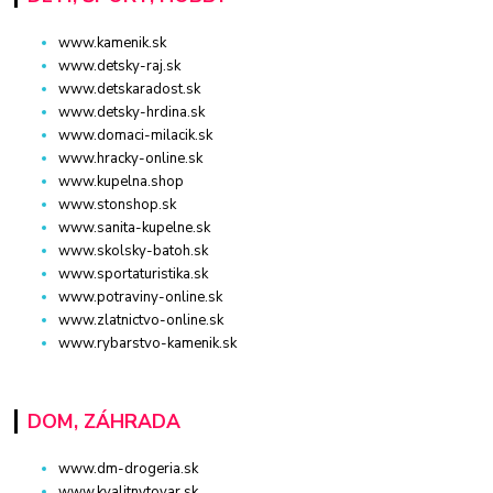
www.kamenik.sk
www.detsky-raj.sk
www.detskaradost.sk
www.detsky-hrdina.sk
www.domaci-milacik.sk
www.hracky-online.sk
www.kupelna.shop
www.stonshop.sk
www.sanita-kupelne.sk
www.skolsky-batoh.sk
www.sportaturistika.sk
www.potraviny-online.sk
www.zlatnictvo-online.sk
www.rybarstvo-kamenik.sk
DOM, ZÁHRADA
www.dm-drogeria.sk
www.kvalitnytovar.sk