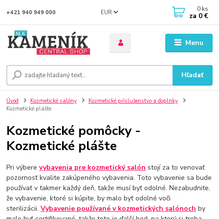
0
ks
EUR
+421 940 949 000
za
0 €
Menu
Hľadať
Úvod
Kozmetické salóny
Kozmetické príslušenstvo a doplnky
Kozmetické plášte
Kozmetické pomôcky -
Kozmetické plášte
Pri výbere
vybavenia pre kozmetický salón
stojí za to venovať
pozornosť kvalite zakúpeného vybavenia. Toto vybavenie sa bude
používať v takmer každý deň, takže musí byť odolné. Nezabudnite,
že vybavenie, ktoré si kúpite, by malo byť odolné voči
sterilizácii.
Vybavenie používané v kozmetických salónoch
by
malo byť certifikované, takže toto je ďalší bod, na ktorý si treba