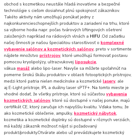
obchod s kozmetikou neustále hľadá inovatívne a bezpečné
technológie s cieľom dosiahnuť plnú spokojnosť zákazníkov.
Takéto aktivity nám umožňujú ponúkať jedny z
najkonkurencieschopnejších produktov a zariadení na trhu, ktoré
sa výborne hodia napr. počas tvárových liftingových ošetrení
založených napríklad na rádiových vlnách a
HIFU
.Od začiatku
našej činnosti je našou špecialitou starostlivosť o
komplexné
vybavenie salónov a kozmetických salónov
, preto v sortimente
nájdete množstvo
prístrojov
, ktoré umožňujú formovať postavu
pomocou kryolipolýzy, ultrazvukovej
liposukcie
,
vákua
masáž
alebo lipo-laser. Navyše sa môžete spoľahnúť na
pomerne širokú škálu produktov v oblasti fotooptických prístrojov,
medzi ktoré patria nielen medicínske a kozmetické
lasery
, ale
aj E-Light prístroje, IPL a duálny laser sPTF+. Na tomto mieste je
vhodné dodať, že všetky prístroje, ktoré sú súčasťou
vybavenia
kozmetických salónov
, ktoré sú dostupné v našej ponuke, majú
certifikát CE, ktorý zaručuje ich najvyššiu kvalitu. Vďaka tomu, že
ako kozmetické oblečenie, ampulky,
kozmetický nábytok
,
kozmetika a kozmetické doplnky sú dostupné v rôznych verziách,
má každý zákazník možnosť nájsť si požadovaný
produkt/produkty.Otvárate alebo už prevádzkujete kozmetický