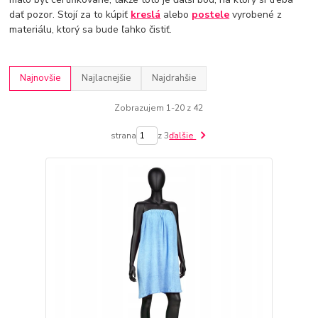
dať pozor. Stojí za to kúpiť
kreslá
alebo
postele
vyrobené z
materiálu, ktorý sa bude ľahko čistiť.
Najnovšie
Najlacnejšie
Najdrahšie
Zobrazujem 1-20 z 42
strana
z 3
ďalšie