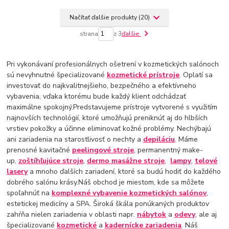
Načítať ďalšie produkty (20)
strana
z 3
ďalšie
Pri vykonávaní profesionálnych ošetrení v kozmetických salónoch
sú nevyhnutné špecializované
kozmetické prístroje
. Oplatí sa
investovať do najkvalitnejšieho, bezpečného a efektívneho
vybavenia, vďaka ktorému bude každý klient odchádzať
maximálne spokojný.Predstavujeme prístroje vytvorené s využitím
najnovších technológií, ktoré umožňujú preniknúť aj do hlbších
vrstiev pokožky a účinne eliminovať kožné problémy. Nechýbajú
ani zariadenia na starostlivosť o nechty a
depiláciu
. Máme
prenosné kavitačné
peelingové stroje
, permanentný make-
up,
zoštíhľujúce stroje
,
dermo masážne stroje
,
lampy
,
telové
lasery
a mnoho ďalších zariadení, ktoré sa budú hodiť do každého
dobrého salónu krásy.Náš obchod je miestom, kde sa môžete
spoľahnúť na
komplexné vybavenie kozmetických salónov
,
estetickej medicíny a SPA. Široká škála ponúkaných produktov
zahŕňa nielen zariadenia v oblasti napr.
nábytok
a
odevy
, ale aj
špecializované
kozmetické
a
kadernícke zariadenia
. Náš