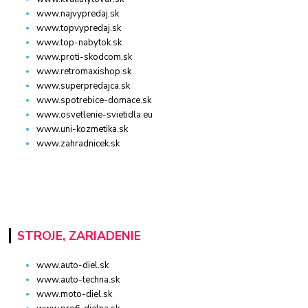
www.najvypredaj.sk
www.topvypredaj.sk
www.top-nabytok.sk
www.proti-skodcom.sk
www.retromaxishop.sk
www.superpredajca.sk
www.spotrebice-domace.sk
www.osvetlenie-svietidla.eu
www.uni-kozmetika.sk
www.zahradnicek.sk
STROJE, ZARIADENIE
www.auto-diel.sk
www.auto-techna.sk
www.moto-diel.sk