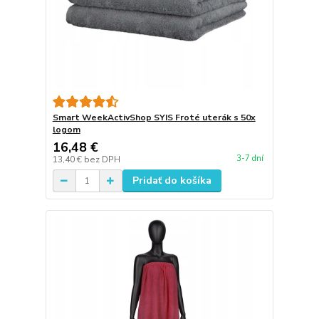
Smart WeekActivShop SYIS Froté uterák s 50x
logom
16,48 €
3-7 dní
13,40 €
bez DPH
Pridať do košíka