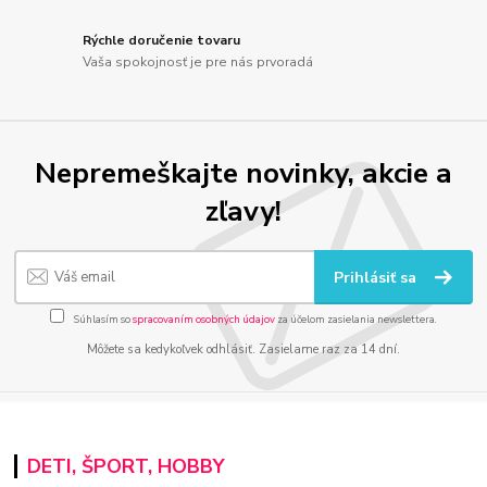
Rýchle doručenie tovaru
Vaša spokojnosť je pre nás prvoradá
Nepremeškajte novinky, akcie a
zľavy!
Prihlásiť sa
Súhlasím so
spracovaním osobných údajov
za účelom zasielania newslettera.
Môžete sa kedykoľvek odhlásiť. Zasielame raz za 14 dní.
DETI, ŠPORT, HOBBY