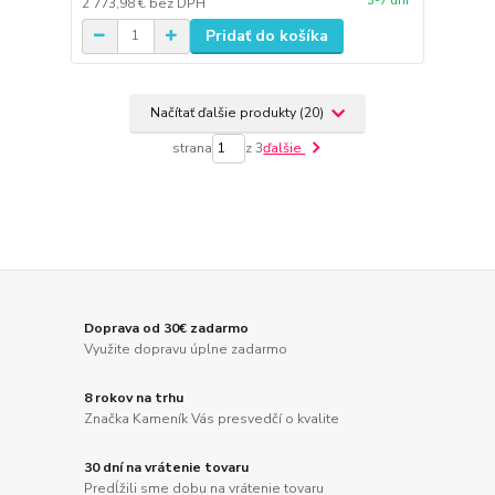
3-7 dní
2 773,98 €
bez DPH
Pridať do košíka
Načítať ďalšie produkty (20)
strana
z 3
ďalšie
Doprava od 30€ zadarmo
Využite dopravu úplne zadarmo
8 rokov na trhu
Značka Kameník Vás presvedčí o kvalite
30 dní na vrátenie tovaru
Predĺžili sme dobu na vrátenie tovaru