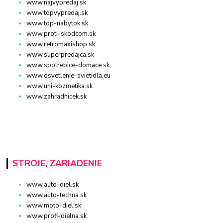
www.najvypredaj.sk
www.topvypredaj.sk
www.top-nabytok.sk
www.proti-skodcom.sk
www.retromaxishop.sk
www.superpredajca.sk
www.spotrebice-domace.sk
www.osvetlenie-svietidla.eu
www.uni-kozmetika.sk
www.zahradnicek.sk
STROJE, ZARIADENIE
www.auto-diel.sk
www.auto-techna.sk
www.moto-diel.sk
www.profi-dielna.sk