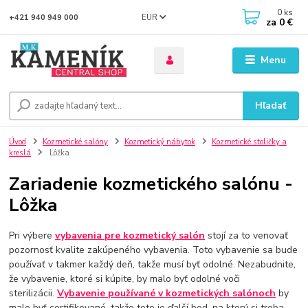
0
ks
EUR
+421 940 949 000
za
0 €
Menu
Hľadať
Úvod
Kozmetické salóny
Kozmetický nábytok
Kozmetické stoličky a
kreslá
Lôžka
Zariadenie kozmetického salónu -
Lôžka
Pri výbere
vybavenia pre kozmetický salón
stojí za to venovať
pozornosť kvalite zakúpeného vybavenia. Toto vybavenie sa bude
používať v takmer každý deň, takže musí byť odolné. Nezabudnite,
že vybavenie, ktoré si kúpite, by malo byť odolné voči
sterilizácii.
Vybavenie používané v kozmetických salónoch
by
malo byť certifikované, takže toto je ďalší bod, na ktorý si treba