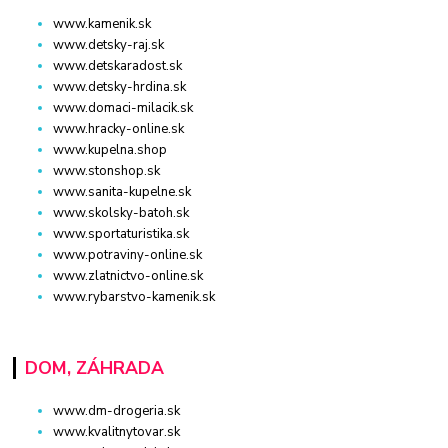
www.kamenik.sk
www.detsky-raj.sk
www.detskaradost.sk
www.detsky-hrdina.sk
www.domaci-milacik.sk
www.hracky-online.sk
www.kupelna.shop
www.stonshop.sk
www.sanita-kupelne.sk
www.skolsky-batoh.sk
www.sportaturistika.sk
www.potraviny-online.sk
www.zlatnictvo-online.sk
www.rybarstvo-kamenik.sk
DOM, ZÁHRADA
www.dm-drogeria.sk
www.kvalitnytovar.sk