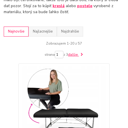
dať pozor. Stojí za to kúpiť
kreslá
alebo
postele
vyrobené z
materiálu, ktorý sa bude ľahko čistiť.
Najnovšie
Najlacnejšie
Najdrahšie
Zobrazujem 1-20 z 57
strana
z 3
ďalšie