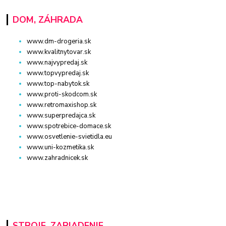
DOM, ZÁHRADA
www.dm-drogeria.sk
www.kvalitnytovar.sk
www.najvypredaj.sk
www.topvypredaj.sk
www.top-nabytok.sk
www.proti-skodcom.sk
www.retromaxishop.sk
www.superpredajca.sk
www.spotrebice-domace.sk
www.osvetlenie-svietidla.eu
www.uni-kozmetika.sk
www.zahradnicek.sk
STROJE, ZARIADENIE