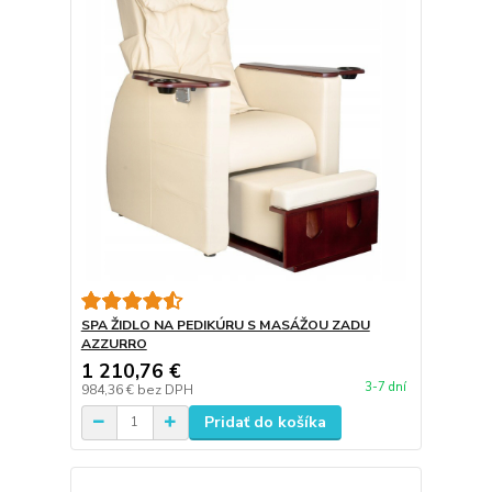
SPA ŽIDLO NA PEDIKÚRU S MASÁŽOU ZADU
AZZURRO
1 210,76 €
3-7 dní
984,36 €
bez DPH
Pridať do košíka