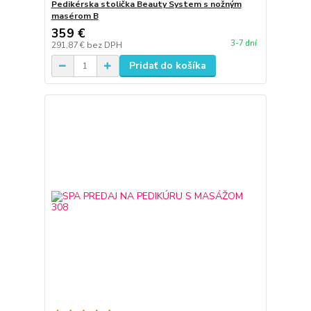
Pedikérska stolička Beauty System s nožným
masérom B
359 €
3-7 dní
291,87 €
bez DPH
Pridať do košíka