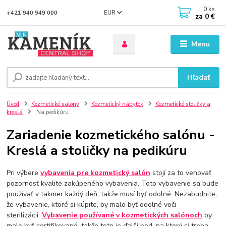
0
ks
EUR
+421 940 949 000
za
0 €
Menu
Hľadať
Úvod
Kozmetické salóny
Kozmetický nábytok
Kozmetické stoličky a
kreslá
Na pedikúru
Zariadenie kozmetického salónu -
Kreslá a stoličky na pedikúru
Pri výbere
vybavenia pre kozmetický salón
stojí za to venovať
pozornosť kvalite zakúpeného vybavenia. Toto vybavenie sa bude
používať v takmer každý deň, takže musí byť odolné. Nezabudnite,
že vybavenie, ktoré si kúpite, by malo byť odolné voči
sterilizácii.
Vybavenie používané v kozmetických salónoch
by
malo byť certifikované, takže toto je ďalší bod, na ktorý si treba