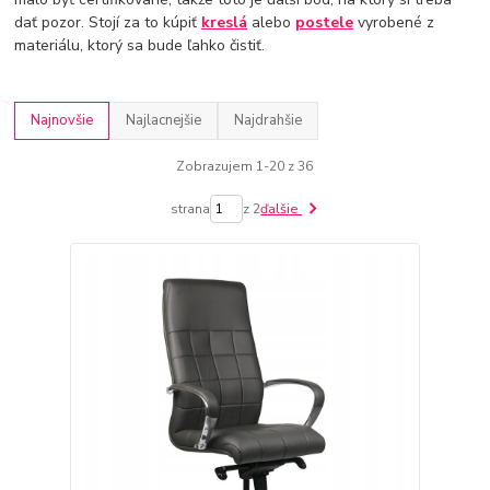
dať pozor. Stojí za to kúpiť
kreslá
alebo
postele
vyrobené z
materiálu, ktorý sa bude ľahko čistiť.
Najnovšie
Najlacnejšie
Najdrahšie
Zobrazujem 1-20 z 36
strana
z 2
ďalšie