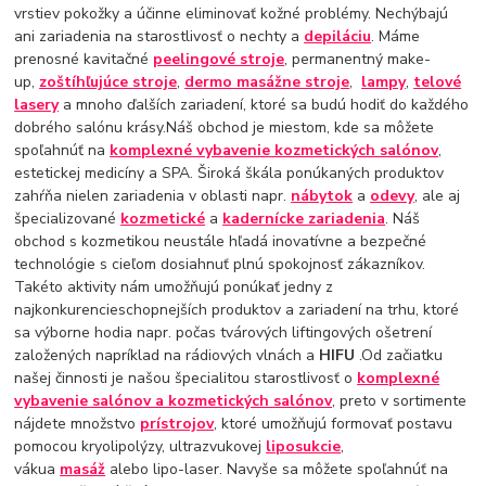
vrstiev pokožky a účinne eliminovať kožné problémy. Nechýbajú
ani zariadenia na starostlivosť o nechty a
depiláciu
. Máme
prenosné kavitačné
peelingové stroje
, permanentný make-
up,
zoštíhľujúce stroje
,
dermo masážne stroje
,
lampy
,
telové
lasery
a mnoho ďalších zariadení, ktoré sa budú hodiť do každého
dobrého salónu krásy.Náš obchod je miestom, kde sa môžete
spoľahnúť na
komplexné vybavenie kozmetických salónov
,
estetickej medicíny a SPA. Široká škála ponúkaných produktov
zahŕňa nielen zariadenia v oblasti napr.
nábytok
a
odevy
, ale aj
špecializované
kozmetické
a
kadernícke zariadenia
. Náš
obchod s kozmetikou neustále hľadá inovatívne a bezpečné
technológie s cieľom dosiahnuť plnú spokojnosť zákazníkov.
Takéto aktivity nám umožňujú ponúkať jedny z
najkonkurencieschopnejších produktov a zariadení na trhu, ktoré
sa výborne hodia napr. počas tvárových liftingových ošetrení
založených napríklad na rádiových vlnách a
HIFU
.Od začiatku
našej činnosti je našou špecialitou starostlivosť o
komplexné
vybavenie salónov a kozmetických salónov
, preto v sortimente
nájdete množstvo
prístrojov
, ktoré umožňujú formovať postavu
pomocou kryolipolýzy, ultrazvukovej
liposukcie
,
vákua
masáž
alebo lipo-laser. Navyše sa môžete spoľahnúť na