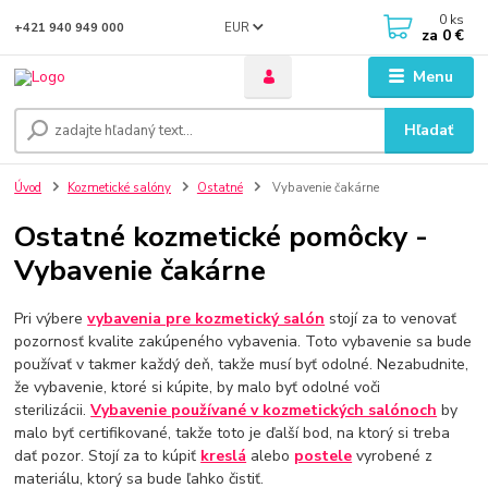
0
ks
EUR
+421 940 949 000
za
0 €
Menu
Hľadať
Úvod
Kozmetické salóny
Ostatné
Vybavenie čakárne
Ostatné kozmetické pomôcky -
Vybavenie čakárne
Pri výbere
vybavenia pre kozmetický salón
stojí za to venovať
pozornosť kvalite zakúpeného vybavenia. Toto vybavenie sa bude
používať v takmer každý deň, takže musí byť odolné. Nezabudnite,
že vybavenie, ktoré si kúpite, by malo byť odolné voči
sterilizácii.
Vybavenie používané v kozmetických salónoch
by
malo byť certifikované, takže toto je ďalší bod, na ktorý si treba
dať pozor. Stojí za to kúpiť
kreslá
alebo
postele
vyrobené z
materiálu, ktorý sa bude ľahko čistiť.