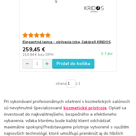
Elegantná lavica - obývacia izba, čakáreň KRIDOS
259,45 €
3-7 dní
210,94 €
bez DPH
Pridať do košíka
strana
z 1
Pri vykonávaní profesionálnych ošetrení v kozmetických salónoch
sú nevyhnutné špecializované
kozmetické prístroje
. Oplatí sa
investovať do najkvalitnejšieho, bezpečného a efektívneho
vybavenia, vďaka ktorému bude každý klient odchádzať
maximálne spokojný.Predstavujeme prístroje vytvorené s využitím
najnovších technológií, ktoré umožňujú preniknúť aj do hlbších