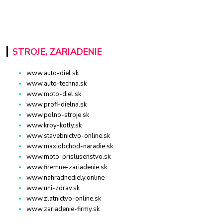
STROJE, ZARIADENIE
www.auto-diel.sk
www.auto-techna.sk
www.moto-diel.sk
www.profi-dielna.sk
www.polno-stroje.sk
www.krby-kotly.sk
www.stavebnictvo-online.sk
www.maxiobchod-naradie.sk
www.moto-prislusenstvo.sk
www.firemne-zariadenie.sk
www.nahradnediely.online
www.uni-zdrav.sk
www.zlatnictvo-online.sk
www.zariadenie-firmy.sk