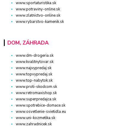
www.sportaturistika.sk
www.potraviny-online.sk
www.zlatnictvo-online.sk
www.rybarstvo-kamenik.sk
DOM, ZÁHRADA
www.dm-drogeria.sk
www.kvalitnytovar.sk
www.najvypredaj.sk
www.topvypredaj.sk
www.top-nabytok.sk
www.proti-skodcom.sk
www.retromaxishop.sk
www.superpredajca.sk
www.spotrebice-domace.sk
www.osvetlenie-svietidla.eu
www.uni-kozmetika.sk
www.zahradnicek.sk