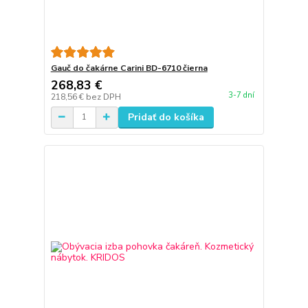
Gauč do čakárne Carini BD-6710 čierna
268,83 €
3-7 dní
218,56 €
bez DPH
Pridať do košíka