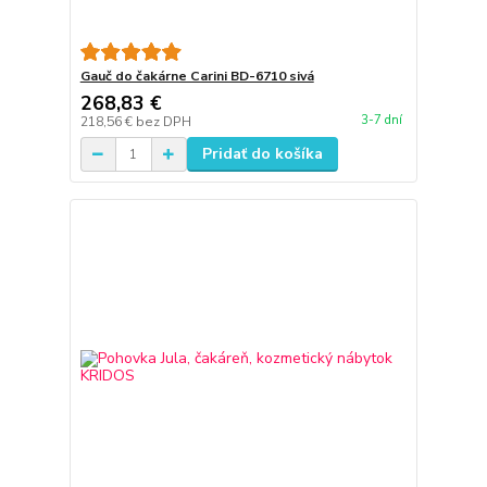
Gauč do čakárne Carini BD-6710 sivá
268,83 €
3-7 dní
218,56 €
bez DPH
Pridať do košíka