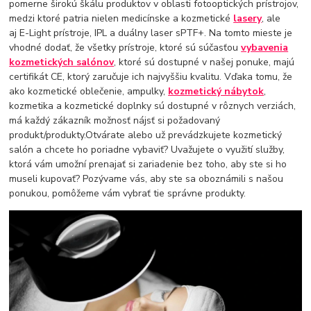
pomerne širokú škálu produktov v oblasti fotooptických prístrojov,
medzi ktoré patria nielen medicínske a kozmetické
lasery
, ale
aj E-Light prístroje, IPL a duálny laser sPTF+. Na tomto mieste je
vhodné dodať, že všetky prístroje, ktoré sú súčasťou
vybavenia
kozmetických salónov
, ktoré sú dostupné v našej ponuke, majú
certifikát CE, ktorý zaručuje ich najvyššiu kvalitu. Vďaka tomu, že
ako kozmetické oblečenie, ampulky,
kozmetický nábytok
,
kozmetika a kozmetické doplnky sú dostupné v rôznych verziách,
má každý zákazník možnosť nájsť si požadovaný
produkt/produkty.Otvárate alebo už prevádzkujete kozmetický
salón a chcete ho poriadne vybaviť? Uvažujete o využití služby,
ktorá vám umožní prenajať si zariadenie bez toho, aby ste si ho
museli kupovať? Pozývame vás, aby ste sa oboznámili s našou
ponukou, pomôžeme vám vybrať tie správne produkty.