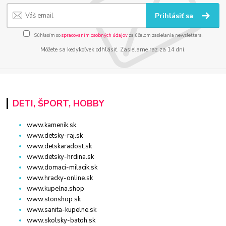
Prihlásiť sa
Súhlasím so
spracovaním osobných údajov
za účelom zasielania newslettera.
Môžete sa kedykoľvek odhlásiť. Zasielame raz za 14 dní.
DETI, ŠPORT, HOBBY
www.kamenik.sk
www.detsky-raj.sk
www.detskaradost.sk
www.detsky-hrdina.sk
www.domaci-milacik.sk
www.hracky-online.sk
www.kupelna.shop
www.stonshop.sk
www.sanita-kupelne.sk
www.skolsky-batoh.sk