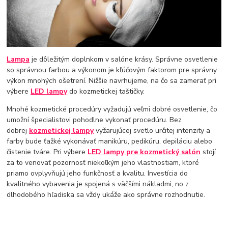
Lampa
je dôležitým doplnkom v salóne krásy. Správne osvetlenie
so správnou farbou a výkonom je kľúčovým faktorom pre správny
výkon mnohých ošetrení. Nižšie navrhujeme, na čo sa zamerať pri
výbere
LED lampy
do kozmetickej taštičky.
Mnohé kozmetické procedúry vyžadujú veľmi dobré osvetlenie, čo
umožní špecialistovi pohodlne vykonať procedúru. Bez
dobrej
kozmetickej lampy
vyžarujúcej svetlo určitej intenzity a
farby bude ťažké vykonávať manikúru, pedikúru, depiláciu alebo
čistenie tváre. Pri výbere
LED lampy pre kozmetický salón
stojí
za to venovať pozornosť niekoľkým jeho vlastnostiam, ktoré
priamo ovplyvňujú jeho funkčnosť a kvalitu. Investícia do
kvalitného vybavenia je spojená s väčšími nákladmi, no z
dlhodobého hľadiska sa vždy ukáže ako správne rozhodnutie.