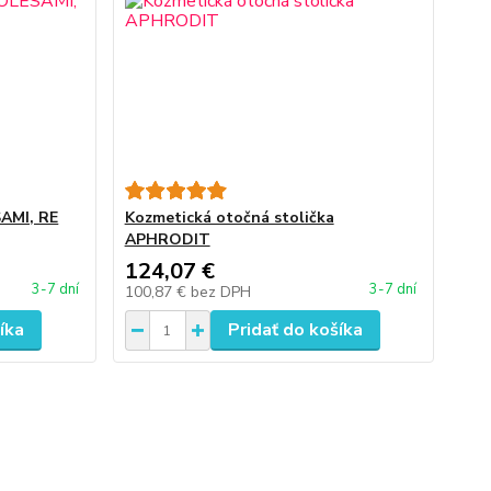
AMI, RE
Kozmetická otočná stolička
APHRODIT
124,07 €
3-7 dní
3-7 dní
100,87 €
bez DPH
íka
Pridať do košíka