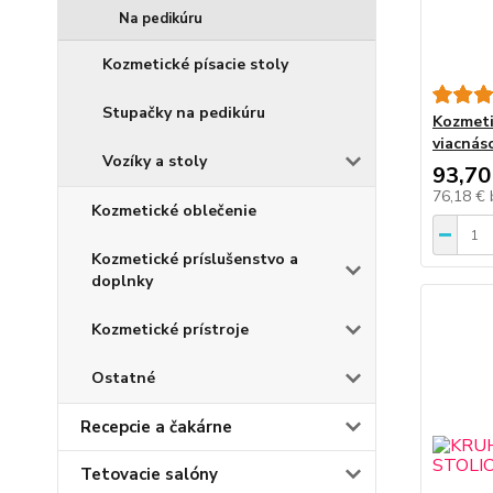
Na pedikúru
Kozmetické písacie stoly
Stupačky na pedikúru
Kozmeti
viacnás
Vozíky a stoly
93,70
76,18 €
Kozmetické oblečenie
Kozmetické príslušenstvo a
doplnky
Kozmetické prístroje
Ostatné
Recepcie a čakárne
Tetovacie salóny