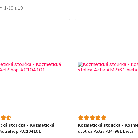
m 1-19 z 19
cká stolička - Kozmetická
Kozmetická stolička - Kozm
 ActiShop AC104101
stolica Activ AM-961 biela