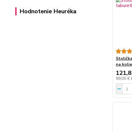
Hodnotenie Heuréka
Stoličk
na koli
121,8
99,05 €