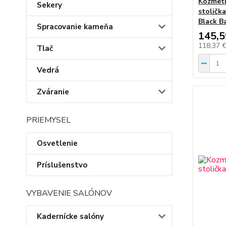
Kozmeti
Sekery
stoličk
Black B
Spracovanie kameňa
145,5
118,37 
Tlač
Vedrá
Zváranie
PRIEMYSEL
Osvetlenie
Príslušenstvo
VYBAVENIE SALÓNOV
Kadernícke salóny