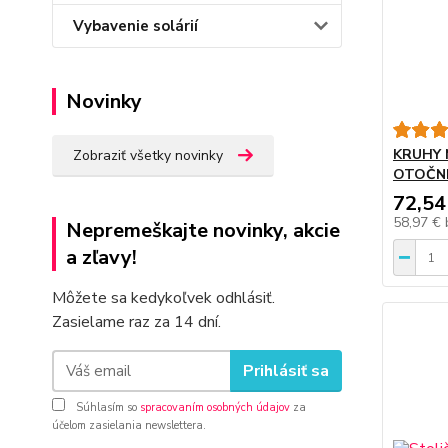
Vybavenie solárií
Novinky
KRUHY 
Zobraziť všetky novinky
OTOČNÉ
72,54
58,97 €
Nepremeškajte novinky, akcie
a zľavy!
Môžete sa kedykoľvek odhlásiť.
Zasielame raz za 14 dní.
Prihlásiť sa
Súhlasím so
spracovaním osobných údajov
za
účelom zasielania newslettera.