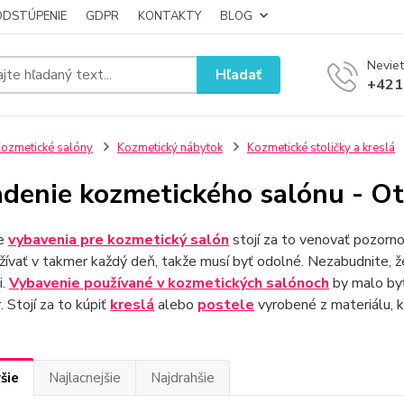
ODSTÚPENIE
GDPR
KONTAKTY
BLOG
Neviet
Hľadať
+421
ozmetické salóny
Kozmetický nábytok
Kozmetické stoličky a kreslá
adenie kozmetického salónu - Ot
re
vybavenia pre kozmetický salón
stojí za to venovať pozorn
ívať v takmer každý deň, takže musí byť odolné. Nezabudnite, že
i.
Vybavenie používané v kozmetických salónoch
by malo byť 
. Stojí za to kúpiť
kreslá
alebo
postele
vyrobené z materiálu, kt
šie
Najlacnejšie
Najdrahšie