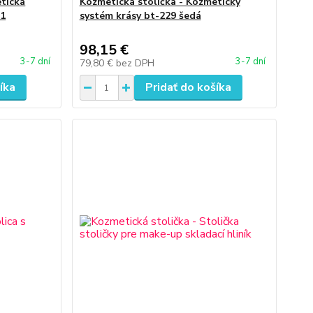
etická
Kozmetická stolička - Kozmetický
81
systém krásy bt-229 šedá
98,15 €
3-7 dní
3-7 dní
79,80 €
bez DPH
íka
Pridať do košíka