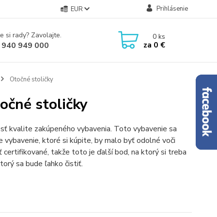
Prihlásenie
EUR
e si rady? Zavolajte.
0
ks
za
0 €
 940 949 000
Otočné stoličky
očné stoličky
osť kvalite zakúpeného vybavenia. Toto vybavenie sa
 vybavenie, ktoré si kúpite, by malo byť odolné voči
certifikované, takže toto je ďalší bod, na ktorý si treba
orý sa bude ľahko čistiť.