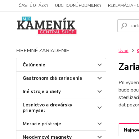
ČASTÉ OTÁZKY
OBCHODNÉ PODMIENKY
REKLAMÁCIA - 
FIREMNÉ ZARIADENIE
Úvod
K
Zari
Čalúnenie
Gastronomické zariadenie
Pri výbe
bude použ
Iné stroje a diely
sterilizáci
dať pozor
Lesníctvo a drevársky
priemysel
Meracie prístroje
Najnov
Neodymové magnety