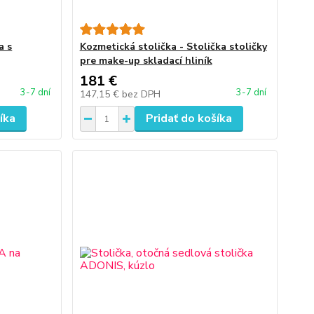
a s
Kozmetická stolička - Stolička stoličky
pre make-up skladací hliník
181 €
3-7 dní
3-7 dní
147,15 €
bez DPH
íka
Pridať do košíka