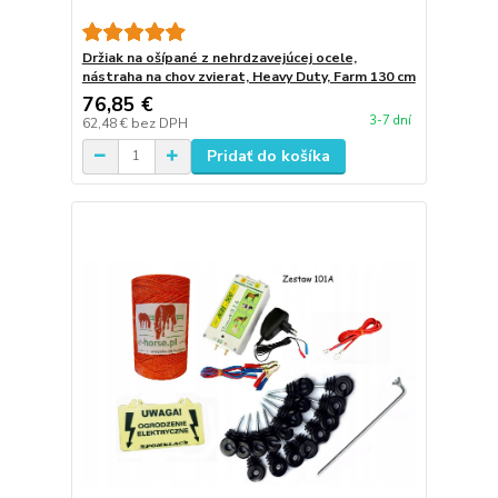
Držiak na ošípané z nehrdzavejúcej ocele,
nástraha na chov zvierat, Heavy Duty, Farm 130 cm
76,85 €
3-7 dní
62,48 €
bez DPH
Pridať do košíka