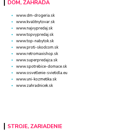
DOM, ZÁHRADA
www.dm-drogeria.sk
www.kvalitnytovar.sk
www.najvypredaj.sk
www.topvypredaj.sk
www.top-nabytok.sk
www.proti-skodcom.sk
www.retromaxishop.sk
www.superpredajca.sk
www.spotrebice-domace.sk
www.osvetlenie-svietidla.eu
www.uni-kozmetika.sk
www.zahradnicek.sk
STROJE, ZARIADENIE