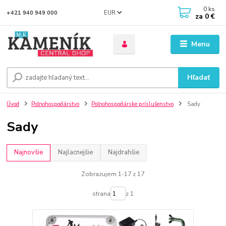
0
ks
EUR
+421 940 949 000
za
0 €
Menu
Hľadať
Úvod
Poľnohospodárstvo
Poľnohospodárske príslušenstvo
Sady
Sady
Najnovšie
Najlacnejšie
Najdrahšie
Zobrazujem 1-17 z 17
strana
z 1