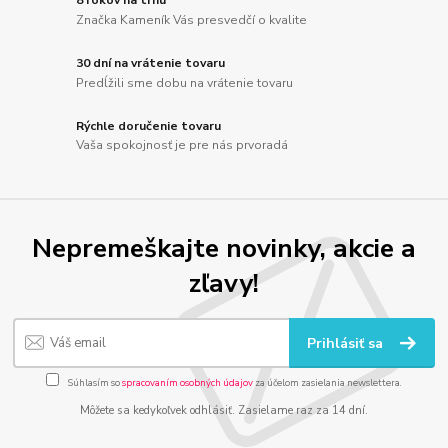
8 rokov na trhu
Značka Kameník Vás presvedčí o kvalite
30 dní na vrátenie tovaru
Predĺžili sme dobu na vrátenie tovaru
Rýchle doručenie tovaru
Vaša spokojnosť je pre nás prvoradá
Nepremeškajte novinky, akcie a
zľavy!
Prihlásiť sa
Súhlasím so
spracovaním osobných údajov
za účelom zasielania newslettera.
Môžete sa kedykoľvek odhlásiť. Zasielame raz za 14 dní.