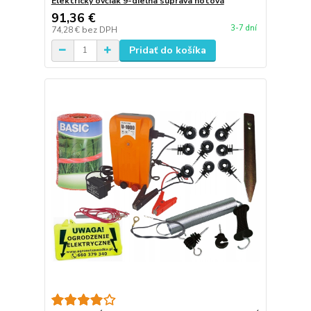
Elektrický ovčiak 9-dielna súprava hotová
91,36 €
3-7 dní
74,28 €
bez DPH
Pridať do košíka