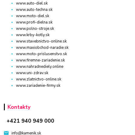
www.auto-diel.sk
www.auto-techna.sk
www.moto-diel.sk
www.profi-dielna.sk
www.polno-stroje.sk
www.krby-kotly.sk
www.stavebnictvo-online.sk
www.maxiobchod-naradie.sk
www.moto-prislusenstvo.sk
www.firemne-zariadenie.sk
www.nahradnediely.online
www.uni-zdrav.sk
www.zlatnictvo-online.sk
www.zariadenie-firmy.sk
Kontakty
+421 940 949 000
info@kamenik.sk