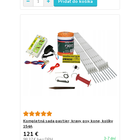
Pridať do košíka
Kompletná sada pastier, kravy, psy, kone, kolíky
154A
121 €
3-7 dní
98,37 €
bez DPH