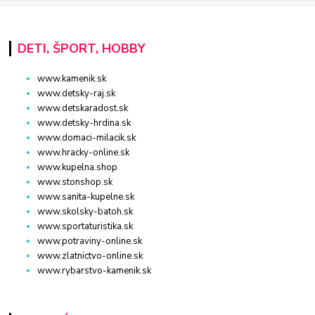
DETI, ŠPORT, HOBBY
www.kamenik.sk
www.detsky-raj.sk
www.detskaradost.sk
www.detsky-hrdina.sk
www.domaci-milacik.sk
www.hracky-online.sk
www.kupelna.shop
www.stonshop.sk
www.sanita-kupelne.sk
www.skolsky-batoh.sk
www.sportaturistika.sk
www.potraviny-online.sk
www.zlatnictvo-online.sk
www.rybarstvo-kamenik.sk