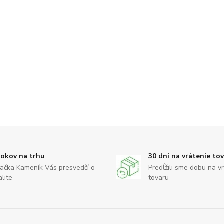
rokov na trhu
30 dní na vrátenie to
ačka Kameník Vás presvedčí o
Predĺžili sme dobu na v
alite
tovaru