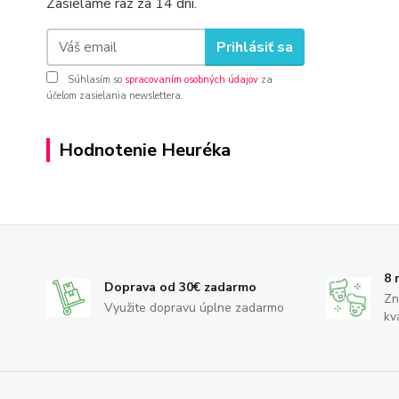
Zasielame raz za 14 dní.
Prihlásiť sa
Súhlasím so
spracovaním osobných údajov
za
účelom zasielania newslettera.
Hodnotenie Heuréka
8 
Doprava od 30€ zadarmo
Zn
Využite dopravu úplne zadarmo
kv