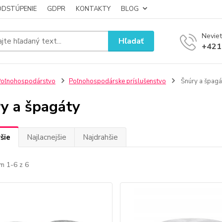
ODSTÚPENIE
GDPR
KONTAKTY
BLOG
Neviet
Hľadať
+421
oľnohospodárstvo
Poľnohospodárske príslušenstvo
Šnúry a špagá
y a špagáty
šie
Najlacnejšie
Najdrahšie
m 1-6 z 6