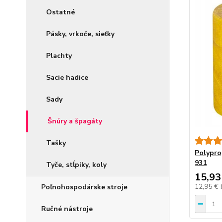
Ostatné
Pásky, vrkoče, sieťky
Plachty
Sacie hadice
Sady
Šnúry a špagáty
Tašky
Polypro
931
Tyče, stĺpiky, koly
15,93
12,95 €
Poľnohospodárske stroje
Ručné nástroje