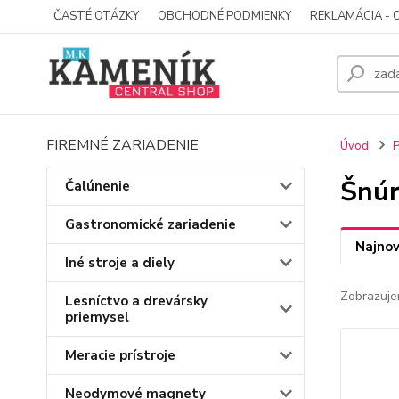
ČASTÉ OTÁZKY
OBCHODNÉ PODMIENKY
REKLAMÁCIA - 
FIREMNÉ ZARIADENIE
Úvod
P
Šnúr
Čalúnenie
Gastronomické zariadenie
Najnov
Iné stroje a diely
Zobrazuje
Lesníctvo a drevársky
priemysel
Meracie prístroje
Neodymové magnety