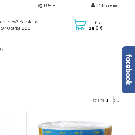
Prihlásenie
EUR
e si rady? Zavolajte.
0
ks
za
0 €
 940 949 000
ty
strana
z 1