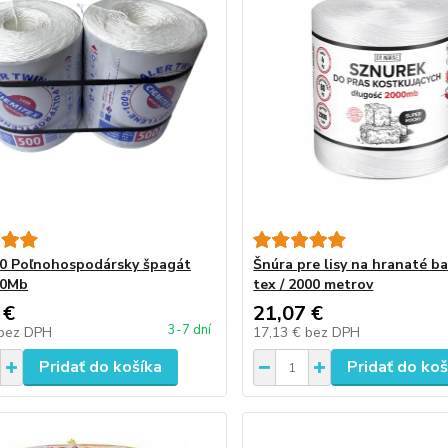
0 Poľnohospodársky špagát
Šnúra pre lisy na hranaté ba
00Mb
tex / 2000 metrov
 €
21,07 €
3-7 dní
bez DPH
17,13 €
bez DPH
Pridať do košíka
Pridať do koš