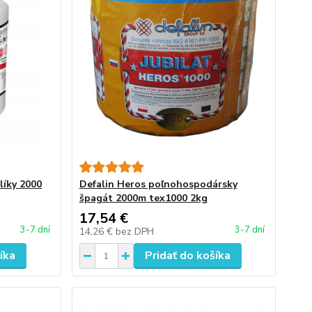
líky 2000
Defalin Heros poľnohospodársky
špagát 2000m tex1000 2kg
17,54 €
3-7 dní
3-7 dní
14,26 €
bez DPH
íka
Pridať do košíka