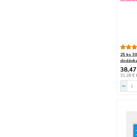
25 ks 3
dodávka
38,47
31,28 €