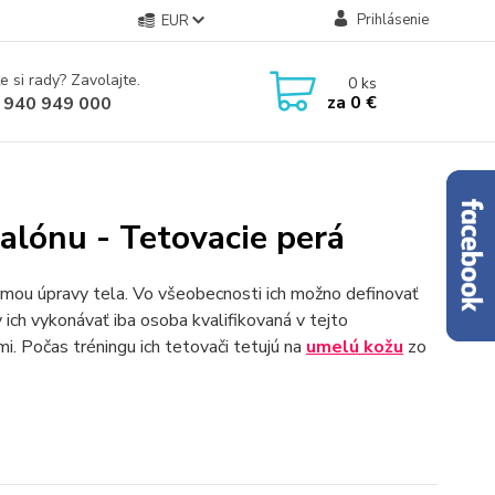
Prihlásenie
EUR
e si rady? Zavolajte.
0
ks
za
0 €
 940 949 000
alónu - Tetovacie perá
ormou úpravy tela. Vo všeobecnosti ich možno definovať
 ich vykonávať iba osoba kvalifikovaná v tejto
mi. Počas tréningu ich tetovači tetujú na
umelú kožu
zo