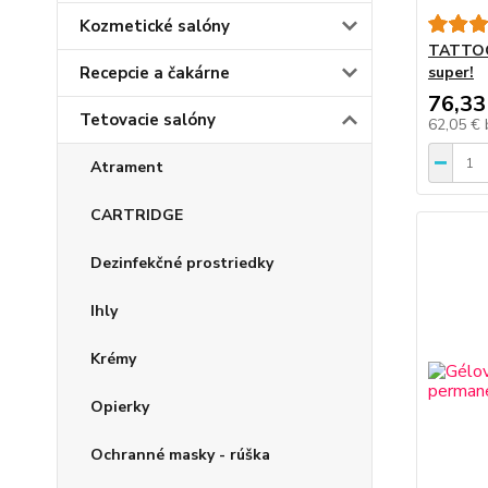
Kozmetické salóny
TATTOO
Recepcie a čakárne
super!
76,33
Tetovacie salóny
62,05 €
Atrament
CARTRIDGE
Dezinfekčné prostriedky
Ihly
Krémy
Opierky
Ochranné masky - rúška