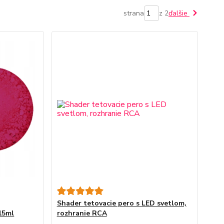
strana
z 2
ďalšie
Shader tetovacie pero s LED svetlom,
15ml
rozhranie RCA