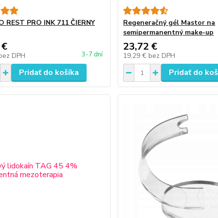
 REST PRO INK 711 ČIERNY
Regeneračný gél Mastor na
semipermanentný make-up
 €
23,72 €
3-7 dní
bez DPH
19,29 €
bez DPH
Pridať do košíka
Pridať do koš