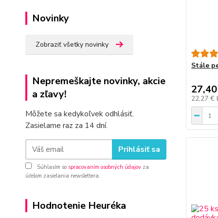
Novinky
Zobraziť všetky novinky
Stále pe
Nepremeškajte novinky, akcie
27,40
a zľavy!
22,27 €
Môžete sa kedykoľvek odhlásiť.
Zasielame raz za 14 dní.
Prihlásiť sa
Súhlasím so
spracovaním osobných údajov
za
účelom zasielania newslettera.
Hodnotenie Heuréka