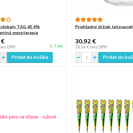
lidokaín TAG 45 4%
Priehľadný držiak tetovacie
entná mezoterapia
 €
30,92 €
3-7 dní
bez DPH
25,14 €
bez DPH
Pridať do košíka
Pridať do koš