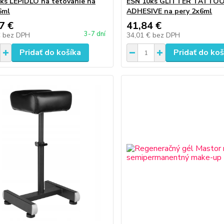
ks LEPIDLO na tetovanie na
ESN 10ks GLITTER TATTO
6ml
ADHESIVE na pery 2x6ml
7 €
41,84 €
3-7 dní
€
bez DPH
34,01 €
bez DPH
Pridať do košíka
Pridať do koš