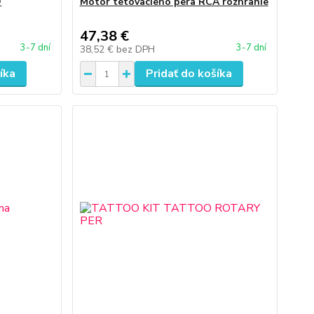
O
Motor tetovacieho pera RCA rozhranie
47,38 €
3-7 dní
3-7 dní
38,52 €
bez DPH
íka
Pridať do košíka