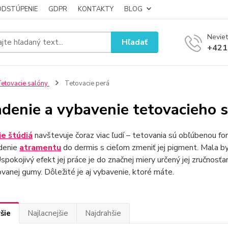
ODSTÚPENIE
GDPR
KONTAKTY
BLOG
Neviet
Hľadať
+421
etovacie salóny
Tetovacie perá
adenie a vybavenie tetovacieho s
e štúdiá
navštevuje čoraz viac ľudí – tetovania sú obľúbenou f
denie
atramentu
do dermis s cieľom zmeniť jej pigment. Mala by
Uspokojivý efekt jej práce je do značnej miery určený jej zručnosťa
ovanej gumy. Dôležité je aj vybavenie, ktoré máte.
šie
Najlacnejšie
Najdrahšie