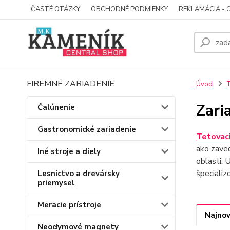
ČASTÉ OTÁZKY
OBCHODNÉ PODMIENKY
REKLAMÁCIA - 
FIREMNÉ ZARIADENIE
Úvod
T
Zari
Čalúnenie
Gastronomické zariadenie
Tetovaci
ako zave
Iné stroje a diely
oblasti. 
špecializ
Lesníctvo a drevársky
priemysel
Meracie prístroje
Najnov
Neodymové magnety