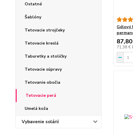
Ostatné
Šablóny
Gélový 
Tetovacie strojčeky
perman
87,80
Tetovacie kreslá
71,38 €
Taburetky a stoličky
Tetovacie súpravy
Tetovanie obočia
Tetovacie perá
Umelá koža
Vybavenie solárií