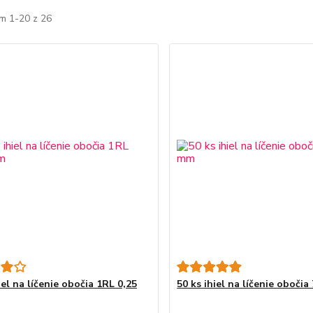
m 1-20 z 26
iel na líčenie obočia 1RL 0,25
50 ks ihiel na líčenie oboči