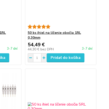
 1RL
50 ks ihiel na líčenie obočia 1RL
0,30mm
54,49 €
3-7 dní
3-7 dní
44,30 €
bez DPH
íka
Pridať do košíka