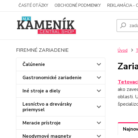
ČASTÉ OTÁZKY
OBCHODNÉ PODMIENKY
REKLAMÁCIA - 
FIREMNÉ ZARIADENIE
Úvod
T
Zari
Čalúnenie
Gastronomické zariadenie
Tetovaci
ako zave
Iné stroje a diely
oblasti. 
špecializ
Lesníctvo a drevársky
priemysel
Meracie prístroje
Najnov
Neodymové magnety