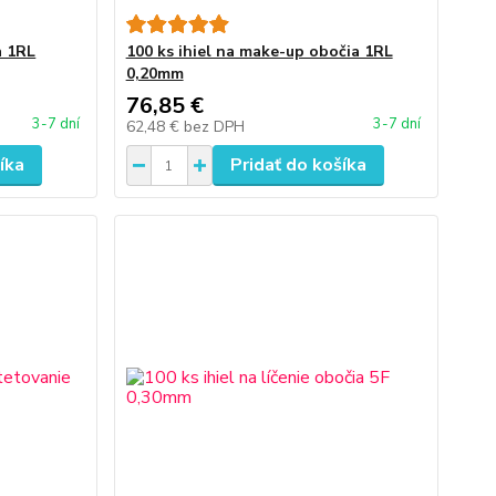
a 1RL
100 ks ihiel na make-up obočia 1RL
0,20mm
76,85 €
3-7 dní
3-7 dní
62,48 €
bez DPH
íka
Pridať do košíka