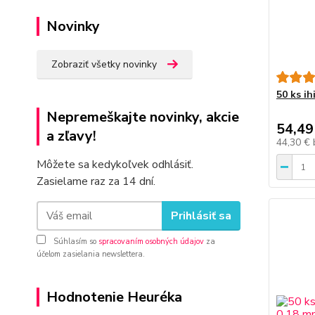
Novinky
Zobraziť všetky novinky
50 ks ih
Nepremeškajte novinky, akcie
54,49
a zľavy!
44,30 €
Môžete sa kedykoľvek odhlásiť.
Zasielame raz za 14 dní.
Prihlásiť sa
Súhlasím so
spracovaním osobných údajov
za
účelom zasielania newslettera.
Hodnotenie Heuréka