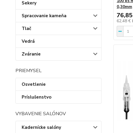
100 ks 
Sekery
0,30mm
76,85
Spracovanie kameňa
62,48 €
Tlač
Vedrá
Zváranie
PRIEMYSEL
Osvetlenie
Príslušenstvo
VYBAVENIE SALÓNOV
Kadernícke salóny