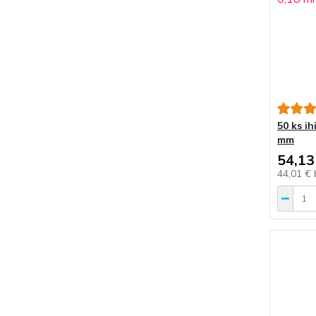
50 ks ih
mm
54,13
44,01 €