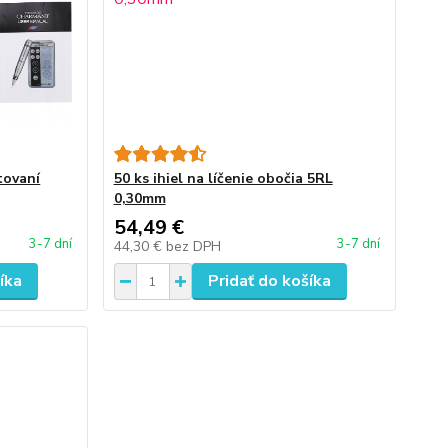
tovaní
50 ks ihiel na líčenie obočia 5RL
0,30mm
54,49 €
3-7 dní
3-7 dní
44,30 €
bez DPH
íka
Pridať do košíka