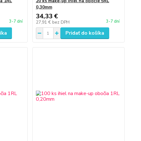
ia 1RL
20 ks make-up ihiel na obočie 5RL
0,30mm
34,33 €
3-7 dní
3-7 dní
27,91 €
bez DPH
íka
Pridať do košíka