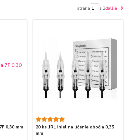
strana
z 2
ďalšie
a 7F 0,30 mm
20 ks 1RL ihiel na líčenie obočia 0,35
mm