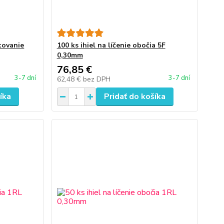
tovanie
100 ks ihiel na líčenie obočia 5F
0,30mm
76,85 €
3-7 dní
3-7 dní
62,48 €
bez DPH
íka
Pridať do košíka