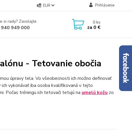
Prihlásenie
EUR
e si rady? Zavolajte.
0
ks
za
0 €
 940 949 000
salónu - Tetovanie obočia
ormou úpravy tela. Vo všeobecnosti ich možno definovať
 ich vykonávať iba osoba kvalifikovaná v tejto
mi. Počas tréningu ich tetovači tetujú na
umelú kožu
zo