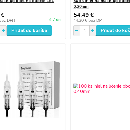
make-up ihiel na obočie 1RL
50 ks ihiel na make-up oboč
0,20mm
 €
54,49 €
3-7 dní
bez DPH
44,30 €
bez DPH
Pridať do košíka
Pridať do koš