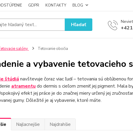
ODSTÚPENIE
GDPR
KONTAKTY
BLOG
Neviet
Hľadať
+421
etovacie salóny
Tetovanie obočia
adenie a vybavenie tetovacieho 
e štúdiá
navštevuje čoraz viac ľudí – tetovania sú obľúbenou f
denie
atramentu
do dermis s cieľom zmeniť jej pigment. Mala by
Uspokojivý efekt jej práce je do značnej miery určený jej zručnosťa
ovanej gumy. Dôležité je aj vybavenie, ktoré máte.
šie
Najlacnejšie
Najdrahšie