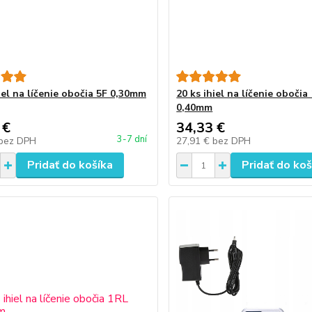
iel na líčenie obočia 5F 0,30mm
20 ks ihiel na líčenie obočia
0,40mm
 €
34,33 €
3-7 dní
bez DPH
27,91 €
bez DPH
Pridať do košíka
Pridať do koš