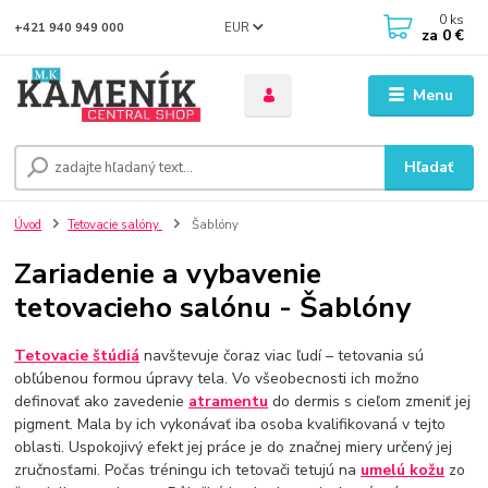
0
ks
EUR
+421 940 949 000
za
0 €
Menu
Hľadať
Úvod
Tetovacie salóny
Šablóny
Zariadenie a vybavenie
tetovacieho salónu - Šablóny
Tetovacie štúdiá
navštevuje čoraz viac ľudí – tetovania sú
obľúbenou formou úpravy tela. Vo všeobecnosti ich možno
definovať ako zavedenie
atramentu
do dermis s cieľom zmeniť jej
pigment. Mala by ich vykonávať iba osoba kvalifikovaná v tejto
oblasti. Uspokojivý efekt jej práce je do značnej miery určený jej
zručnosťami. Počas tréningu ich tetovači tetujú na
umelú kožu
zo