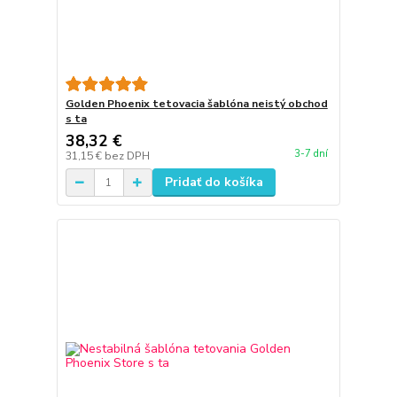
Golden Phoenix tetovacia šablóna neistý obchod
s ta
38,32 €
3-7 dní
31,15 €
bez DPH
Pridať do košíka