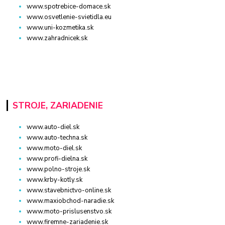
www.spotrebice-domace.sk
www.osvetlenie-svietidla.eu
www.uni-kozmetika.sk
www.zahradnicek.sk
STROJE, ZARIADENIE
www.auto-diel.sk
www.auto-techna.sk
www.moto-diel.sk
www.profi-dielna.sk
www.polno-stroje.sk
www.krby-kotly.sk
www.stavebnictvo-online.sk
www.maxiobchod-naradie.sk
www.moto-prislusenstvo.sk
www.firemne-zariadenie.sk