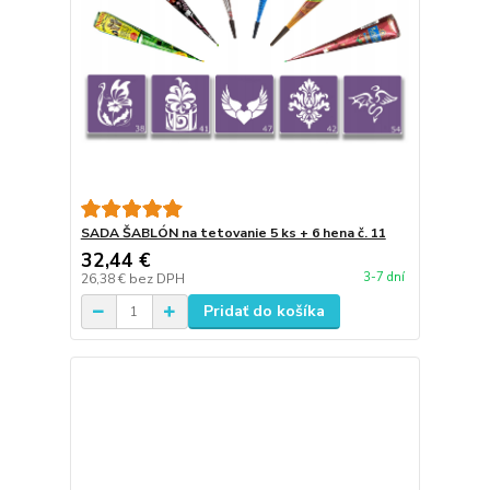
SADA ŠABLÓN na tetovanie 5 ks + 6 hena č. 11
32,44 €
3-7 dní
26,38 €
bez DPH
Pridať do košíka