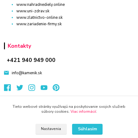
www.nahradnediely.online
www.uni-zdrav.sk
www.zlatnictvo-online.sk
www.zariadenie-firmy.sk
Kontakty
+421 940 949 000
info@kamenik.sk
Tieto webové stránky využívajú na poskytovanie svojich služieb
súbory cookies.
Viac informácií
.
© 2024 Všetky práva vyhradené KAMENIK.SK
Vytvorené na
Eshop-rychlo.sk
Súhlasím
Nastavenia