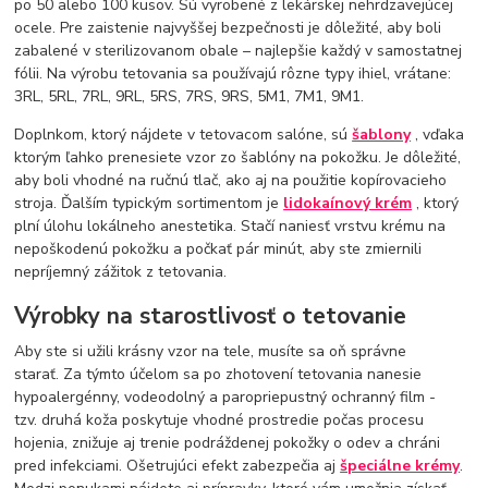
po 50 alebo 100 kusov. Sú vyrobené z lekárskej nehrdzavejúcej
ocele. Pre zaistenie najvyššej bezpečnosti je dôležité, aby boli
zabalené v sterilizovanom obale – najlepšie každý v samostatnej
fólii. Na výrobu tetovania sa používajú rôzne typy ihiel, vrátane:
3RL, 5RL, 7RL, 9RL, 5RS, 7RS, 9RS, 5M1, 7M1, 9M1.
Doplnkom, ktorý nájdete v tetovacom salóne, sú
šablony
, vďaka
ktorým ľahko prenesiete vzor zo šablóny na pokožku. Je dôležité,
aby boli vhodné na ručnú tlač, ako aj na použitie kopírovacieho
stroja. Ďalším typickým sortimentom je
lidokaínový krém
, ktorý
plní úlohu lokálneho anestetika. Stačí naniesť vrstvu krému na
nepoškodenú pokožku a počkať pár minút, aby ste zmiernili
nepríjemný zážitok z tetovania.
Výrobky na starostlivosť o tetovanie
Aby ste si užili krásny vzor na tele, musíte sa oň správne
starať. Za týmto účelom sa po zhotovení tetovania nanesie
hypoalergénny, vodeodolný a paropriepustný ochranný film -
tzv. druhá koža poskytuje vhodné prostredie počas procesu
hojenia, znižuje aj trenie podráždenej pokožky o odev a chráni
pred infekciami. Ošetrujúci efekt zabezpečia aj
špeciálne krémy
.