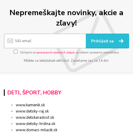
Nepremeškajte novinky, akcie a
zľavy!
Prihlásiť sa
Súhlasím so
spracovaním osobných údajov
za účelom zasielania newslettera.
Môžete sa kedykoľvek odhlásiť. Zasielame raz za 14 dní.
DETI, ŠPORT, HOBBY
www.kamenik.sk
www.detsky-raj.sk
www.detskaradost.sk
www.detsky-hrdina.sk
www.domaci-milacik.sk