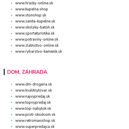
www.hracky-online.sk
www.kupelna.shop
www.stonshop.sk
www.sanita-kupelne.sk
www.skolsky-batoh.sk
www.sportaturistika.sk
www.potraviny-online.sk
www.zlatnictvo-online.sk
www.rybarstvo-kamenik.sk
DOM, ZÁHRADA
www.dm-drogeria.sk
www.kvalitnytovar.sk
www.najvypredaj.sk
www.topvypredaj.sk
www.top-nabytok.sk
www.proti-skodcom.sk
www.retromaxishop.sk
www.superpredajca.sk