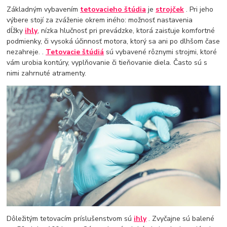
Základným vybavením
tetovacieho štúdia
je
strojček
. Pri jeho
výbere stojí za zváženie okrem iného: možnosť nastavenia
dĺžky
ihly
, nízka hlučnosť pri prevádzke, ktorá zaisťuje komfortné
podmienky, či vysoká účinnosť motora, ktorý sa ani po dlhšom čase
nezahreje. .
Tetovacie štúdiá
sú vybavené rôznymi strojmi, ktoré
vám urobia kontúry, vyplňovanie či tieňovanie diela. Často sú s
nimi zahrnuté atramenty.
Dôležitým tetovacím príslušenstvom sú
ihly
. Zvyčajne sú balené