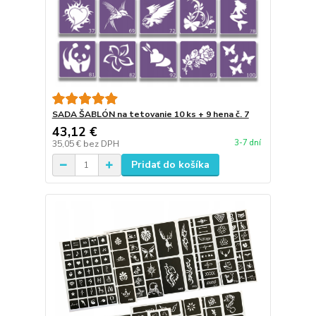
SADA ŠABLÓN na tetovanie 10 ks + 9 hena č. 7
43,12 €
3-7 dní
35,05 €
bez DPH
Pridať do košíka