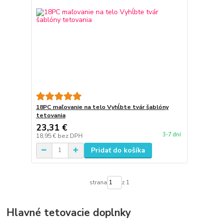
18PC maľovanie na telo Vyhĺbte tvár šablóny
tetovania
23,31 €
3-7 dní
18,95 €
bez DPH
Pridať do košíka
strana
z 1
Hlavné tetovacie doplnky