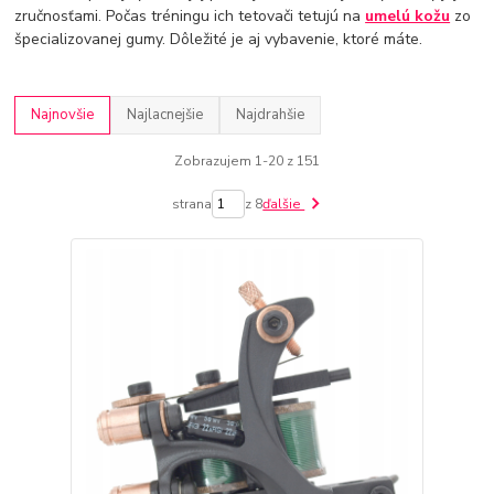
zručnosťami. Počas tréningu ich tetovači tetujú na
umelú kožu
zo
špecializovanej gumy. Dôležité je aj vybavenie, ktoré máte.
Najnovšie
Najlacnejšie
Najdrahšie
Zobrazujem 1-20 z 151
strana
z 8
ďalšie