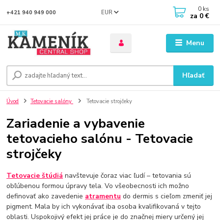
0
ks
EUR
+421 940 949 000
za
0 €
Menu
Hľadať
Úvod
Tetovacie salóny
Tetovacie strojčeky
Zariadenie a vybavenie
tetovacieho salónu - Tetovacie
strojčeky
Tetovacie štúdiá
navštevuje čoraz viac ľudí – tetovania sú
obľúbenou formou úpravy tela. Vo všeobecnosti ich možno
definovať ako zavedenie
atramentu
do dermis s cieľom zmeniť jej
pigment. Mala by ich vykonávať iba osoba kvalifikovaná v tejto
oblasti. Uspokojivý efekt jej práce je do značnej miery určený jej