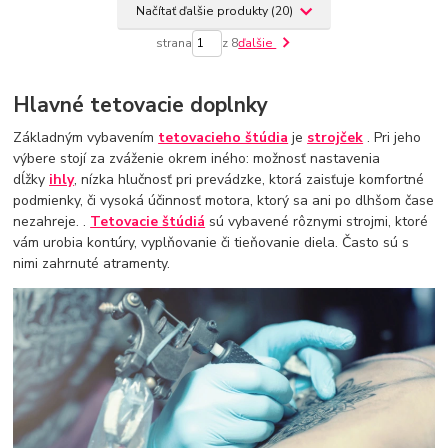
Načítať ďalšie produkty (20)
strana
z 8
ďalšie
Hlavné tetovacie doplnky
Základným vybavením
tetovacieho štúdia
je
strojček
. Pri jeho
výbere stojí za zváženie okrem iného: možnosť nastavenia
dĺžky
ihly
, nízka hlučnosť pri prevádzke, ktorá zaisťuje komfortné
podmienky, či vysoká účinnosť motora, ktorý sa ani po dlhšom čase
nezahreje. .
Tetovacie štúdiá
sú vybavené rôznymi strojmi, ktoré
vám urobia kontúry, vyplňovanie či tieňovanie diela. Často sú s
nimi zahrnuté atramenty.