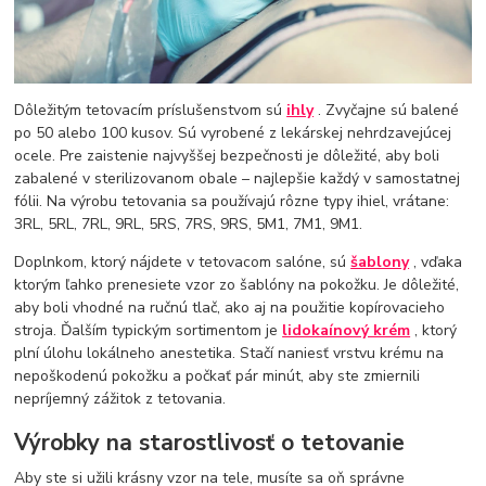
Dôležitým tetovacím príslušenstvom sú
ihly
. Zvyčajne sú balené
po 50 alebo 100 kusov. Sú vyrobené z lekárskej nehrdzavejúcej
ocele. Pre zaistenie najvyššej bezpečnosti je dôležité, aby boli
zabalené v sterilizovanom obale – najlepšie každý v samostatnej
fólii. Na výrobu tetovania sa používajú rôzne typy ihiel, vrátane:
3RL, 5RL, 7RL, 9RL, 5RS, 7RS, 9RS, 5M1, 7M1, 9M1.
Doplnkom, ktorý nájdete v tetovacom salóne, sú
šablony
, vďaka
ktorým ľahko prenesiete vzor zo šablóny na pokožku. Je dôležité,
aby boli vhodné na ručnú tlač, ako aj na použitie kopírovacieho
stroja. Ďalším typickým sortimentom je
lidokaínový krém
, ktorý
plní úlohu lokálneho anestetika. Stačí naniesť vrstvu krému na
nepoškodenú pokožku a počkať pár minút, aby ste zmiernili
nepríjemný zážitok z tetovania.
Výrobky na starostlivosť o tetovanie
Aby ste si užili krásny vzor na tele, musíte sa oň správne