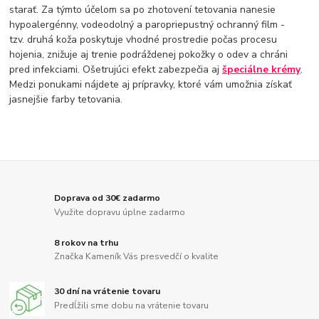
starať. Za týmto účelom sa po zhotovení tetovania nanesie
hypoalergénny, vodeodolný a paropriepustný ochranný film -
tzv. druhá koža poskytuje vhodné prostredie počas procesu
hojenia, znižuje aj trenie podráždenej pokožky o odev a chráni
pred infekciami. Ošetrujúci efekt zabezpečia aj
špeciálne krémy
.
Medzi ponukami nájdete aj prípravky, ktoré vám umožnia získať
jasnejšie farby tetovania.
Doprava od 30€ zadarmo
Využite dopravu úplne zadarmo
8 rokov na trhu
Značka Kameník Vás presvedčí o kvalite
30 dní na vrátenie tovaru
Predĺžili sme dobu na vrátenie tovaru