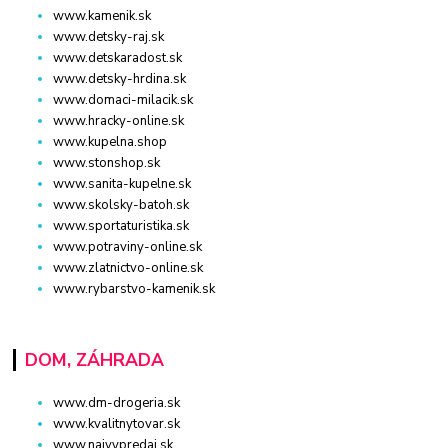
www.kamenik.sk
www.detsky-raj.sk
www.detskaradost.sk
www.detsky-hrdina.sk
www.domaci-milacik.sk
www.hracky-online.sk
www.kupelna.shop
www.stonshop.sk
www.sanita-kupelne.sk
www.skolsky-batoh.sk
www.sportaturistika.sk
www.potraviny-online.sk
www.zlatnictvo-online.sk
www.rybarstvo-kamenik.sk
DOM, ZÁHRADA
www.dm-drogeria.sk
www.kvalitnytovar.sk
www.najvypredaj.sk