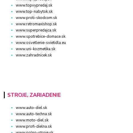
www.topvypredaj.sk
www.top-nabytok.sk
www.proti-skodcom.sk
www.retromaxishop.sk
www.superpredajca.sk
www.spotrebice-domace.sk
www.osvetlenie-svietidla.eu
www.uni-kozmetika.sk
www.zahradnicek.sk
STROJE, ZARIADENIE
www.auto-diel.sk
www.auto-techna.sk
www.moto-diel.sk
www.profi-dielna.sk
www.polno-stroje.sk