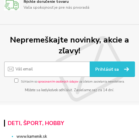
Rýchle doručenie tovaru
Vaša spokojnosť je pre nás prvoradá
Nepremeškajte novinky, akcie a
zľavy!
Prihlásiť sa
Súhlasím so
spracovaním osobných údajov
za účelom zasielania newslettera.
Môžete sa kedykoľvek odhlásiť. Zasielame raz za 14 dní.
DETI, ŠPORT, HOBBY
www.kamenik.sk