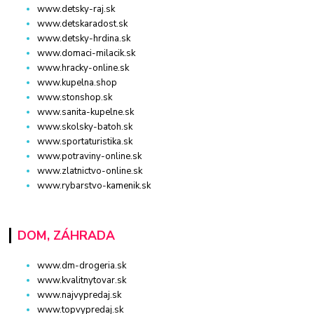
www.detsky-raj.sk
www.detskaradost.sk
www.detsky-hrdina.sk
www.domaci-milacik.sk
www.hracky-online.sk
www.kupelna.shop
www.stonshop.sk
www.sanita-kupelne.sk
www.skolsky-batoh.sk
www.sportaturistika.sk
www.potraviny-online.sk
www.zlatnictvo-online.sk
www.rybarstvo-kamenik.sk
DOM, ZÁHRADA
www.dm-drogeria.sk
www.kvalitnytovar.sk
www.najvypredaj.sk
www.topvypredaj.sk