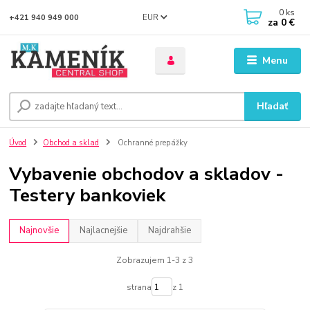
0
ks
EUR
+421 940 949 000
za
0 €
Menu
Hľadať
Úvod
Obchod a sklad
Ochranné prepážky
Vybavenie obchodov a skladov -
Testery bankoviek
Najnovšie
Najlacnejšie
Najdrahšie
Zobrazujem 1-3 z 3
strana
z 1