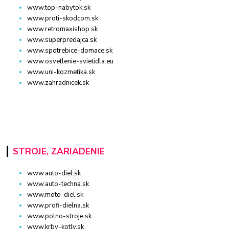
www.top-nabytok.sk
www.proti-skodcom.sk
www.retromaxishop.sk
www.superpredajca.sk
www.spotrebice-domace.sk
www.osvetlenie-svietidla.eu
www.uni-kozmetika.sk
www.zahradnicek.sk
STROJE, ZARIADENIE
www.auto-diel.sk
www.auto-techna.sk
www.moto-diel.sk
www.profi-dielna.sk
www.polno-stroje.sk
www.krby-kotly.sk