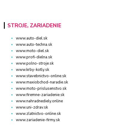
STROJE, ZARIADENIE
www.auto-diel.sk
www.auto-techna.sk
www.moto-diel.sk
www.profi-dielna.sk
www.polno-stroje.sk
www.krby-kotly.sk
www.stavebnictvo-online.sk
www.maxiobchod-naradie.sk
www.moto-prislusenstvo.sk
www.firemne-zariadenie.sk
www.nahradnediely.online
www.uni-zdrav.sk
www.zlatnictvo-online.sk
www.zariadenie-firmy.sk