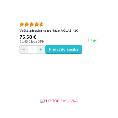
Veľká zásuvka na peniaze ACLAS 410
75,58 €
3-7 dní
61,45 €
bez DPH
Pridať do košíka