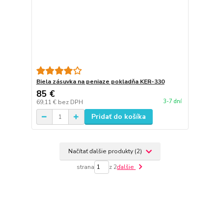
Biela zásuvka na peniaze pokladňa KER-330
85 €
3-7 dní
69,11 €
bez DPH
Pridať do košíka
Načítať ďalšie produkty (2)
strana
z 2
ďalšie