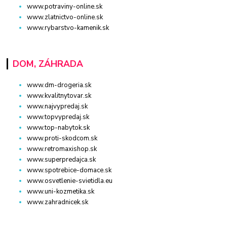
www.potraviny-online.sk
www.zlatnictvo-online.sk
www.rybarstvo-kamenik.sk
DOM, ZÁHRADA
www.dm-drogeria.sk
www.kvalitnytovar.sk
www.najvypredaj.sk
www.topvypredaj.sk
www.top-nabytok.sk
www.proti-skodcom.sk
www.retromaxishop.sk
www.superpredajca.sk
www.spotrebice-domace.sk
www.osvetlenie-svietidla.eu
www.uni-kozmetika.sk
www.zahradnicek.sk