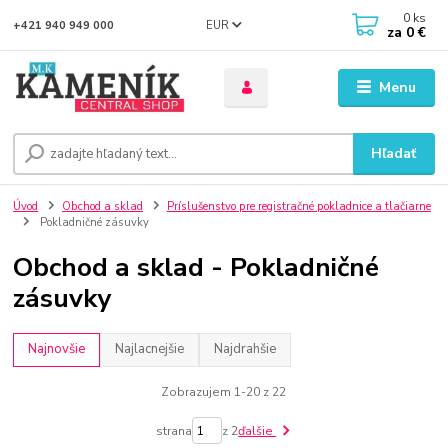
0
ks
EUR
+421 940 949 000
za
0 €
Menu
Hľadať
Úvod
Obchod a sklad
Príslušenstvo pre registračné pokladnice a tlačiarne
Pokladničné zásuvky
Obchod a sklad - Pokladničné
zásuvky
Najnovšie
Najlacnejšie
Najdrahšie
Zobrazujem 1-20 z 22
strana
z 2
ďalšie