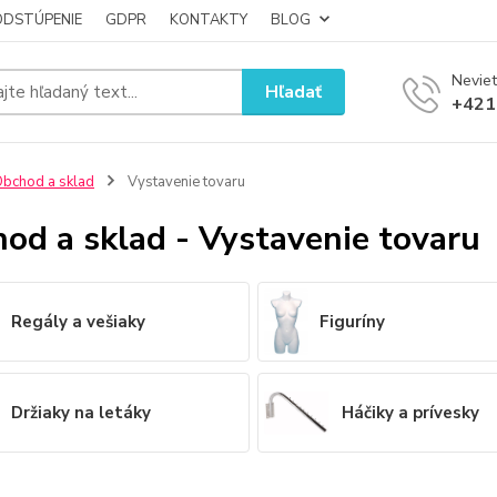
ODSTÚPENIE
GDPR
KONTAKTY
BLOG
Neviet
Hľadať
+421
bchod a sklad
Vystavenie tovaru
od a sklad - Vystavenie tovaru
Regály a vešiaky
Figuríny
Držiaky na letáky
Háčiky a prívesky