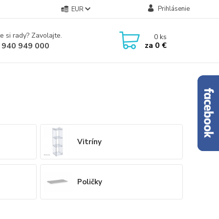
Prihlásenie
EUR
e si rady? Zavolajte.
0
ks
za
0 €
 940 949 000
Vitríny
Poličky