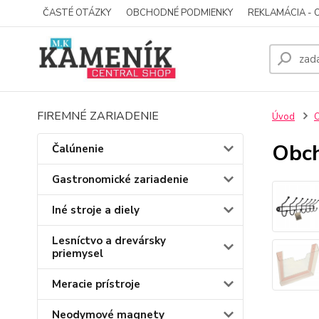
ČASTÉ OTÁZKY
OBCHODNÉ PODMIENKY
REKLAMÁCIA - 
FIREMNÉ ZARIADENIE
Úvod
O
Obch
Čalúnenie
Gastronomické zariadenie
Iné stroje a diely
Lesníctvo a drevársky
priemysel
Meracie prístroje
Neodymové magnety