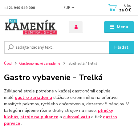
0
ks
EUR
+421 940 949 000
za
0 €
Menu
Hľadať
Úvod
Gastronomické zariadenie
Strúhadlá / Trelká
Gastro vybavenie - Trelká
Základné stroje potrebné v každej gastronómii doplnia
malé
gastro zariadenia
slúžiace okrem iného na prípravu
mäsitých pokrmov, rýchleho občerstvenia, dezertov či nápojov. V
kategórii nájdeme rôzne druhy strojov na mäso,
plničky
klobás
,
stroje na pukance
a
cukrovú vatu
a tiež
gastro
panvice
.