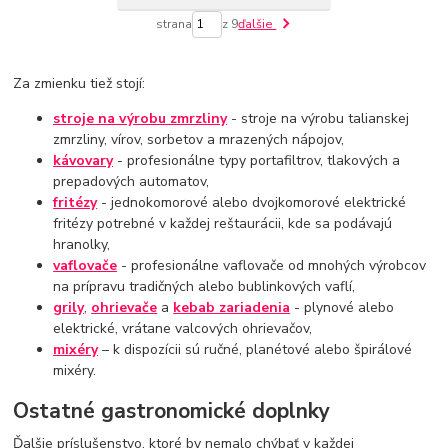
strana
z 9
ďalšie
Za zmienku tiež stojí:
stroje na výrobu zmrzliny
- stroje na výrobu talianskej
zmrzliny, vírov, sorbetov a mrazených nápojov,
kávovary
- profesionálne typy portafiltrov, tlakových a
prepadových automatov,
fritézy
- jednokomorové alebo dvojkomorové elektrické
fritézy potrebné v každej reštaurácii, kde sa podávajú
hranolky,
vaflovače
- profesionálne vaflovače od mnohých výrobcov
na prípravu tradičných alebo bublinkových vaflí,
grily
,
ohrievače
a
kebab zariadenia
- plynové alebo
elektrické, vrátane valcových ohrievačov,
mixéry
– k dispozícii sú ručné, planétové alebo špirálové
mixéry.
Ostatné gastronomické doplnky
Ďalšie príslušenstvo, ktoré by nemalo chýbať v každej