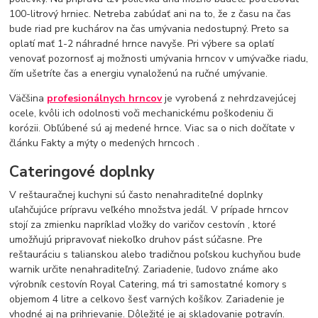
100-litrový hrniec. Netreba zabúdať ani na to, že z času na čas
bude riad pre kuchárov na čas umývania nedostupný. Preto sa
oplatí mať 1-2 náhradné hrnce navyše. Pri výbere sa oplatí
venovať pozornosť aj možnosti umývania hrncov v umývačke riadu,
čím ušetríte čas a energiu vynaloženú na ručné umývanie.
Väčšina
profesionálnych hrncov
je vyrobená z nehrdzavejúcej
ocele, kvôli ich odolnosti voči mechanickému poškodeniu či
korózii. Obľúbené sú aj medené hrnce. Viac sa o nich dočítate v
článku Fakty a mýty o medených hrncoch .
Cateringové doplnky
V reštauračnej kuchyni sú často nenahraditeľné doplnky
uľahčujúce prípravu veľkého množstva jedál. V prípade hrncov
stojí za zmienku napríklad vložky do varičov cestovín , ktoré
umožňujú pripravovať niekoľko druhov pást súčasne. Pre
reštauráciu s talianskou alebo tradičnou poľskou kuchyňou bude
warnik určite nenahraditeľný. Zariadenie, ľudovo známe ako
výrobník cestovín Royal Catering, má tri samostatné komory s
objemom 4 litre a celkovo šesť varných košíkov. Zariadenie je
vhodné aj na prihrievanie. Dôležité je aj skladovanie potravín.