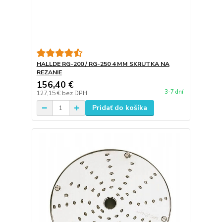
HALLDE RG-200 / RG-250 4 MM SKRUTKA NA
REZANIE
156,40 €
3-7 dní
127,15 €
bez DPH
Pridať do košíka