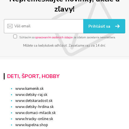
zľavy!
Prihlásiť sa
Súhlasím so
spracovaním osobných údajov
za účelom zasielania newslettera.
Môžete sa kedykoľvek odhlásiť. Zasielame raz za 14 dní.
DETI, ŠPORT, HOBBY
www.kamenik.sk
www.detsky-raj.sk
www.detskaradost.sk
www.detsky-hrdina.sk
www.domaci-milacik.sk
www.hracky-online.sk
www.kupelna.shop