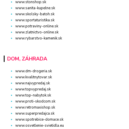
www.stonshop.sk
www.sanita-kupelne.sk
www.skolsky-batoh.sk
www.sportaturistika.sk
www.potraviny-online.sk
www.zlatnictvo-online.sk
www.rybarstvo-kamenik.sk
DOM, ZÁHRADA
www.dm-drogeria.sk
www.kvalitnytovar.sk
www.najvypredaj.sk
www.topvypredaj.sk
www.top-nabytok.sk
www.proti-skodcom.sk
www.retromaxishop.sk
www.superpredajca.sk
www.spotrebice-domace.sk
www.osvetlenie-svietidla.eu