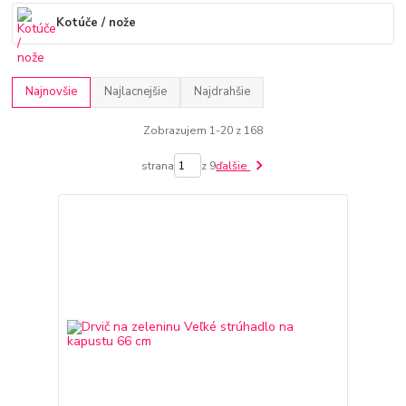
Kotúče / nože
Najnovšie
Najlacnejšie
Najdrahšie
Zobrazujem 1-20 z 168
strana
z 9
ďalšie