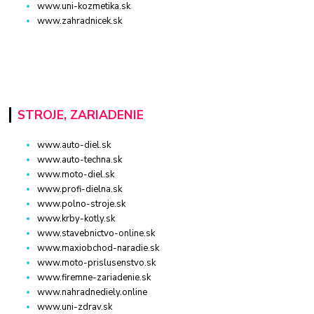
www.uni-kozmetika.sk
www.zahradnicek.sk
STROJE, ZARIADENIE
www.auto-diel.sk
www.auto-techna.sk
www.moto-diel.sk
www.profi-dielna.sk
www.polno-stroje.sk
www.krby-kotly.sk
www.stavebnictvo-online.sk
www.maxiobchod-naradie.sk
www.moto-prislusenstvo.sk
www.firemne-zariadenie.sk
www.nahradnediely.online
www.uni-zdrav.sk