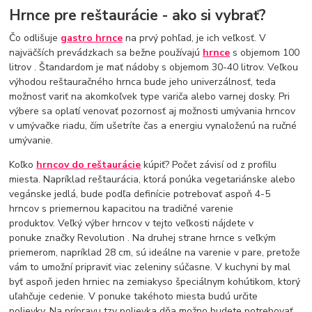
Hrnce pre reštaurácie - ako si vybrať?
Čo odlišuje
gastro hrnce
na prvý pohľad, je ich veľkosť. V
najväčších prevádzkach sa bežne používajú
hrnce
s objemom 100
litrov . Štandardom je mať nádoby s objemom 30-40 litrov. Veľkou
výhodou reštauračného hrnca bude jeho univerzálnosť, teda
možnosť variť na akomkoľvek type variča alebo varnej dosky. Pri
výbere sa oplatí venovať pozornosť aj možnosti umývania hrncov
v umývačke riadu, čím ušetríte čas a energiu vynaloženú na ručné
umývanie.
Koľko
hrncov do reštaurácie
kúpiť? Počet závisí od z profilu
miesta. Napríklad reštaurácia, ktorá ponúka vegetariánske alebo
vegánske jedlá, bude podľa definície potrebovať aspoň 4-5
hrncov s priemernou kapacitou na tradičné varenie
produktov. Veľký výber hrncov v tejto veľkosti nájdete v
ponuke značky Revolution . Na druhej strane hrnce s veľkým
priemerom, napríklad 28 cm, sú ideálne na varenie v pare, pretože
vám to umožní pripraviť viac zeleniny súčasne. V kuchyni by mal
byť aspoň jeden hrniec na zemiakyso špeciálnym kohútikom, ktorý
uľahčuje cedenie. V ponuke takéhoto miesta budú určite
polievky. Na prípravu tzv polievka dňa možno budete potrebovať