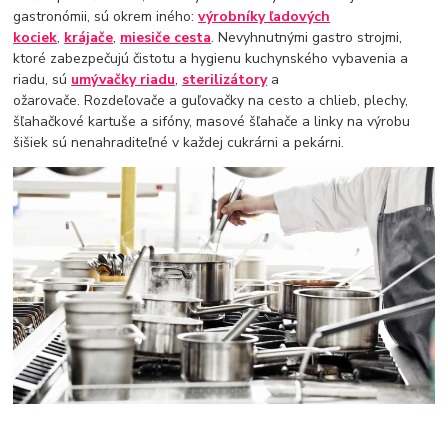
gastronómii, sú okrem iného:
výrobníky ľadových
kociek
,
krájače
,
miesiče cesta
. Nevyhnutnými gastro strojmi,
ktoré zabezpečujú čistotu a hygienu kuchynského vybavenia a
riadu, sú
umývačky riadu
,
sterilizátory
a
ožarovače. Rozdeľovače a guľovačky na cesto a chlieb, plechy,
šľahačkové kartuše a sifóny, masové šľahače a linky na výrobu
šišiek sú nenahraditeľné v každej cukrárni a pekárni.