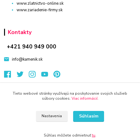
www.zlatnictvo-online.sk
www.zariadenie-firmy.sk
Kontakty
+421 940 949 000
info@kamenik.sk
Tieto webové stránky využívajú na poskytovanie svojich služieb
súbory cookies.
Viac informácií
.
© 2024 Všetky práva vyhradené KAMENIK.SK
Vytvorené na
Eshop-rychlo.sk
Súhlasím
Nastavenia
Súhlas môžete odmietnuť
tu
.