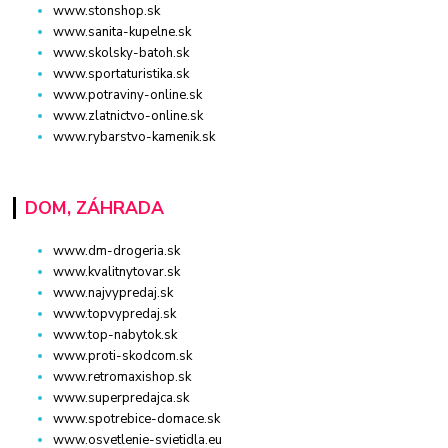
www.stonshop.sk
www.sanita-kupelne.sk
www.skolsky-batoh.sk
www.sportaturistika.sk
www.potraviny-online.sk
www.zlatnictvo-online.sk
www.rybarstvo-kamenik.sk
DOM, ZÁHRADA
www.dm-drogeria.sk
www.kvalitnytovar.sk
www.najvypredaj.sk
www.topvypredaj.sk
www.top-nabytok.sk
www.proti-skodcom.sk
www.retromaxishop.sk
www.superpredajca.sk
www.spotrebice-domace.sk
www.osvetlenie-svietidla.eu