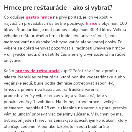
Hrnce pre reštaurácie - ako si vybrať?
Čo odlišuje
gastro hrnce
na prvý pohľad, je ich veľkosť. V
najväčších prevádzkach sa bežne používajú
hrnce
s objemom 100
litrov . Štandardom je mať nádoby s objemom 30-40 litrov. Veľkou
výhodou reštauračného hrnca bude jeho univerzálnosť, teda
možnosť variť na akomkoľvek type variča alebo varnej dosky. Pri
výbere sa oplatí venovať pozornosť aj možnosti umývania hrncov
v umývačke riadu, čím ušetríte čas a energiu vynaloženú na ručné
umývanie.
Koľko
hrncov do reštaurácie
kúpiť? Počet závisí od z profilu
miesta. Napríklad reštaurácia, ktorá ponúka vegetariánske alebo
vegánske jedlá, bude podľa definície potrebovať aspoň 4-5
hrncov s priemernou kapacitou na tradičné varenie
produktov. Veľký výber hrncov v tejto veľkosti nájdete v
ponuke značky Revolution . Na druhej strane hrnce s veľkým
priemerom, napríklad 28 cm, sú ideálne na varenie v pare, pretože
vám to umožní pripraviť viac zeleniny súčasne. V kuchyni by mal
byť aspoň jeden hrniec na zemiakyso špeciálnym kohútikom, ktorý
uľahčuje cedenie. V ponuke takéhoto miesta budú určite