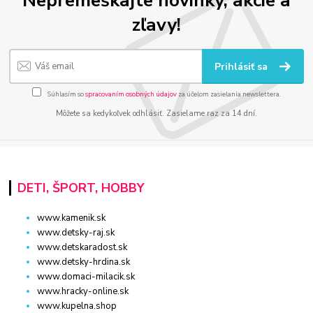
zľavy!
Prihlásiť sa
Súhlasím so
spracovaním osobných údajov
za účelom zasielania newslettera.
Môžete sa kedykoľvek odhlásiť. Zasielame raz za 14 dní.
DETI, ŠPORT, HOBBY
www.kamenik.sk
www.detsky-raj.sk
www.detskaradost.sk
www.detsky-hrdina.sk
www.domaci-milacik.sk
www.hracky-online.sk
www.kupelna.shop