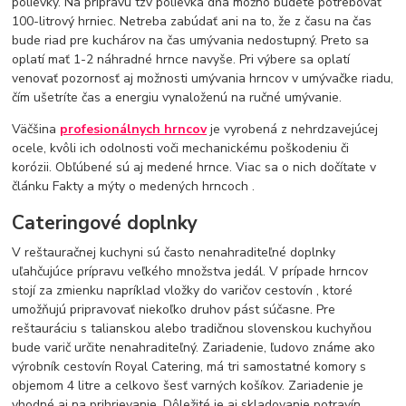
polievky. Na prípravu tzv polievka dňa možno budete potrebovať
100-litrový hrniec. Netreba zabúdať ani na to, že z času na čas
bude riad pre kuchárov na čas umývania nedostupný. Preto sa
oplatí mať 1-2 náhradné hrnce navyše. Pri výbere sa oplatí
venovať pozornosť aj možnosti umývania hrncov v umývačke riadu,
čím ušetríte čas a energiu vynaloženú na ručné umývanie.
Väčšina
profesionálnych hrncov
je vyrobená z nehrdzavejúcej
ocele, kvôli ich odolnosti voči mechanickému poškodeniu či
korózii. Obľúbené sú aj medené hrnce. Viac sa o nich dočítate v
článku Fakty a mýty o medených hrncoch .
Cateringové doplnky
V reštauračnej kuchyni sú často nenahraditeľné doplnky
uľahčujúce prípravu veľkého množstva jedál. V prípade hrncov
stojí za zmienku napríklad vložky do varičov cestovín , ktoré
umožňujú pripravovať niekoľko druhov pást súčasne. Pre
reštauráciu s talianskou alebo tradičnou slovenskou kuchyňou
bude varič určite nenahraditeľný. Zariadenie, ľudovo známe ako
výrobník cestovín Royal Catering, má tri samostatné komory s
objemom 4 litre a celkovo šesť varných košíkov. Zariadenie je
vhodné aj na prihrievanie. Dôležité je aj skladovanie potravín.