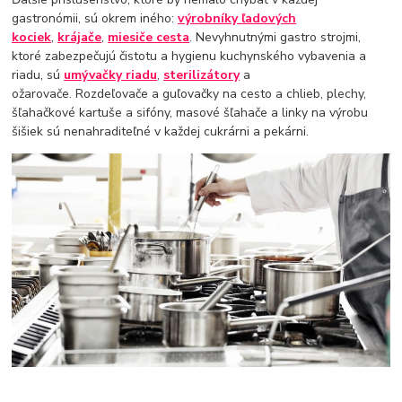
gastronómii, sú okrem iného:
výrobníky ľadových
kociek
,
krájače
,
miesiče cesta
. Nevyhnutnými gastro strojmi,
ktoré zabezpečujú čistotu a hygienu kuchynského vybavenia a
riadu, sú
umývačky riadu
,
sterilizátory
a
ožarovače. Rozdeľovače a guľovačky na cesto a chlieb, plechy,
šľahačkové kartuše a sifóny, masové šľahače a linky na výrobu
šišiek sú nenahraditeľné v každej cukrárni a pekárni.