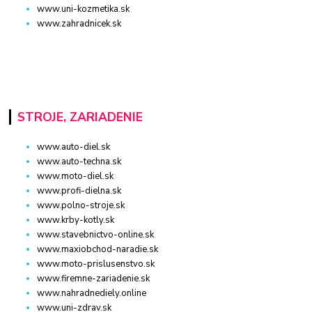
www.uni-kozmetika.sk
www.zahradnicek.sk
STROJE, ZARIADENIE
www.auto-diel.sk
www.auto-techna.sk
www.moto-diel.sk
www.profi-dielna.sk
www.polno-stroje.sk
www.krby-kotly.sk
www.stavebnictvo-online.sk
www.maxiobchod-naradie.sk
www.moto-prislusenstvo.sk
www.firemne-zariadenie.sk
www.nahradnediely.online
www.uni-zdrav.sk