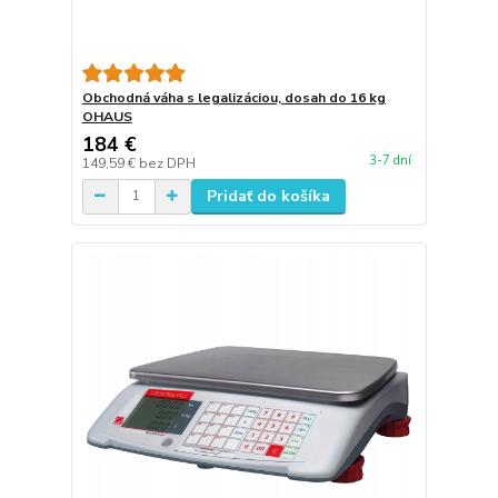
Obchodná váha s legalizáciou, dosah do 16 kg
OHAUS
184 €
3-7 dní
149,59 €
bez DPH
Pridať do košíka