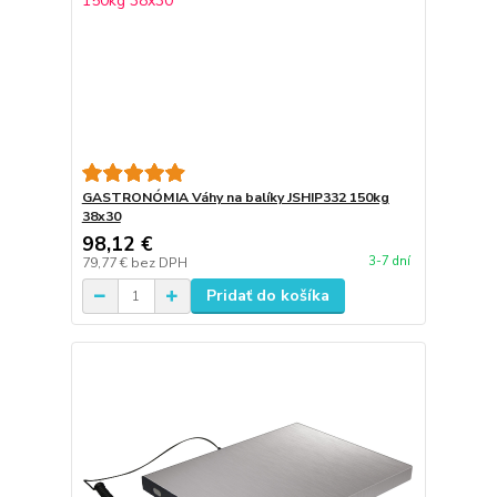
GASTRONÓMIA Váhy na balíky JSHIP332 150kg
38x30
98,12 €
3-7 dní
79,77 €
bez DPH
Pridať do košíka