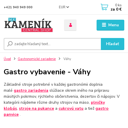
0
ks
EUR
+421 940 949 000
za
0 €
Menu
Hľadať
Úvod
Gastronomické zariadenie
Váhy
Gastro vybavenie - Váhy
Základné stroje potrebné v každej gastronómii doplnia
malé
gastro zariadenia
slúžiace okrem iného na prípravu
mäsitých pokrmov, rýchleho občerstvenia, dezertov či nápojov. V
kategórii nájdeme rôzne druhy strojov na mäso,
plničky
klobás
,
stroje na pukance
a
cukrovú vatu
a tiež
gastro
panvice
.