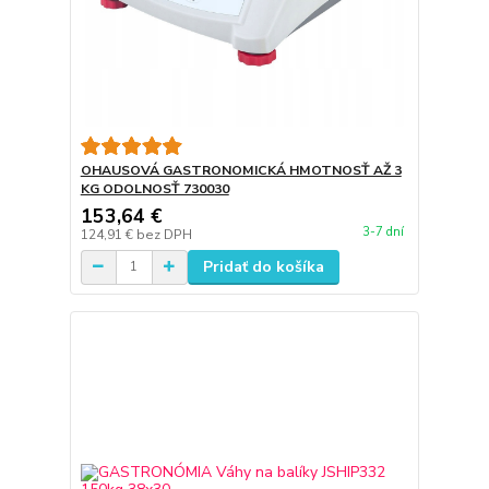
OHAUSOVÁ GASTRONOMICKÁ HMOTNOSŤ AŽ 3
KG ODOLNOSŤ 730030
153,64 €
3-7 dní
124,91 €
bez DPH
Pridať do košíka