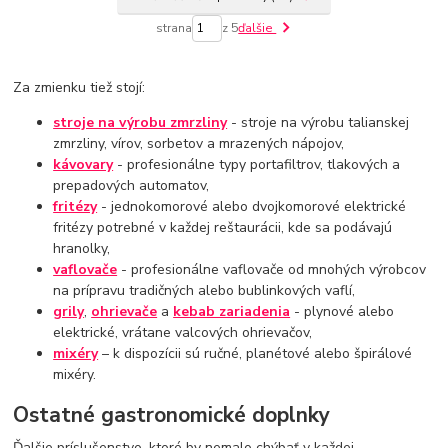
strana
z 5
ďalšie
Za zmienku tiež stojí:
stroje na výrobu zmrzliny
- stroje na výrobu talianskej
zmrzliny, vírov, sorbetov a mrazených nápojov,
kávovary
- profesionálne typy portafiltrov, tlakových a
prepadových automatov,
fritézy
- jednokomorové alebo dvojkomorové elektrické
fritézy potrebné v každej reštaurácii, kde sa podávajú
hranolky,
vaflovače
- profesionálne vaflovače od mnohých výrobcov
na prípravu tradičných alebo bublinkových vaflí,
grily
,
ohrievače
a
kebab zariadenia
- plynové alebo
elektrické, vrátane valcových ohrievačov,
mixéry
– k dispozícii sú ručné, planétové alebo špirálové
mixéry.
Ostatné gastronomické doplnky
Ďalšie príslušenstvo, ktoré by nemalo chýbať v každej