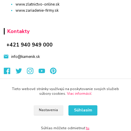
www.zlatnictvo-online.sk
www.zariadenie-firmy.sk
Kontakty
+421 940 949 000
info@kamenik.sk
Tieto webové stránky využívajú na poskytovanie svojich služieb
súbory cookies.
Viac informácií
.
© 2024 Všetky práva vyhradené KAMENIK.SK
Vytvorené na
Eshop-rychlo.sk
Súhlasím
Nastavenia
Súhlas môžete odmietnuť
tu
.