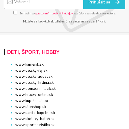
Prihlásiť sa
Súhlasím so
spracovaním osobných údajov
za účelom zasielania newslettera.
Môžete sa kedykoľvek odhlásiť. Zasielame raz za 14 dní.
DETI, ŠPORT, HOBBY
www.kamenik.sk
www.detsky-raj.sk
www.detskaradost.sk
www.detsky-hrdina.sk
www.domaci-milacik.sk
www.hracky-online.sk
www.kupelna.shop
www.stonshop.sk
www.sanita-kupelne.sk
www.skolsky-batoh.sk
www.sportaturistika.sk