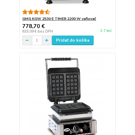
GMG KGW 2530 E TIMER 2200 W vaflovač
778,70 €
3-7 dní
633,09 €
bez DPH
Pridať do košíka