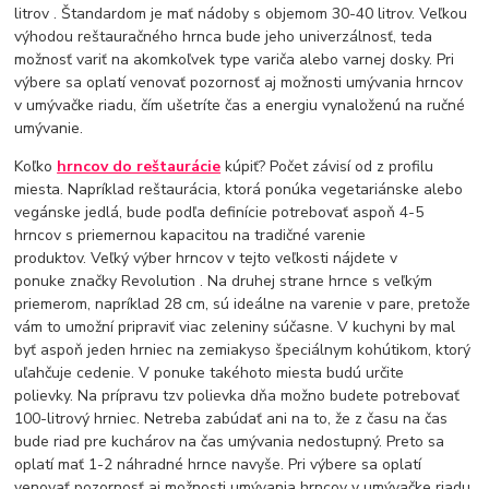
litrov . Štandardom je mať nádoby s objemom 30-40 litrov. Veľkou
výhodou reštauračného hrnca bude jeho univerzálnosť, teda
možnosť variť na akomkoľvek type variča alebo varnej dosky. Pri
výbere sa oplatí venovať pozornosť aj možnosti umývania hrncov
v umývačke riadu, čím ušetríte čas a energiu vynaloženú na ručné
umývanie.
Koľko
hrncov do reštaurácie
kúpiť? Počet závisí od z profilu
miesta. Napríklad reštaurácia, ktorá ponúka vegetariánske alebo
vegánske jedlá, bude podľa definície potrebovať aspoň 4-5
hrncov s priemernou kapacitou na tradičné varenie
produktov. Veľký výber hrncov v tejto veľkosti nájdete v
ponuke značky Revolution . Na druhej strane hrnce s veľkým
priemerom, napríklad 28 cm, sú ideálne na varenie v pare, pretože
vám to umožní pripraviť viac zeleniny súčasne. V kuchyni by mal
byť aspoň jeden hrniec na zemiakyso špeciálnym kohútikom, ktorý
uľahčuje cedenie. V ponuke takéhoto miesta budú určite
polievky. Na prípravu tzv polievka dňa možno budete potrebovať
100-litrový hrniec. Netreba zabúdať ani na to, že z času na čas
bude riad pre kuchárov na čas umývania nedostupný. Preto sa
oplatí mať 1-2 náhradné hrnce navyše. Pri výbere sa oplatí
venovať pozornosť aj možnosti umývania hrncov v umývačke riadu,