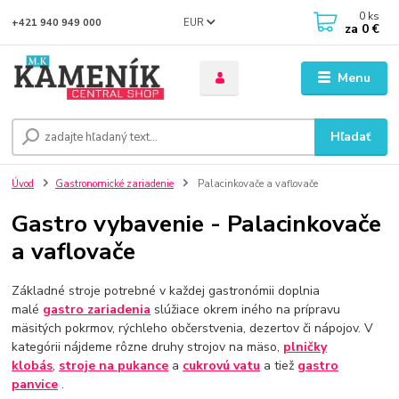
0
ks
EUR
+421 940 949 000
za
0 €
Menu
Hľadať
Úvod
Gastronomické zariadenie
Palacinkovače a vaflovače
Gastro vybavenie - Palacinkovače
a vaflovače
Základné stroje potrebné v každej gastronómii doplnia
malé
gastro zariadenia
slúžiace okrem iného na prípravu
mäsitých pokrmov, rýchleho občerstvenia, dezertov či nápojov. V
kategórii nájdeme rôzne druhy strojov na mäso,
plničky
klobás
,
stroje na pukance
a
cukrovú vatu
a tiež
gastro
panvice
.