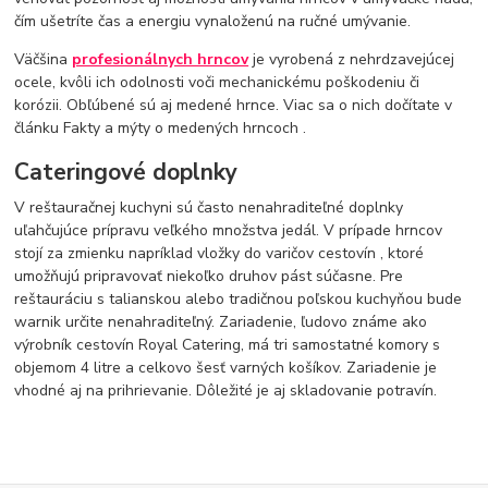
čím ušetríte čas a energiu vynaloženú na ručné umývanie.
Väčšina
profesionálnych hrncov
je vyrobená z nehrdzavejúcej
ocele, kvôli ich odolnosti voči mechanickému poškodeniu či
korózii. Obľúbené sú aj medené hrnce. Viac sa o nich dočítate v
článku Fakty a mýty o medených hrncoch .
Cateringové doplnky
V reštauračnej kuchyni sú často nenahraditeľné doplnky
uľahčujúce prípravu veľkého množstva jedál. V prípade hrncov
stojí za zmienku napríklad vložky do varičov cestovín , ktoré
umožňujú pripravovať niekoľko druhov pást súčasne. Pre
reštauráciu s talianskou alebo tradičnou poľskou kuchyňou bude
warnik určite nenahraditeľný. Zariadenie, ľudovo známe ako
výrobník cestovín Royal Catering, má tri samostatné komory s
objemom 4 litre a celkovo šesť varných košíkov. Zariadenie je
vhodné aj na prihrievanie. Dôležité je aj skladovanie potravín.