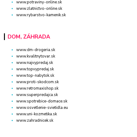
www.potraviny-online.sk
www.zlatnictvo-online.sk
www.rybarstvo-kamenik.sk
DOM, ZÁHRADA
www.dm-drogeria.sk
www.kvalitnytovar.sk
www.najvypredaj.sk
www.topvypredaj.sk
www.top-nabytok.sk
www.proti-skodcom.sk
www.retromaxishop.sk
www.superpredajca.sk
www.spotrebice-domace.sk
www.osvetlenie-svietidla.eu
www.uni-kozmetika.sk
www.zahradnicek.sk