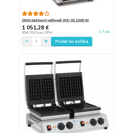
GMG liatinový vaflovač WE-02 2200 W
1 051,28 €
3-7 dní
854,70 €
bez DPH
Pridať do košíka