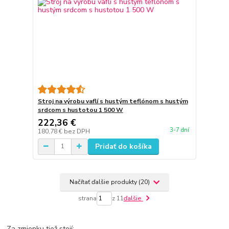
Stroj na výrobu vaflí s hustým teflónom s hustým
srdcom s hustotou 1 500 W
222,36 €
3-7 dní
180,78 €
bez DPH
Pridať do košíka
Načítať ďalšie produkty (20)
strana
z 11
ďalšie
Za zmienku tiež stojí: