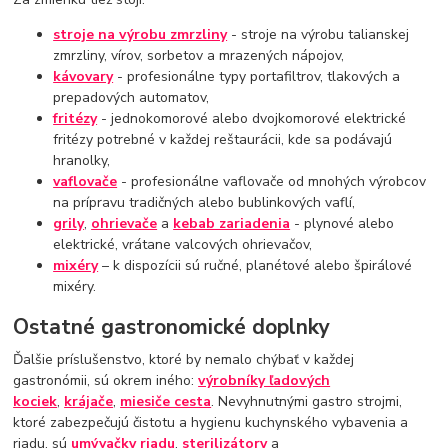
stroje na výrobu zmrzliny
- stroje na výrobu talianskej
zmrzliny, vírov, sorbetov a mrazených nápojov,
kávovary
- profesionálne typy portafiltrov, tlakových a
prepadových automatov,
fritézy
- jednokomorové alebo dvojkomorové elektrické
fritézy potrebné v každej reštaurácii, kde sa podávajú
hranolky,
vaflovače
- profesionálne vaflovače od mnohých výrobcov
na prípravu tradičných alebo bublinkových vaflí,
grily
,
ohrievače
a
kebab zariadenia
- plynové alebo
elektrické, vrátane valcových ohrievačov,
mixéry
– k dispozícii sú ručné, planétové alebo špirálové
mixéry.
Ostatné gastronomické doplnky
Ďalšie príslušenstvo, ktoré by nemalo chýbať v každej
gastronómii, sú okrem iného:
výrobníky ľadových
kociek
,
krájače
,
miesiče cesta
. Nevyhnutnými gastro strojmi,
ktoré zabezpečujú čistotu a hygienu kuchynského vybavenia a
riadu, sú
umývačky riadu
,
sterilizátory
a