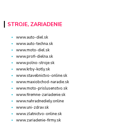
STROJE, ZARIADENIE
www.auto-diel.sk
www.auto-techna.sk
www.moto-diel.sk
www.profi-dielna.sk
www.polno-stroje.sk
www.krby-kotly.sk
www.stavebnictvo-online.sk
www.maxiobchod-naradie.sk
www.moto-prislusenstvo.sk
www.firemne-zariadenie.sk
www.nahradnediely.online
www.uni-zdrav.sk
www.zlatnictvo-online.sk
www.zariadenie-firmy.sk