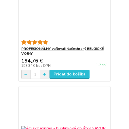
PROFESIONÁLNY vaflovač Načechraný BELGICKÉ
VOJNY
194,76 €
3-7 dní
158,34 €
bez DPH
Pridať do košíka