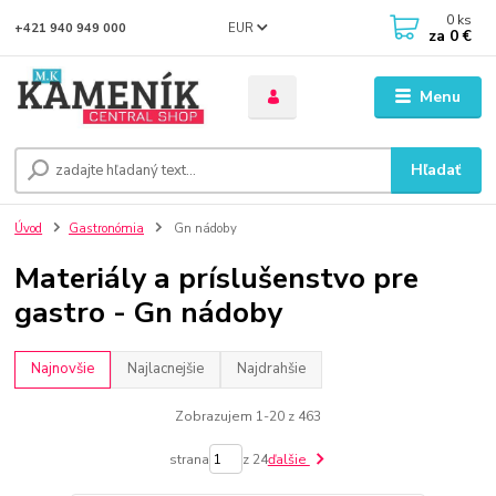
0
ks
EUR
+421 940 949 000
za
0 €
Menu
Hľadať
Úvod
Gastronómia
Gn nádoby
Materiály a príslušenstvo pre
gastro - Gn nádoby
Najnovšie
Najlacnejšie
Najdrahšie
Zobrazujem 1-20 z 463
strana
z 24
ďalšie