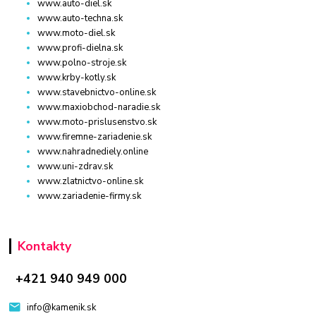
www.auto-diel.sk
www.auto-techna.sk
www.moto-diel.sk
www.profi-dielna.sk
www.polno-stroje.sk
www.krby-kotly.sk
www.stavebnictvo-online.sk
www.maxiobchod-naradie.sk
www.moto-prislusenstvo.sk
www.firemne-zariadenie.sk
www.nahradnediely.online
www.uni-zdrav.sk
www.zlatnictvo-online.sk
www.zariadenie-firmy.sk
Kontakty
+421 940 949 000
info@kamenik.sk