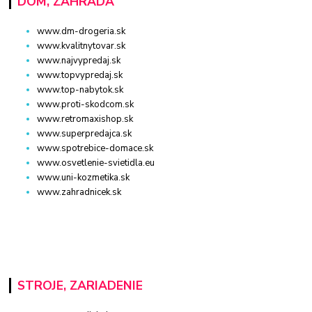
DOM, ZÁHRADA
www.dm-drogeria.sk
www.kvalitnytovar.sk
www.najvypredaj.sk
www.topvypredaj.sk
www.top-nabytok.sk
www.proti-skodcom.sk
www.retromaxishop.sk
www.superpredajca.sk
www.spotrebice-domace.sk
www.osvetlenie-svietidla.eu
www.uni-kozmetika.sk
www.zahradnicek.sk
STROJE, ZARIADENIE