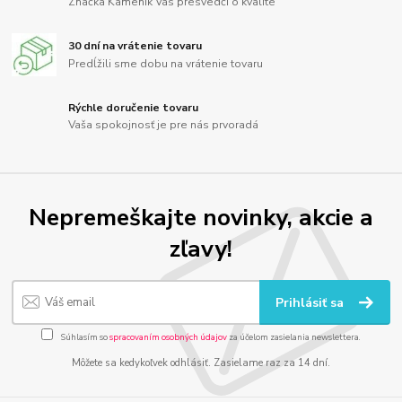
Značka Kameník Vás presvedčí o kvalite
30 dní na vrátenie tovaru
Predĺžili sme dobu na vrátenie tovaru
Rýchle doručenie tovaru
Vaša spokojnosť je pre nás prvoradá
Nepremeškajte novinky, akcie a
zľavy!
Prihlásiť sa
Súhlasím so
spracovaním osobných údajov
za účelom zasielania newslettera.
Môžete sa kedykoľvek odhlásiť. Zasielame raz za 14 dní.