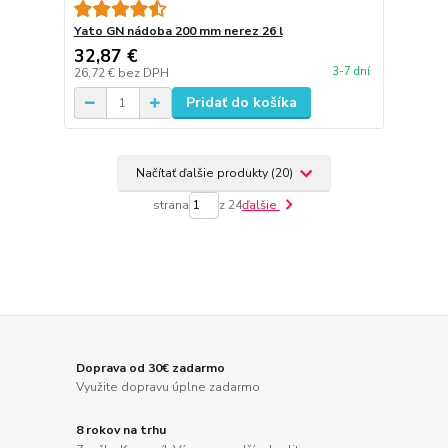
Yato GN nádoba 200 mm nerez 26 l
32,87 €
3-7 dní
26,72 €
bez DPH
Pridať do košíka
Načítať ďalšie produkty (20)
strana
z 24
ďalšie
Doprava od 30€ zadarmo
Využite dopravu úplne zadarmo
8 rokov na trhu