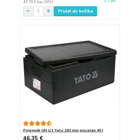
3-7 dní
47,70 €
bez DPH
Pridať do košíka
Pojemník GN 1/1 Yato 283 mm piocelan 40 l
46,35 €