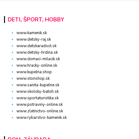
DETI, ŠPORT, HOBBY
www.kamenik.sk
www.detsky-raj.sk
www.detskaradost.sk
www.detsky-hrdina.sk
www.domaci-milacik.sk
www.hracky-online.sk
www.kupelna.shop
www.stonshop.sk
www.sanita-kupelne.sk
www.skolsky-batoh.sk
www.sportaturistika.sk
www.potraviny-online.sk
www.zlatnictvo-online.sk
www.rybarstvo-kamenik.sk