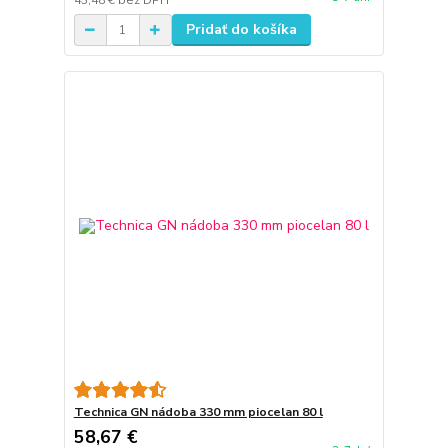
43,48 €
bez DPH
Pridať do košíka
Technica GN nádoba 330 mm piocelan 80 l
58,67 €