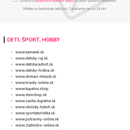
Súhlasím so
spracovaním osobných údajov
za účelom zasielania newslettera.
Môžete sa kedykoľvek odhlásiť. Zasielame raz za 14 dní.
DETI, ŠPORT, HOBBY
www.kamenik.sk
www.detsky-raj.sk
www.detskaradost.sk
www.detsky-hrdina.sk
www.domaci-milacik.sk
www.hracky-online.sk
www.kupelna.shop
www.stonshop.sk
www.sanita-kupelne.sk
www.skolsky-batoh.sk
www.sportaturistika.sk
www.potraviny-online.sk
www.zlatnictvo-online.sk