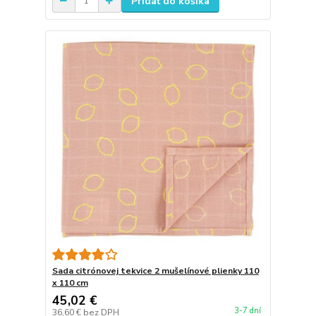
Pridať do košíka
Sada citrónovej tekvice 2 mušelínové plienky 110
x 110 cm
45,02 €
3-7 dní
36,60 €
bez DPH