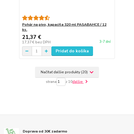
Pohár na pivo, kapacita 320 ml PASABAHCE / 12
ks.
21,37 €
3-7 dní
17,37 €
bez DPH
Pridať do košíka
Načítať ďalšie produkty (20)
strana
z 10
ďalšie
Doprava od 30€ zadarmo