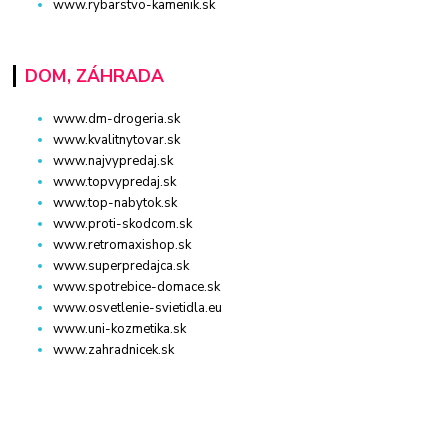
www.rybarstvo-kamenik.sk
DOM, ZÁHRADA
www.dm-drogeria.sk
www.kvalitnytovar.sk
www.najvypredaj.sk
www.topvypredaj.sk
www.top-nabytok.sk
www.proti-skodcom.sk
www.retromaxishop.sk
www.superpredajca.sk
www.spotrebice-domace.sk
www.osvetlenie-svietidla.eu
www.uni-kozmetika.sk
www.zahradnicek.sk