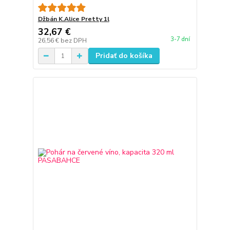
Džbán K.Alice Pretty 1l
32,67 €
3-7 dní
26,56 €
bez DPH
Pridať do košíka