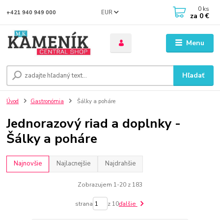
0
ks
EUR
+421 940 949 000
za
0 €
Menu
Hľadať
Úvod
Gastronómia
Šálky a poháre
Jednorazový riad a doplnky -
Šálky a poháre
Najnovšie
Najlacnejšie
Najdrahšie
Zobrazujem 1-20 z 183
strana
z 10
ďalšie