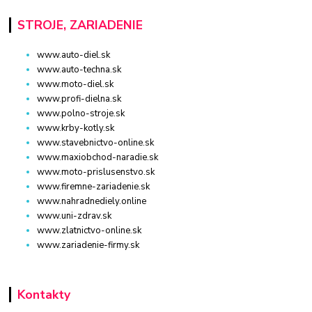
STROJE, ZARIADENIE
www.auto-diel.sk
www.auto-techna.sk
www.moto-diel.sk
www.profi-dielna.sk
www.polno-stroje.sk
www.krby-kotly.sk
www.stavebnictvo-online.sk
www.maxiobchod-naradie.sk
www.moto-prislusenstvo.sk
www.firemne-zariadenie.sk
www.nahradnediely.online
www.uni-zdrav.sk
www.zlatnictvo-online.sk
www.zariadenie-firmy.sk
Kontakty