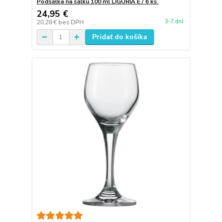
Podšálka na šálku 100 ml LIGURIA E / 6 ks.
24,95 €
3-7 dní
20,28 €
bez DPH
Pridať do košíka