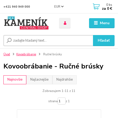
0
ks
EUR
+421 940 949 000
za
0 €
Menu
Hľadať
Úvod
Kovoobrábanie
Ručné brúsky
Kovoobrábanie - Ručné brúsky
Najnovšie
Najlacnejšie
Najdrahšie
Zobrazujem 1-11 z 11
strana
z 1