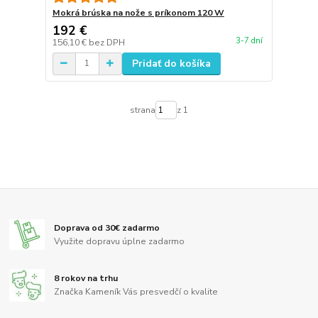
Mokrá brúska na nože s príkonom 120 W
192 €
3-7 dní
156,10 €
bez DPH
Pridať do košíka
strana
z 1
Doprava od 30€ zadarmo
Využite dopravu úplne zadarmo
8 rokov na trhu
Značka Kameník Vás presvedčí o kvalite