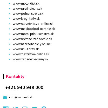
www.moto-diel.sk
www.profi-dielna.sk
www.polno-stroje.sk
www.krby-kotly.sk
www.stavebnictvo-online.sk
www.maxiobchod-naradie.sk
www.moto-prislusenstvo.sk
www.firemne-zariadenie.sk
www.nahradnediely.online
www.uni-zdrav.sk
www.zlatnictvo-online.sk
www.zariadenie-firmy.sk
Kontakty
+421 940 949 000
info@kamenik.sk