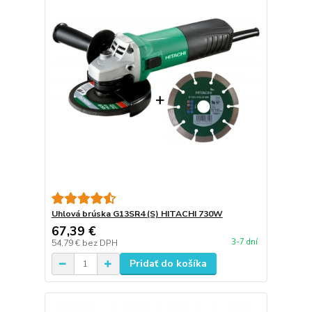
Uhlová brúska G13SR4 (S) HITACHI 730W
67,39 €
3-7 dní
54,79 €
bez DPH
Pridať do košíka