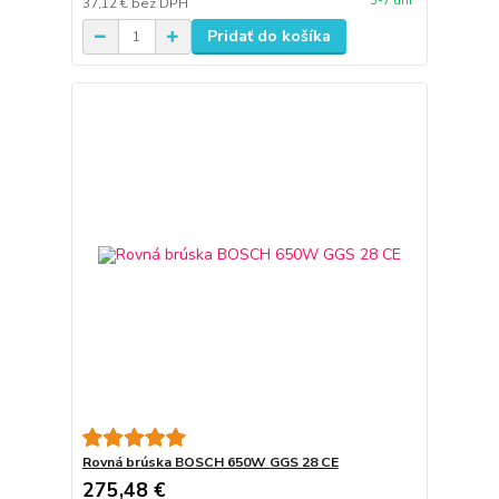
3-7 dní
37,12 €
bez DPH
Pridať do košíka
Rovná brúska BOSCH 650W GGS 28 CE
275,48 €