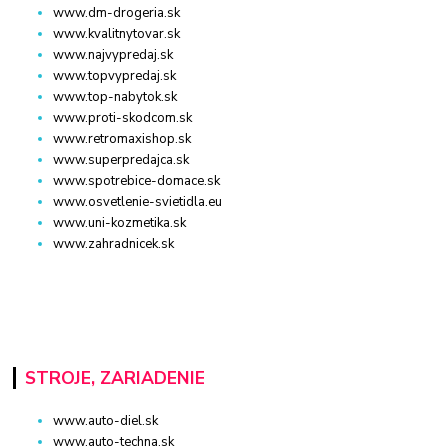
www.dm-drogeria.sk
www.kvalitnytovar.sk
www.najvypredaj.sk
www.topvypredaj.sk
www.top-nabytok.sk
www.proti-skodcom.sk
www.retromaxishop.sk
www.superpredajca.sk
www.spotrebice-domace.sk
www.osvetlenie-svietidla.eu
www.uni-kozmetika.sk
www.zahradnicek.sk
STROJE, ZARIADENIE
www.auto-diel.sk
www.auto-techna.sk