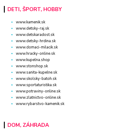
DETI, ŠPORT, HOBBY
www.kamenik.sk
www.detsky-raj.sk
www.detskaradost.sk
www.detsky-hrdina.sk
www.domaci-milacik.sk
www.hracky-online.sk
www.kupelna.shop
www.stonshop.sk
www.sanita-kupelne.sk
www.skolsky-batoh.sk
www.sportaturistika.sk
www.potraviny-online.sk
www.zlatnictvo-online.sk
www.rybarstvo-kamenik.sk
DOM, ZÁHRADA