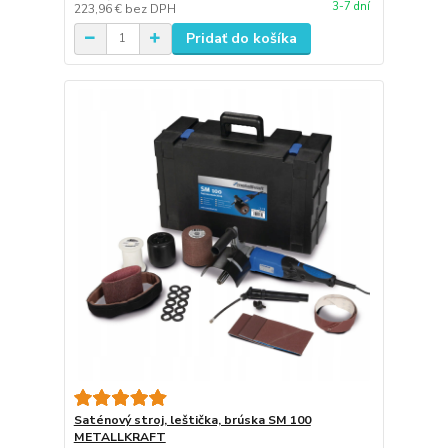
3-7 dní
223,96 €
bez DPH
Pridať do košíka
Saténový stroj, leštička, brúska SM 100
METALLKRAFT