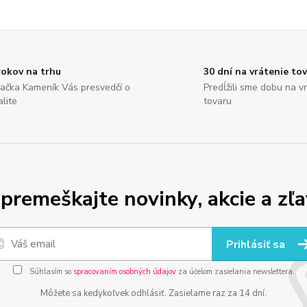
rokov na trhu
30 dní na vrátenie to
ačka Kameník Vás presvedčí o
Predĺžili sme dobu na v
alite
tovaru
premeškajte novinky, akcie a zľa
Prihlásiť sa
Súhlasím so
spracovaním osobných údajov
za účelom zasielania newslettera.
Môžete sa kedykoľvek odhlásiť. Zasielame raz za 14 dní.