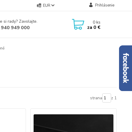
Prihlásenie
EUR
e si rady? Zavolajte.
0
ks
za
0 €
 940 949 000
ené
strana
z 1