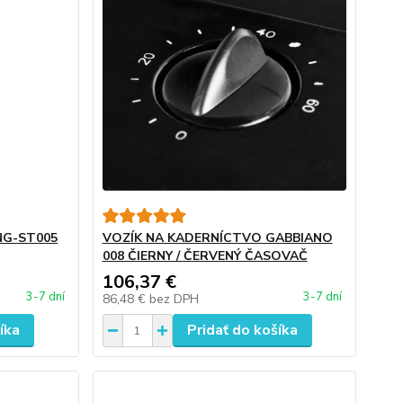
 NG-ST005
VOZÍK NA KADERNÍCTVO GABBIANO
008 ČIERNY / ČERVENÝ ČASOVAČ
106,37 €
3-7 dní
3-7 dní
86,48 €
bez DPH
íka
Pridať do košíka