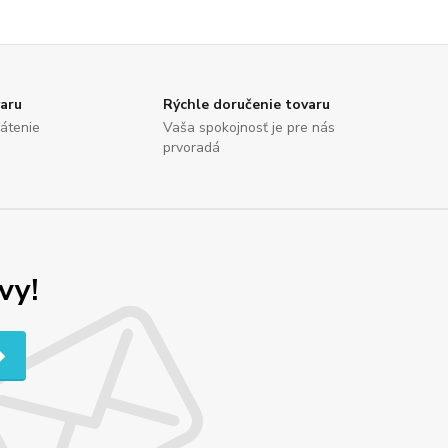
varu
Rýchle doručenie tovaru
rátenie
Vaša spokojnosť je pre nás
prvoradá
vy!