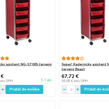
cky asistent NG-ST005 červený
Super! Kadernícky asistent
červený Beaut
 €
67,72 €
3-7 dní
bez DPH
55,06 €
bez DPH
Pridať do košíka
Pridať do koš