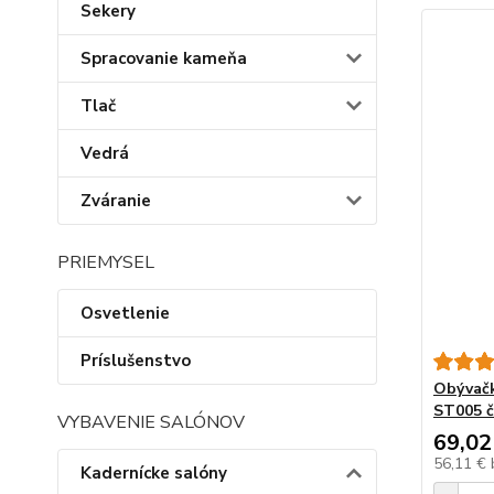
Sekery
Spracovanie kameňa
Tlač
Vedrá
Zváranie
PRIEMYSEL
Osvetlenie
Príslušenstvo
Obývačk
ST005 č
VYBAVENIE SALÓNOV
69,02
56,11 €
Kadernícke salóny