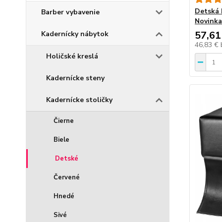
Detská 
Barber vybavenie
Novinka
57,61
Kadernícky nábytok
46,83 €
Holičské kreslá
Kadernícke steny
Kadernícke stoličky
Čierne
Biele
Detské
Červené
Hnedé
Sivé