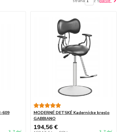
strana
z 5
ďalšie
-609
MODERNÉ DETSKÉ Kadernícke kreslo
GABBIANO
194,56 €