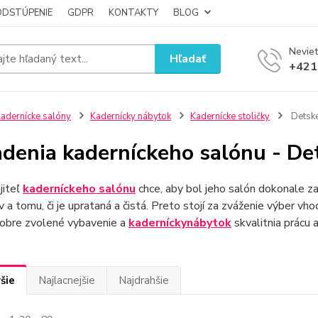
ODSTÚPENIE
GDPR
KONTAKTY
BLOG
Neviet
Hľadať
+421
adernícke salóny
Kadernícky nábytok
Kadernícke stoličky
Detsk
adenia kaderníckeho salónu - Det
jiteľ
kaderníckeho salónu
chce, aby bol jeho salón dokonale z
v a tomu, či je uprataná a čistá. Preto stojí za zváženie výber v
Dobre zvolené vybavenie a
kadernícky
nábytok
skvalitnia prácu a
šie
Najlacnejšie
Najdrahšie