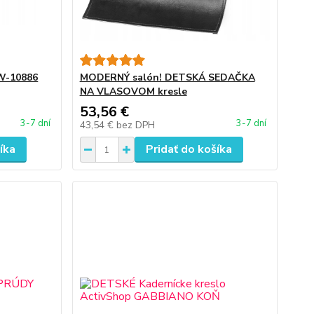
W-10886
MODERNÝ salón! DETSKÁ SEDAČKA
NA VLASOVOM kresle
53,56 €
3-7 dní
3-7 dní
43,54 €
bez DPH
íka
Pridať do košíka