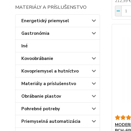
212,39 
MATERIÁLY A PRÍSLUŠENSTVO
Energetický priemysel
Gastronómia
Iné
Kovoobrábanie
Kovopriemysel a hutníctvo
Materiály a príslušenstvo
Obrábanie plastov
Pohrebné potreby
Priemyselná automatizácia
MODERNÁ
BCH-609