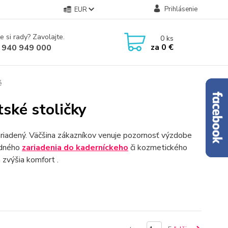
Prihlásenie
EUR
e si rady? Zavolajte.
0
ks
za
0 €
 940 949 000
é
ské stoličky
ariadený. Väčšina zákazníkov venuje pozornosť výzdobe
hodného
zariadenia do kaderníckeho
či kozmetického
 zvýšia komfort .