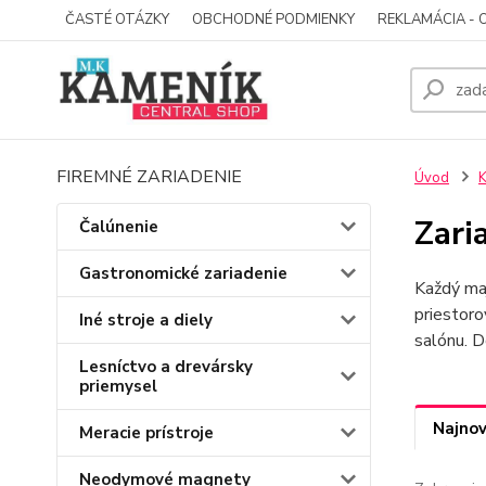
ČASTÉ OTÁZKY
OBCHODNÉ PODMIENKY
REKLAMÁCIA - 
FIREMNÉ ZARIADENIE
Úvod
K
Zari
Čalúnenie
Gastronomické zariadenie
Každý ma
priestoro
Iné stroje a diely
salónu. 
Lesníctvo a drevársky
priemysel
Najnov
Meracie prístroje
Neodymové magnety