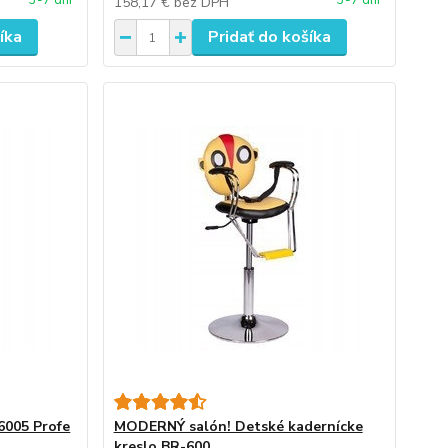
3-7 dní
3-7 dní
158,17 €
bez DPH
íka
Pridať do košíka
6005 Profe
MODERNÝ salón! Detské kadernícke
kreslo BR-600