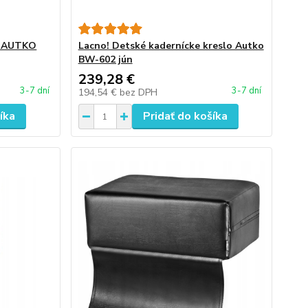
o AUTKO
Lacno! Detské kadernícke kreslo Autko
BW-602 jún
239,28 €
3-7 dní
3-7 dní
194,54 €
bez DPH
íka
Pridať do košíka