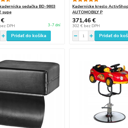
kadernícka sedačka BD-9803
Kadernícke kreslo ActivSh
! supe
AUTOMOBILY P
 €
371,46 €
3-7 dní
bez DPH
302 €
bez DPH
Pridať do košíka
Pridať do koš