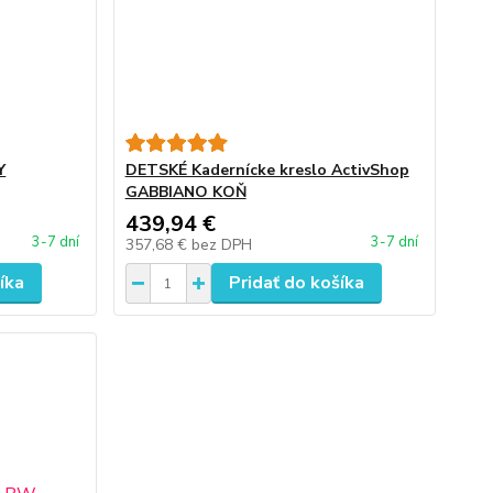
Y
DETSKÉ Kadernícke kreslo ActivShop
GABBIANO KOŇ
439,94 €
3-7 dní
3-7 dní
357,68 €
bez DPH
íka
Pridať do košíka