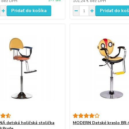
3-7 dní
€
bez DPH
101,24 €
bez DPH
Pridať do košíka
Pridať do koš
 detská holičská stolička
MODERN Detské kreslo BR-
 Profe