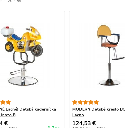
m 1-20 z 89
 Lacné! Detská kadernícka
MODERN Detské kreslo BCH
a Moto B
Lacno
4 €
124,53 €